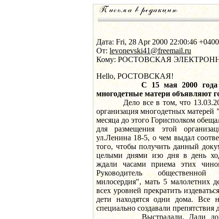
Дата: Fri, 28 Apr 2000 22:00:46 +0400
От:
levonevski41@freemail.ru
Кому: РОСТОВСКАЯ ЭЛЕКТРОН
Hello, РОСТОВСКАЯ!
С 15 мая 2000 года
многодетные матери объявляют г
Дело все в том, что 13.03.2000
организация многодетных матерей 
месяца до этого Горисполком обещ
для размещения этой организац
ул.Ленина 18-5, о чем выдал соот
того, чтобы получить данный доку
целыми днями изо дня в день хо
ждали часами приема этих чинов
Руководитель общественной 
милосердия", мать 5 малолетних д
всех уровней прекратить издеваться
дети находятся одни дома. Все н
специально создавали препятствия 
Выстрадали. Дали докуме