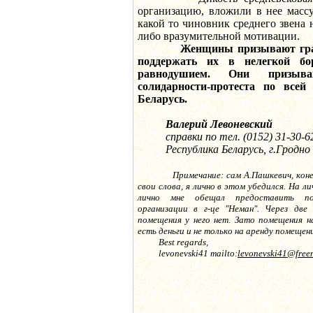
организацию, вложили в нее массу
какой то чиновник среднего звена н
либо вразумительной мотивации.
Женщины призывают гра
поддержать их в нелегкой бо
равнодушием. Они призыв
солидарности-протеста по всей
Беларусь.
Валерий Левоневский
справки по тел. (0152) 31-30-6
Республика Беларусь, г.Гродно
Примечание: сам А.Пашкевич, коне
свои слова, я лично в этом убедился. На ли
лично мне обещал предоставить по
организации в г-це "Неман". Через две 
помещения у него нет. Зато помещения на
есть деньги и не только на аренду помещен
Best regards,
levonevski41 mailto:
levonevski41@freem