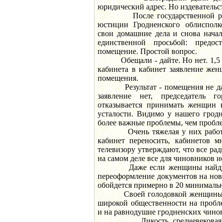
юридический адрес. Но издевательс
После государственной реги
юстиции Гродненского облиспол
свои домашние дела и снова начал
единственной просьбой: предос
помещение. Простой вопрос.
Обещали - дайте. Но нет. 1,5 м
кабинета в кабинет заявление же
помещения.
Результат - помещения не дали
заявление нет, председатель г
отказывается принимать женщин 
усталости. Видимо у нашего гродн
более важные проблемы, чем пробл
Очень тяжелая у них работа, 
кабинет переносить, кабинетов м
телевизору утверждают, что все рад
на самом деле все для чиновников 
Даже если женщины найдут д
переоформление документов на но
обойдется примерно в 20 минимальн
Своей голодовкой женщины хо
широкой общественности на пробл
и на равнодушие гродненских чино
Дикость средневековая: ж