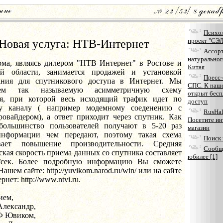
Психо
проект "СЭ
Новая услуга: НТВ-Интернет
Aссор
натуральног
ма, являясь дилером "НТВ Интернет" в Ростове и
Китая
ой области, занимается продажей и установкой
Пресс
ания для спутникового доступа в Интернет. Мы
СПС. К наш
аем так называемую асимметричную схему
открыт бес
я, при которой весь исходящий трафик идет по
доступ
му каналу ( например модемному соеденению с
RusHall
овайдером), а ответ приходит через спутник. Как
Посетите ин
большинство пользователей получают в 5-20 раз
магазин
нформации чем передают, поэтому такая схема
Поиск 
ивает повышение производительности. Средняя
Сообщ
кая скорость приема данных со спутника составляет
юбилее [1]
/сек. Более подробную информацию Вы сможете
ашем сайте: http://yuvikom.narod.ru/win/ или на сайте
нет: http://www.ntvi.ru.
ием,
Александр,
 Ювиком,