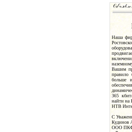
Наша фир
Ростовск
оборудов
продвиг
включени
наземно
Вашим пр
правило 
больше и
обеспеч
динамичес
365 кбит
найти на Н
НТВ Интер
С Уважен
Кудинов 
ООО ПКФ