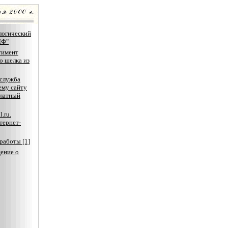
логический
ЛФ"
тимент
о шелка из
-служба
ему сайту
платный
.ru.
тернет-
работы [1]
ение о