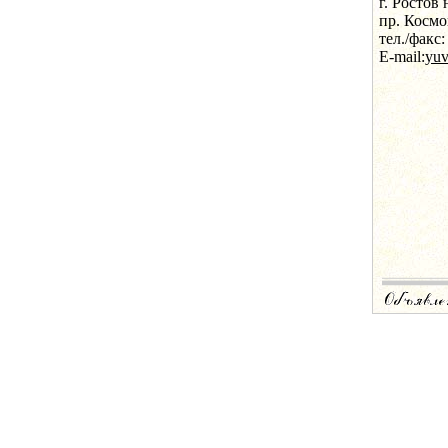
г. Ростов 
пр. Космо
тел./факс:
E-mail:
yu