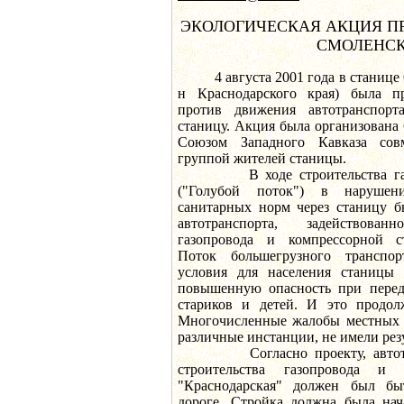
ЭКОЛОГИЧЕСКАЯ АКЦИЯ ПР
СМОЛЕНС
4 августа 2001 года в станице С
н Краснодарского края) была пр
против движения автотранспор
станицу. Акция была организована
Союзом Западного Кавказа сов
группой жителей станицы.
В ходе строительства газоп
("Голубой поток") в нарушен
санитарных норм через станицу 
автотранспорта, задействова
газопровода и компрессорной ст
Поток большегрузного транспо
условия для населения станицы 
повышенную опасность при перед
стариков и детей. И это продол
Многочисленные жалобы местных 
различные инстанции, не имели резу
Согласно проекту, автотран
строительства газопровода и 
"Краснодарская" должен был б
дороге. Стройка должна была нач