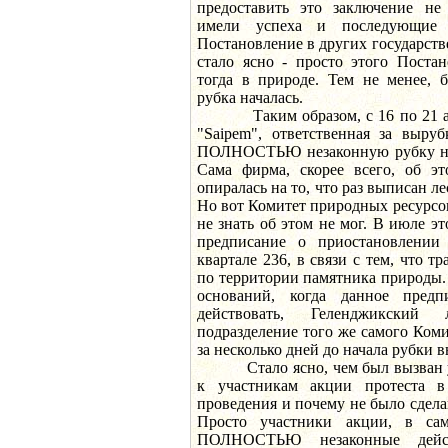
предоставить это заключение не
имели успеха и последующие 
Постановление в других государств
стало ясно - просто этого Поста
тогда в природе. Тем не менее, 
рубка началась.
Таким образом, с 16 по 21 авг
"Saipem", ответственная за выруб
ПОЛНОСТЬЮ незаконную рубку на 
Сама фирма, скорее всего, об э
опиралась на то, что раз выписан ле
Но вот Комитет природных ресурсо
не знать об этом не мог. В июле э
предписание о приостановлении
квартале 236, в связи с тем, что т
по территории памятника природы.
оснований, когда данное пред
действовать, Геленджикский 
подразделение того же самого Ком
за несколько дней до начала рубки в
Стало ясно, чем был вызван у
к участникам акции протеста 
проведения и почему не было сдела
Просто участники акции, в сам
ПОЛНОСТЬЮ незаконные дейст