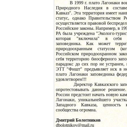
В 1999 г. плато Лагонаки вош
Природного Наследия в состав
Кавказ". Эта территория имеет н
статус, однако Правительством 
осуществляется правовой беспреде
Российские законы. Например, в 19
РА была учреждена "Эколого-турис
которая "включила" в себя т
заповедника. Как может терр
природоохранным статусом (к
Российском природоохранном зако
себя территорию биосферного запо
парадокс до сих пор не устранен,
ЭТТ "Фишт" предъявляет иск в н
плато Лагонаки заповедника феде
удовлетворен!!!
Директор Кавказского запове
опротестовывать данное решение
России предстоит начать новую ка
Лагонаки, уникальнейшего участ
Западного Кавказа, ценность 
сообщества огромна.
Дмитрий Болотников
dbolotnikov@mail.ru