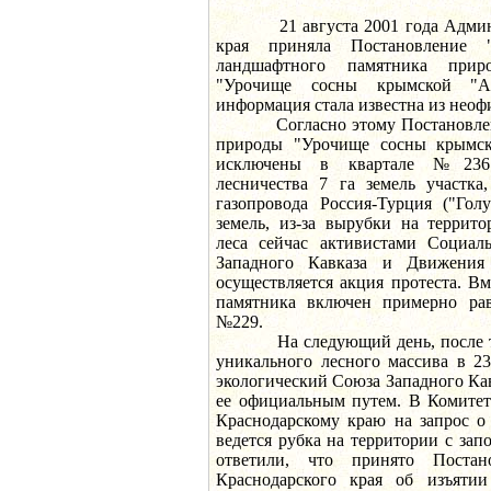
21 августа 2001 года Админис
края приняла Постановление 
ландшафтного памятника прир
"Урочище сосны крымской "Ар
информация стала известна из нео
Согласно этому Постановлению
природы "Урочище сосны крымск
исключены в квартале №236 
лесничества 7 га земель участка
газопровода Россия-Турция ("Гол
земель, из-за вырубки на террит
леса сейчас активистами Социаль
Западного Кавказа и Движения
осуществляется акция протеста. Вм
памятника включен примерно рав
№229.
На следующий день, после тог
уникального лесного массива в 23
экологический Союза Западного Ка
ее официальным путем. В Комитет
Краснодарскому краю на запрос о
ведется рубка на территории с за
ответили, что принято Постан
Краснодарского края об изъятии