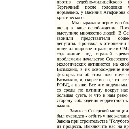
против судебно-милицейског
Тертычный после голодовки ч
нормально, у Василия Агафонова с
критического.
Мы выражаем огромную благода
вклад в наше освобождение. Пос
выступило множество людей. В Се
звонили представители общес
депутаты. Произвол в отношении 
получил широкое отражение в СМИ
содержание под стражей чрева
проблемами начальство Северског
экологических активистов на своб
Возможно, в их освобождение вне
факторы, но об этом пока ничего
Возможно, и, скорее всего, что все
РОВД, а выше. Все что видели мы, 
со среды по пятницу вокруг нас
большая суета, и что к нам резк
сторону соблюдения корректности.
важно.
Замысел Северской милиции и и
был очевиден - отбить у нас желан
Закона при строительстве "Голубог
из процесса. Выключить нас на вр