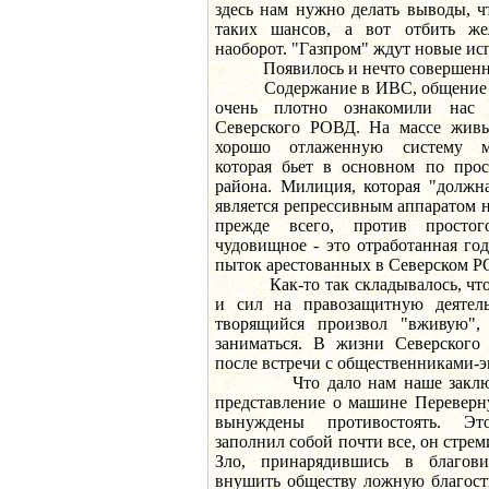
здесь нам нужно делать выводы, ч
таких шансов, а вот отбить же
наоборот. "Газпром" ждут новые ис
Появилось и нечто совершенно
Содержание в ИВС, общение с 
очень плотно ознакомили нас 
Северского РОВД. На массе жив
хорошо отлаженную систему ми
которая бьет в основном по про
района. Милиция, которая "должн
является репрессивным аппаратом н
прежде всего, против просто
чудовищное - это отработанная го
пыток арестованных в Северском Р
Как-то так складывалось, что у
и сил на правозащитную деятель
творящийся произвол "вживую"
заниматься. В жизни Северского
после встречи с общественниками-э
Что дало нам наше заключени
представление о машине Переверн
вынуждены противостоять. Э
заполнил собой почти все, он стрем
Зло, принарядившись в благов
внушить обществу ложную благост