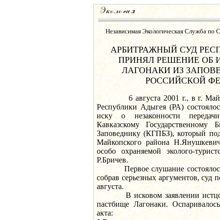
Независимая Экологическая Служба по 
АРБИТРАЖНЫЙ СУД РЕС
ПРИНЯЛ РЕШЕНИЕ ОБ 
ЛАГОНАКИ ИЗ ЗАПОВ
РОССИЙСКОЙ Ф
6 августа 2001 г., в г. Майк
Республики Адыгея (РА) состояло
иску о незаконности передачи
Кавказскому Государственному 
Заповеднику (КГПБЗ), который по
Майкопского района Н.Янушкевич
особо охраняемой эколого-турис
Р.Бричев.
Первое слушание состоялось 3 
собрав серьезных аргументов, суд п
августа.
В исковом заявлении истцов г
пастбище Лагонаки. Оспаривалось
акта: