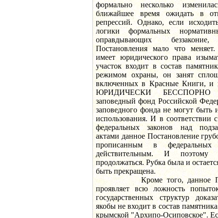
формально несколько изменил
ближайшее время ожидать в от
репрессий. Однако, если исходит
логики формальных нормативн
оправдывающих беззаконие
Постановления мало что меняет.
имеет юридического права изыма
участок входит в состав памятни
режимом охраны, он занят сплош
включенных в Красные Книги, и в
ЮРИДИЧЕСКИ БЕССПОРНО в
заповедный фонд Российской Феде
заповедного фонда не могут быть 
использования. И в соответствии 
федеральных законов над подз
актами данное Постановление груб
прописанным в федеральных 
действительным. И поэтому 
продолжаться. Рубка была и остаетс
быть прекращена.
Кроме того, данное Поста
проявляет всю ложность попыто
государственных структур доказ
якобы не входит в состав памятни
крымской "Архипо-Осиповское". Есл