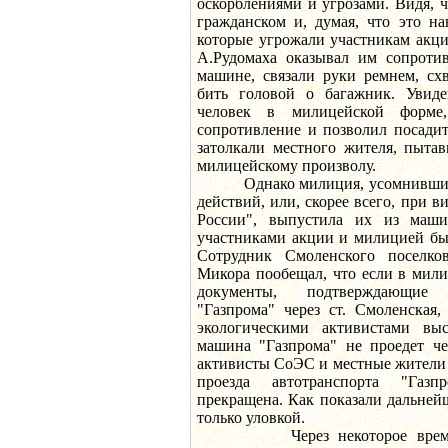
оскорблениями и угрозами. Видя, 
гражданском и, думая, что это н
которые угрожали участникам акци
А.Рудомаха оказывал им сопроти
машине, связали руки ремнем, сх
бить головой о багажник. Увиде
человек в милицейской форме,
сопротивление и позволил посадит
затолкали местного жителя, пытав
милицейскому произволу.
Однако милиция, усомнившись 
действий, или, скорее всего, при в
России", выпустила их из маш
участниками акции и милицией бы
Сотрудник Смоленского поселко
Микора пообещал, что если в мил
документы, подтверждающие 
"Газпрома" через ст. Смоленская
экологическими активистами вы
машина "Газпрома" не проедет че
активисты СоЭС и местные жители
проезда автотранспорта "Газ
прекращена. Как показали дальней
только уловкой.
Через некоторое время вс