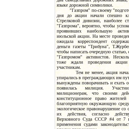
языке дорожной символики.
"Газпром" по-своему "подготови
дня до акции начали спешно кла
Стрелковой дивизии, наиболее с
"Газпрома", вероятно, чтобы успо
проявивших наибольшую актив
июльской акции. На месте проведе
ожидала корреспондент содержа
деньги газеты "Трибуна", Т.Журбе
чтобы написать очередную статью
"Газпромом" активистов. Неско
тоже ждали проведения акции
участникам.
Тем не менее, акция началас
упирались в преграждающих им пут
вынуждены поворачивать и ехать о
появилась милиция. Участ
милиционерам, что своими де
конституционное право жителей
благоприятную окружающую среду
экологическое правонарушение со 
их действия, согласно дейст
Верховного Суда СССР #4 от 7 и
применения судами законодательс