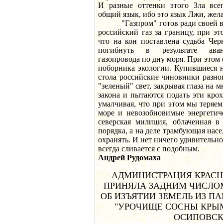
И разные оттенки этого Зла все
общий язык, ибо это язык Лжи, жела
"Газпром" готов ради своей вы
российский газ за границу, при эт
что на кон поставлена судьба Чер
погибнуть в результате аван
газопровода по дну моря. При этом 
поборника экологии. Купившиеся н
стола российские чиновники разно
"зеленый" свет, закрывая глаза на
закона и пытаются подать эти крох
умалчивая, что при этом мы теряем
море и невозобновимые энергетич
северская милиция, облаченная в
порядка, а на деле трамбующая насе
охранять. И нет ничего удивительно
всегда сливается с подобным.
Андрей Рудомаха
АДМИНИСТРАЦИЯ КРАСН
ПРИНЯЛА ЗАДНИМ ЧИСЛО
ОБ ИЗЪЯТИИ ЗЕМЕЛЬ ИЗ П
"УРОЧИЩЕ СОСНЫ КРЫ
ОСИПОВСК