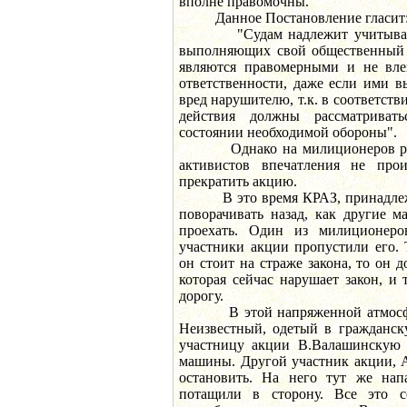
вполне правомочны.
Данное Постановление гласит
"Судам надлежит учитывать, 
выполняющих свой общественный 
являются правомерными и не вле
ответственности, даже если ими 
вред нарушителю, т.к. в соответств
действия должны рассматриват
состоянии необходимой обороны".
Однако на милиционеров разъ
активистов впечатления не прои
прекратить акцию.
В это время КРАЗ, принадлежа
поворачивать назад, как другие 
проехать. Один из милиционеров
участники акции пропустили его. 
он стоит на страже закона, то он 
которая сейчас нарушает закон, и 
дорогу.
В этой напряженной атмосфер
Неизвестный, одетый в гражданск
участницу акции В.Валашинскую и
машины. Другой участник акции, А
остановить. На него тут же нап
потащили в сторону. Все это с