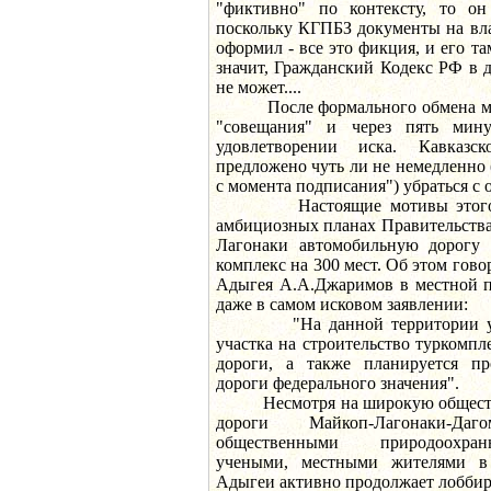
"фиктивно" по контексту, то он
поскольку КГПБЗ документы на вла
оформил - все это фикция, и его там
значит, Гражданский Кодекс РФ в 
не может....
После формального обмена мне
"совещания" и через пять мин
удовлетворении иска. Кавказс
предложено чуть ли не немедленно 
с момента подписания") убраться с
Настоящие мотивы этого ре
амбициозных планах Правительства
Лагонаки автомобильную дорог
комплекс на 300 мест. Об этом гов
Адыгея А.А.Джаримов в местной пр
даже в самом исковом заявлении:
"На данной территории уже 
участка на строительство туркомпл
дороги, а также планируется пр
дороги федерального значения".
Несмотря на широкую обществ
дороги Майкоп-Лагонаки-Даг
общественными природоохран
учеными, местными жителями в 
Адыгеи активно продолжает лоббиро