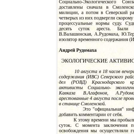
Социально-Экологического Со
доставлены сначала в Смоленско
милиции, а потом в Северский р
четверых из них подвергли скором
процессуальные нормы суду. Суд
десять суток ареста. Были 
В.Валашинская, А.Рудомаха, Ю.Те
изолятор временного содержания (
Андрей Рудомаха
ЭКОЛОГИЧЕСКИЕ АКТИВИ
10 августа в 18 часов вечер
содержания (ИВС) Северского рай
дел (РОВД) Краснодарского к
активисты Социально- экологич
Кавказа В.Агафонов, А.Рудо
арестованные 4 августа после прове
в станице Смоленской.
Это "официальная" информа
добавить комментарии от себя.
К этому времени мы пробыли п
суток. С момента заключения 
освобождения мы осуществляли го