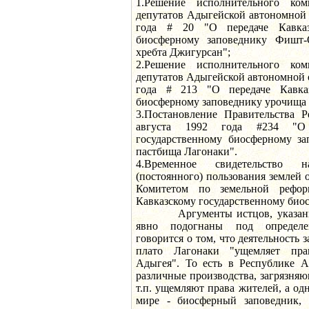
1.Решение исполнительного ко
депутатов Адыгейской автономной 
года # 20 "О передаче Кавказ
биосферному заповеднику Фишт-
хребта Джигурсан";
2.Решение исполнительного ко
депутатов Адыгейской автономной о
года # 213 "О передаче Кавказ
биосферному заповеднику урочища 
3.Постановление Правительства 
августа 1992 года #234 "О 
государственному биосферному за
пастбища Лагонаки".
4.Временное свидетельство 
(постоянного) пользования землей о
Комитетом по земельной рефор
Кавказскому государственному био
Аргументы истцов, указанные
явно подогнаны под определе
говорится о том, что деятельность 
плато Лагонаки "ущемляет пра
Адыгея". То есть в Республике А
различные производства, загрязн
т.п. ущемляют права жителей, а од
мире - биосферный заповедник, 