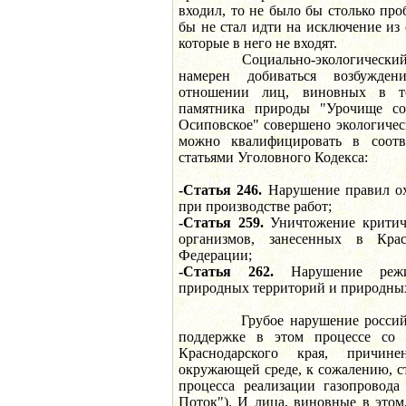
входил, то не было бы столько про
бы не стал идти на исключение из 
которые в него не входят.
Социально-экологический Со
намерен добиваться возбужде
отношении лиц, виновных в т
памятника природы "Урочище с
Осиповское" совершено экологичес
можно квалифицировать в соот
статьями Уголовного Кодекса:
-Статья 246.
Нарушение правил о
при производстве работ;
-Статья 259.
Уничтожение критич
организмов, занесенных в Кра
Федерации;
-Статья 262.
Нарушение режи
природных территорий и природных
Грубое нарушение российски
поддержке в этом процессе со
Краснодарского края, причин
окружающей среде, к сожалению, с
процесса реализации газопровода
Поток"). И лица, виновные в этом