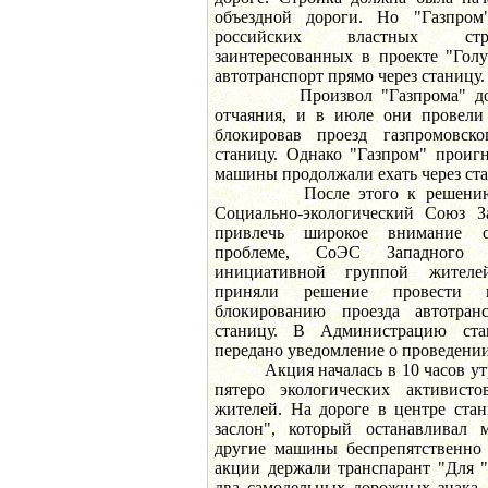
объездной дороги. Но "Газпром"
российских властных стру
заинтересованных в проекте "Гол
автотранспорт прямо через станицу.
Произвол "Газпрома" довел
отчаяния, и в июле они провели
блокировав проезд газпромовско
станицу. Однако "Газпром" проигн
машины продолжали ехать через ста
После этого к решению пр
Социально-экологический Союз З
привлечь широкое внимание о
проблеме, СоЭС Западного 
инициативной группой жителе
приняли решение провести
блокированию проезда автотранс
станицу. В Администрацию ст
передано уведомление о проведении
Акция началась в 10 часов утра
пятеро экологических активис
жителей. На дороге в центре ста
заслон", который останавливал 
другие машины беспрепятственно 
акции держали транспарант "Для "
два самодельных дорожных знака,