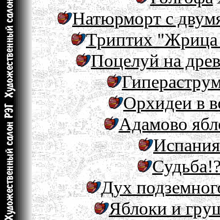
Натюрморт с двум
Триптих "Жрица
Поцелуй на дре
Гиперастру
Орхидеи в в
Адамово ябл
Испания
Судьба!
Дух подземног
Яблоки и гру