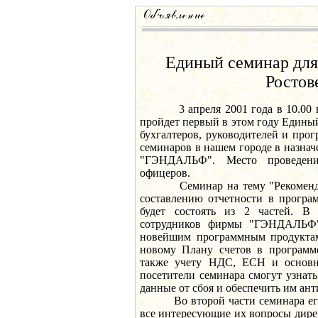
Единый семинар для 
Ростов
3 апреля 2001 года в 10.00 во
пройдет первый в этом году Едины
бухгалтеров, руководителей и про
семинаров в нашем городе в назна
"ГЭНДАЛЬФ". Место проведен
офицеров.
Семинар на тему "Рекомендац
составлению отчетности в програм
будет состоять из 2 частей. В
сотрудников фирмы "ГЭНДАЛЬФ"
новейшим программным продуктам
новому Плану счетов в программе
также учету НДС, ЕСН и основны
посетители семинара смогут узнать
данные от сбоя и обеспечить им ан
Во второй части семинара его у
все интересующие их вопросы дире