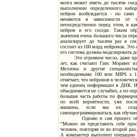
мозга может иметь до тысячи сое
выполнении определенного набор
нейрон возбуждается - но сами 
меняются в зависимости от т
непосредственно перед этим, в ка
нейрон и его соседи. Таким обр
значения очень большого числа пе
анализирует до тысячи раз в сек
состоит из 100 млрд нейронов. Это 
его система должна моделировать до
Это огромное число, даже при т
лет, как считают Ганс Моравес и
Меллона и другие специалист
необходимыми 100 млн MIPS х 1
отмечает, что нейронов в человечес
чем единиц информации в ДНК. И
объединяются не случайно, а по оп
большая часть работы по формиро
по всей вероятности, уже пос
машины, если мы их созда
самопрограммироваться, как обучаю
Однако и сам процесс обучен
"Можно ли представить себе про
человек, повторяя ее во второй ра
А компьютер выполнит операцию л