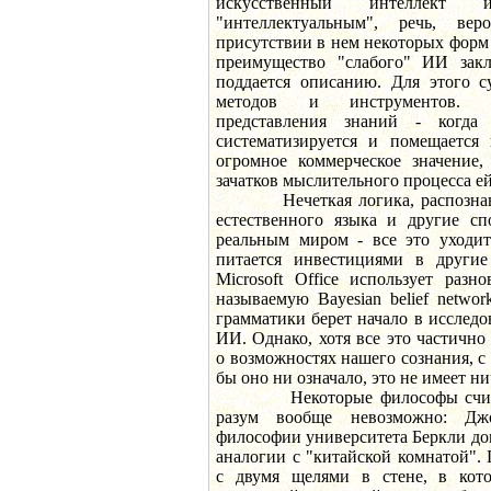
искусственный интеллект
"интеллектуальным", речь, ве
присутствии в нем некоторых форм
преимущество "слабого" ИИ закл
поддается описанию. Для этого с
методов и инструментов. Т
представления знаний - когда
систематизируется и помещается
огромное коммерческое значение,
зачатков мыслительного процесса ей
Нечеткая логика, распознаван
естественного языка и другие сп
реальным миром - все это уходи
питается инвестициями в другие
Microsoft Office использует разн
называемую Bayesian belief netwo
грамматики берет начало в исслед
ИИ. Однако, хотя все это частичн
о возможностях нашего сознания, с
бы оно ни означало, это не имеет н
Некоторые философы считают
разум вообще невозможно: Дж
философии университета Беркли до
аналогии с "китайской комнатой".
с двумя щелями в стене, в кото