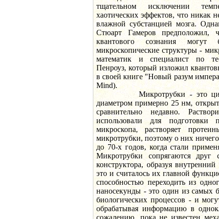
тщательном исключении тем
хаотических эффектов, что никак н
влажной субстанцией мозга. Одна
Стюарт Гамеров предположил, 
квантового сознания могут б
микроскопические структуры - мик
математик и специалист по те
Пенроуз, который изложил кванто
в своей книге "Новый разум импера
Mind).
Микротрубки - это цилинд
диаметром примерно 25 нм, открыт
сравнительно недавно. Раствор
использовали для подготовки 
микроскопа, растворяет протеин
микротрубки, поэтому о них ничего
до 70-х годов, когда стали примен
Микротрубки сопрягаются друг 
конструктора, образуя внутренний
это и считалось их главной функц
способностью переходить из одног
наносекунды - это один из самых 
биологических процессов - и могу
обрабатывая информацию в однок
сожалению, пока не известен мех