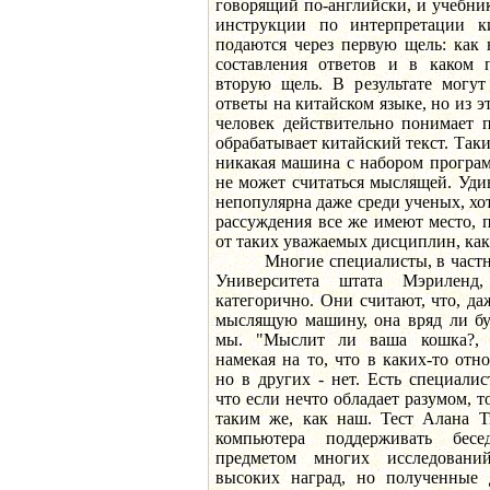
говорящий по-английски, и учебни
инструкции по интерпретации ки
подаются через первую щель: как
составления ответов и в каком 
вторую щель. В результате могут
ответы на китайском языке, но из эт
человек действительно понимает п
обрабатывает китайский текст. Таки
никакая машина с набором програм
не может считаться мыслящей. Уди
непопулярна даже среди ученых, хот
рассуждения все же имеют место, 
от таких уважаемых дисциплин, как
Многие специалисты, в частно
Университета штата Мэриленд
категорично. Они считают, что, даж
мыслящую машину, она вряд ли бу
мы. "Мыслит ли ваша кошка?, 
намекая на то, что в каких-то отн
но в других - нет. Есть специали
что если нечто обладает разумом, т
таким же, как наш. Тест Алана Т
компьютера поддерживать бес
предметом многих исследовани
высоких наград, но полученные д