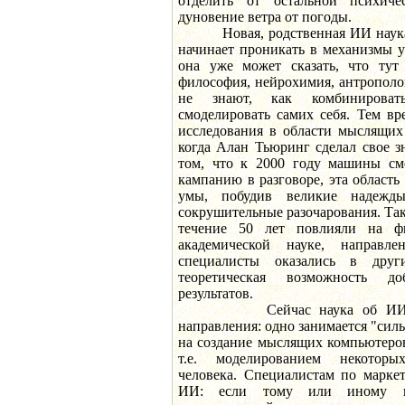
отделить от остальной психичес
дуновение ветра от погоды.
Новая, родственная ИИ наука, 
начинает проникать в механизмы у
она уже может сказать, что тут
философия, нейрохимия, антрополог
не знают, как комбинирова
смоделировать самих себя. Тем в
исследования в области мыслящих
когда Алан Тьюринг сделал свое з
том, что к 2000 году машины смо
кампанию в разговоре, эта област
умы, побудив великие надежд
сокрушительные разочарования. Та
течение 50 лет повлияли на ф
академической науке, направл
специалисты оказались в друг
теоретическая возможность до
результатов.
Сейчас наука об ИИ подр
направления: одно занимается "си
на создание мыслящих компьютеров
т.е. моделированием некоторы
человека. Специалистам по марке
ИИ: если тому или иному п