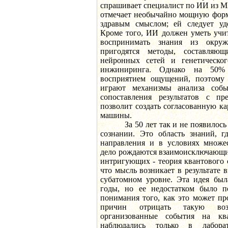
спрашивает специалист по ИИ из 
отмечает необычайно мощную форм
здравым смыслом; ей следует уд
Кроме того, ИИ должен уметь учи
воспринимать знания из окру
пригодятся методы, составляю
нейронных сетей и генетическог
инжиниринга. Однако на 50% 
восприятием ощущений, поэтому
играют механизмы анализа соб
сопоставления результатов с п
позволит создать согласованную к
машины.
За 50 лет так и не появилось с
сознании. Это область знаний, г
направления и в условиях множе
дело рождаются взаимоисключающи
интригующих - теория квантового 
что мысль возникает в результате 
субатомном уровне. Эта идея был
годы, но ее недостатком было п
понимания того, как это может пр
причин отрицать такую воз
организованные события на кв
наблюдались только в лабора