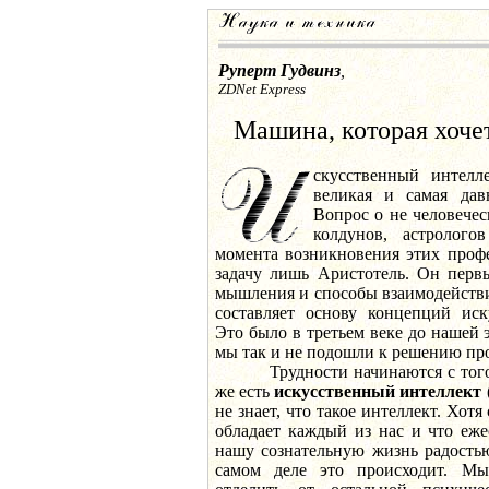
Руперт Гудвинз
,
ZDNet Express
Машина, которая хочет
скусственный интелл
великая и самая давн
Вопрос о не человечес
колдунов, астролог
момента возникновения этих проф
задачу лишь Аристотель. Он перв
мышления и способы взаимодействи
составляет основу концепций иск
Это было в третьем веке до нашей э
мы так и не подошли к решению пр
Трудности начинаются с того, ч
же есть
искусственный интеллект 
не знает, что такое интеллект. Хотя
обладает каждый из нас и что еж
нашу сознательную жизнь радостью
самом деле это происходит. М