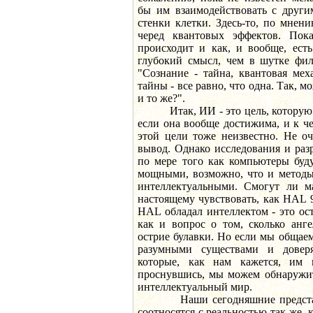
бы им взаимодействовать с други
стенки клетки. Здесь-то, по мнен
черед квантовых эффектов. Пок
происходит и как, и вообще, ест
глубокий смысл, чем в шутке фил
"Сознание - тайна, квантовая мех
тайны - все равно, что одна. Так, м
и то же?".
Итак, ИИ - это цель, которую не
если она вообще достижима, и к ч
этой цели тоже неизвестно. Не о
вывод. Однако исследования и раз
по мере того как компьютеры буду
мощными, возможно, что и методы
интеллектуальными. Смогут ли м
настоящему чувствовать, как HAL 
HAL обладал интеллектом - это ос
как и вопрос о том, сколько анг
острие булавки. Но если мы общае
разумными существами и довер
которые, как нам кажется, им 
проснувшись, мы можем обнаружит
интеллектуальный мир.
Наши сегодняшние представл
соотносятся с реальностью так же, 