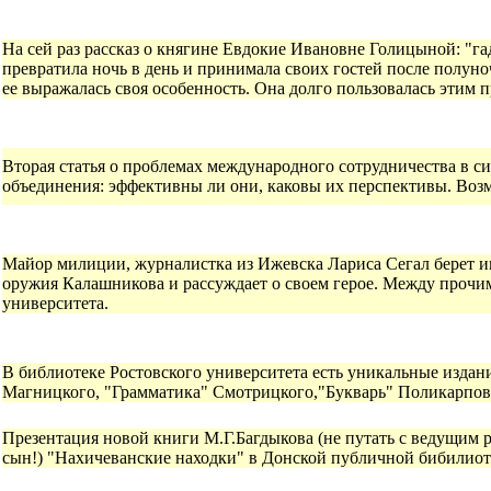
На сей раз рассказ о княгине Евдокие Ивановне Голицыной: "гад
превратила ночь в день и принимала своих гостей после полуноч
ее выражалась своя особенность. Она долго пользовалась этим 
Вторая статья о проблемах международного сотрудничества в 
объединения: эффективны ли они, каковы их перспективы. Возм
Майор милиции, журналистка из Ижевска Лариса Сегал берет ин
оружия Калашникова и рассуждает о своем герое. Между прочи
университета.
В библиотеке Ростовского университета есть уникальные издан
Магницкого, "Грамматика" Смотрицкого,"Букварь" Поликарпова
Презентация новой книги М.Г.Багдыкова (не путать с ведущим 
сын!) "Нахичеванские находки" в Донской публичной бибилиот