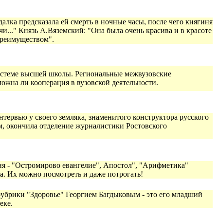
алка предсказала ей смерть в ночные часы, после чего княгиня
и..." Князь А.Вяземский: "Она была очень красива и в красоте
преимуществом".
системе высшей школы. Региональные межвузовские
ожна ли кооперация в вузовской деятельности.
тервью у своего земляка, знаменитого конструктора русского
м, окончила отделение журналистики Ростовского
ия - "Остромирово евангелие", Апостол", "Арифметика"
. Их можно посмотреть и даже потрогать!
рубрики "Здоровье" Георгием Багдыковым - это его младший
еке.