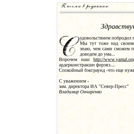
Здравству
удовольствием побродил 
Мы тут тоже над своими
знаю, чем сами сможем по
доведем до ума...
Впрочем наш
http://www.yamal.or
ардерконстракшн форэвэ....
Спокойный бэкграунд -что еще нужно.
С уважением -
зам. директора ИА "Север-Пресс"
Владимир Овчаренко