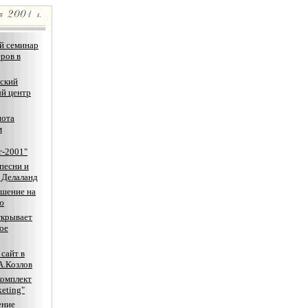
й семинар
еров в
ский
й центр
нота
м
г-2001"
песни и
 Делаланд
шение на
ю
ткрывает
ое
сайт в
А.Козлов
комплект
keting"
ение