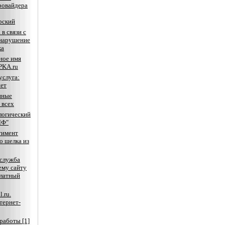
ровайдера
рский
 в связи с
 нарушение
ка
ное имя
KA.ru
услуга:
ет
нные
 всех
логический
ЛФ"
тимент
о шелка из
-служба
ему сайту
платный
.ru.
тернет-
работы [1]