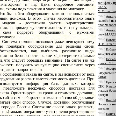
тарифов у п
агнитофоны" и т.д. Даны подробное описание,
"ААА"
и, схемы подключения и указания по монтажу.
М.Монасты
найти оборудование можно воспользоваться
Анкета
ным поиском. В этом случае необязательно знать
жалобой на
 модели - достаточно указать характеристики
прав челове
ания, например чувствительность и цену камеры.
Домен
а сама подберет оборудования с нужными
www.MAXOP
стиками.
Новая 
а помощи позволяет даже неискушенному
НТВ-Интерн
лю подобрать оборудование для решения своей
Избра
Рассказывается, как выбирать различные виды
танцуют для
ания по безопасности, какие характеристики самые
Психо
а что следует обращать внимание. На сайте так же
проект "СЭ
можность получить консультацию специалиста через
Aссор
тправить запрос по e-mail.
натуральног
млении заказа на сайте, в зависимости от веса
Китая
орудования рассчитывается стоимость доставки. При
Пресс
используется информация базы данных, которая
СПС. К наш
т предложить несколько способов доставки для
открыт бес
аказа. Ориентируясь на сроки и стоимость доставки,
доступ
ь сайта сам выбирает оптимальный способ доставки
RusHall
лагает свой способ. Служба доставки обслуживает
Посетите ин
 городов России. Состояние своего заказа (оплачен,
магазин
 т.п.) можно оперативно узнать непосредственно на
Поиск 