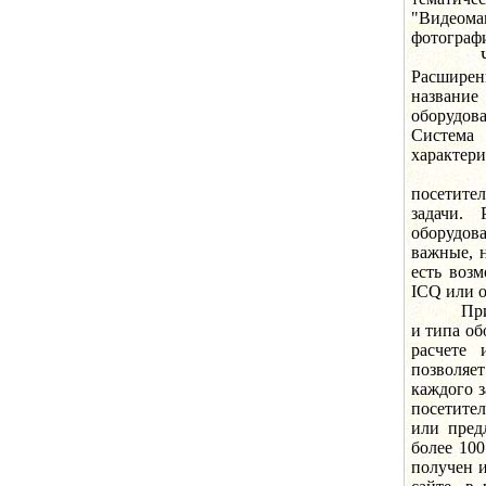
"Видеом
фотографи
Что бы 
Расширен
название
оборудов
Систем
характери
Систем
посетите
задачи. 
оборудов
важные, н
есть воз
ICQ или о
При офор
и типа об
расчете 
позволяе
каждого з
посетител
или пред
более 100
получен и