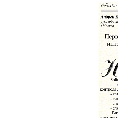
Андрей 
руководите
г.Москва
Перв
инт
Soling-
- катал
контроля 
- катало
- систем
- систе
- служб
Внутри о
тематиче