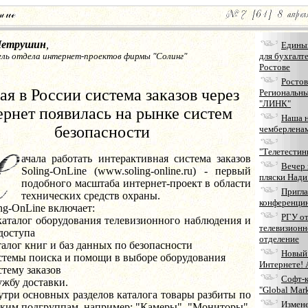
Петрушин
,
Едины
ль отдела интернет-проектов фирмы "Солинг"
для бухгалт
Ростове
Ростов
ая в России система заказов через
Региональны
"ЛИНК"
ернет появилась на рынке систем
Наша 
безопасности
чемберлена
"Телетестин
ачала работать интерактивная система заказов
Вечер 
Soling-OnLine (www.soling-online.ru) - первый
пляски Нади
подобного масштаба интернет-проект в области
Пригла
технических средств охраны.
конференци
OnLine включает:
РГУ о
ог оборудования телевизионного наблюдения и
телевизионн
доступа
отделение
г книг и баз данных по безопасности
Новый 
ы поиска и помощи в выборе оборудования
Интернете! 
му заказов
Софт-
у доставки.
"Global Mar
сновных разделов каталога товары разбиты по
Измен
ским подгруппам, например: "Камеры", "Мониторы",