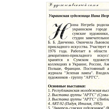
Украинская художница Нина Негр
ина Негреба родила
украинском город
сумские художники
студии замечательн
Б. Б. Данченко. Окончила Львовск
прикладного искусства. Участвует в
1976 года. Работает в област
декоративно-прикладного иску
хранятся в Сумском художест
коллекциях в Украине, России, Ам
Польше, Франции. Постоянный ав
журнала "Зеленая лампа". Входил
художников - группу "АРТ'С".
Основные выставки:
1.
Республиканская молодежная выст
2. Выставка группы "АРТ'С" (Сумы-
3. Выставка группы "АРТ'С" (Любли
4. ART-92 (Падуя, Италия, 1992).
5. "Акварель сумских художников" (К