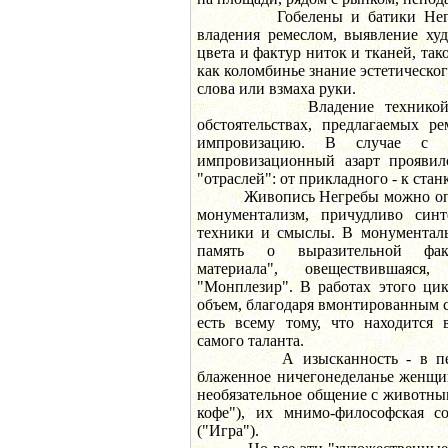
Гобелены и батики Негребы
владения ремеслом, выявление ху
цвета и фактур ниток и тканей, так
как коломбинье знание эстетическо
слова или взмаха руки.
Владение техникой, сво
обстоятельствах, предлагаемых р
импровизацию. В случае с К
импровизационный азарт проявил
"отраслей": от прикладного - к ста
Живопись Негребы можно опре
монументализм, причудливо синт
техники и смыслы. В монументаль
память о выразительной факт
материала", овеществившаяс
"Монплезир". В работах этого ци
объем, благодаря вмонтированным се
есть всему тому, что находится 
самого таланта.
А изысканность - в персо
блаженное ничегонеделанье женщин
необязательное общение с животны
кофе"), их мнимо-философская со
("Игра").