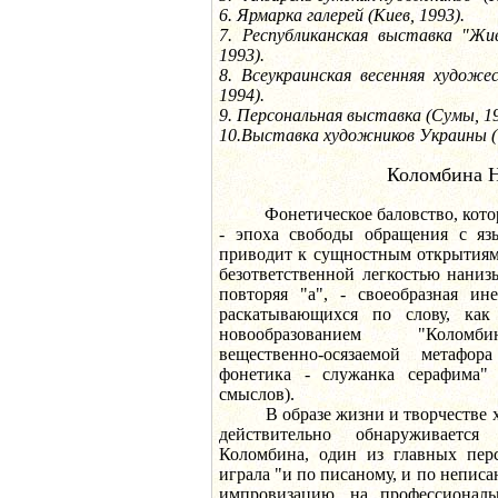
6. Ярмарка галерей (Киев, 1993).
7. Республиканская выставка "Жи
1993).
8. Всеукраинская весенняя художе
1994).
9. Персональная выставка (Сумы, 19
10.Выставка художников Украины (
Коломбина 
Фонетическое баловство, которы
- эпоха свободы обращения с яз
приводит к сущностным открытиям
безответственной легкостью наниз
повторяя "а", - своеобразная ин
раскатывающихся по слову, как
новообразованием "Коломб
вещественно-осязаемой метафор
фонетика - служанка серафима" 
смыслов).
В образе жизни и творчестве 
действительно обнаруживается
Коломбина, один из главных персо
играла "и по писаному, и по неписа
импровизацию, на профессиональ