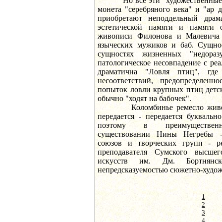
Но все эти "художественные ба
монета "серебряного века" и "ар 
приобретают неподдельный драм
эстетической памяти и памяти о
живописи Филонова и Малевича 
языческих мужиков и баб. Сущнос
сущностях жизненных "недора
патологическое несовпадение с ре
драматична "Ловля птиц", где
несоответствий, предопределенн
попыток ловли крупных птиц детс
обычно "ходят на бабочек".
Коломбинье ремесло живет д
передается - передается букваль
поэтому в преимущественн
существовании Нины Негребы -
союзов и творческих групп - ре
преподавателя Сумского высше
искусств им. Дм. Бортнянск
непредсказуемостью сюжетно-худож
1
2
3
4