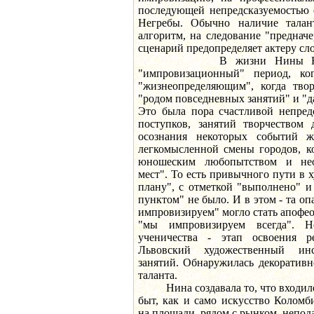
последующей непредсказуемостью 
Негребы. Обычно наличие талант
алгоритм, на следование "преднач
сценарий предопределяет актеру сло
В жизни Нины Негреб
"импровизационный" период, ко
"жизнеопределяющим", когда твор
"родом повседневных занятий" и "
Это была пора счастливой непред
поступков, занятий творчеством 
осознания некоторых событий ж
легкомысленной смены городов, к
юношеским любопытством и нео
мест". То есть привычного пути в
плану", с отметкой "выполнено" 
пунктом" не было. И в этом - та оп
импровизируем" могло стать апофе
"мы импровизируем всегда". Н
ученичества - этап освоения р
Львовский художественный ин
занятий. Обнаружилась декоративн
таланта.
Нина создавала то, что входило 
быт, как и само искусство Коломби
на площади, рядом с рынком, непода