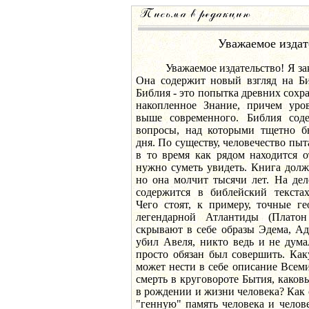
Уважаемое издат
Уважаемое издательство! Я зако
Она содержит новый взгляд на Би
Библия - это попытка древних сохра
накопленное Знание, причем уро
выше современного. Библия сод
вопросы, над которыми тщетно бь
дня. По существу, человечество пыт
в то время как рядом находится о
нужно суметь увидеть. Книга долж
но она молчит тысячи лет. На дел
содержится в библейский текстах
Чего стоят, к примеру, точные г
легендарной Атлантиды (Платон
скрывают в себе образы Эдема, А
убил Авеля, никто ведь и не дума
просто обязан был совершить. К
может нести в себе описание Всем
смерть в круговороте Бытия, каковы
в рождении и жизни человека? Как
"генную" память человека и челов