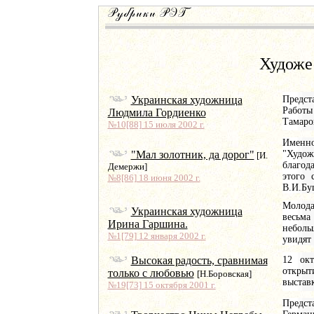
Художе
Украинская художница
Предст
Работы
Людмила Гордиенко
Тамаро
№10[88] 15 июля 2002 г.
Именно
"Мал золотник, да дорог"
"Худож
[И.
благод
Демержи]
этого 
№8[86] 18 июня 2002 г.
В.И.Бу
Молода
Украинская художница
весьма
Ирина Гаршина.
неболь
№1[79] 12 января 2002 г.
увидят
Высокая радость, сравнимая
12 окт
открыт
только с любовью
[Н.Боровская]
выставк
№19[73] 15 октября 2001 г.
Предст