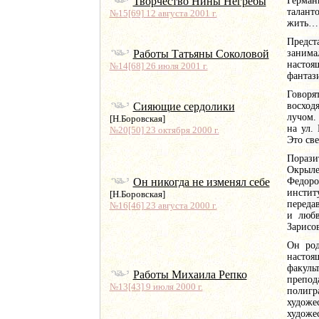
Творчество Нины Негребы
Герман
талант
№15[69] 12 августа 2001 г.
жить…
Предст
Работы Татьяны Соколовой
занима
настоя
№14[68] 26 июля 2001 г.
фантаз
Говорят
Сияющие сердолики
восход
лучом.
[Н.Боровская]
на ул.
№20[50] 23 октября 2000 г.
Это св
Порази
Окрыле
Он никогда не изменял себе
Федор
инстит
[Н.Боровская]
переда
№16[46] 23 августа 2000 г.
и любв
Зарисов
Он род
настоя
факуль
Работы Михаила Репко
препо
№13[43] 9 июля 2000 г.
полиг
худож
художе