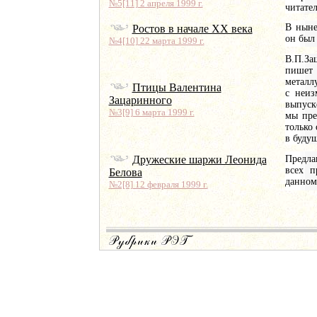
№5[11] 2 апреля 1999 г.
читател
В ныне
Ростов в начале ХХ века
он был 
№4[10] 22 марта 1999 г.
В.П.За
пишет 
металл
Птицы Валентина
с неиз
Зацаринного
выпуск
№3[9] 6 марта 1999 г.
мы пре
только
в буду
Дружеские шаржи Леонида
Предла
всех п
Белова
данном
№2[8] 12 февраля 1999 г.