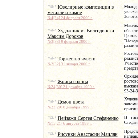
Ювелирные композиции в
Молод
увлекс
металле и камне
Золото
№4[34] 24 февраля 2000 г.
Максим
Художник из Волгодонска
област
Греков
Максим Дорохов
"Вечер
№3[33] 9 февраля 2000 г.
различ
Ростов
Торжество чувств
реалис
Участ
№2[32] 31 января 2000 г.
предста
Орхиде
Жрица солнца
ростов
высказ
№24[30] 21 декабря 1999 г.
93-24-3
Худож
Демон цвета
запом
№23[29] 6 декабря 1999 г.
оригин
В гос
Пейзажи Сергея Стефаненко
Стефан
№15[21] 6 августа 1999 г.
Предс
Рисунки Анастасии Маилян
напра