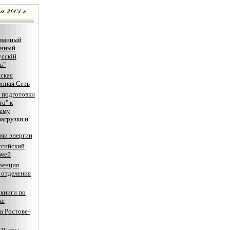
ванный
онный
усскiй
ъ"
ская
нная Сеть
 подготовки
го" к
нему
агрузки и
ми энергии
ссийский
ачей
ренция
 отделения
книги по
ке
в Ростове-