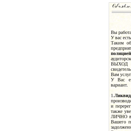
Вы работа
У вас ест
Таким об
предприя
полицией
аудиторск
ВЫХОД 
свидетель
Вам услу
У Вас е
вариант.
1.
Ликвид
производи
и перере
также ув
ЛИЧНО в 
Вашего п
задолжен