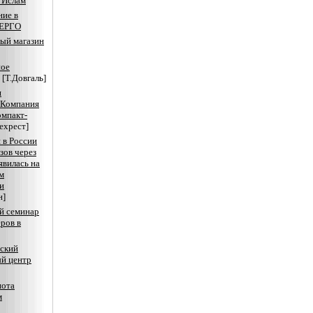
 Ислам
ие в
ЕРГО
ый магазин
ное
[Т.Довгаль]
я
 Компания
омпакт-
ехрест]
 в России
зов через
явилась на
м
и
н]
й семинар
еров в
ский
й центр
нота
м