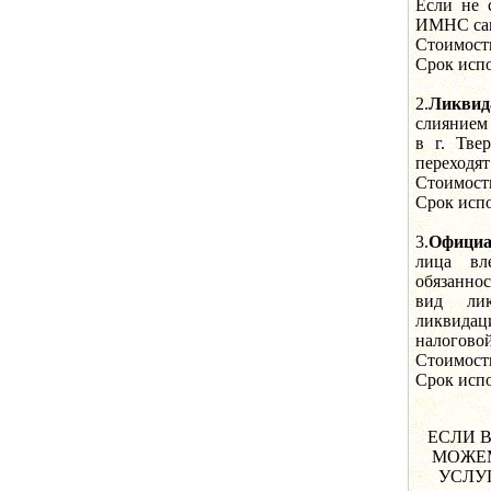
Если не 
ИМНС са
Стоимость
Срок испо
2.
Ликвид
слиянием
в г. Тве
переходят
Стоимость
Срок испо
3.
Официа
лица вл
обязаннос
вид лик
ликвидац
налогово
Стоимость
Срок испо
ЕСЛИ 
МОЖЕМ
УСЛУ