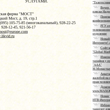
УСЛУГАМИ.
"Телетестин
Вечер 
пляски Нади
кая фирма "МОСТ"
Пригла
цкий Мост, д. 19, стр.1
конференци
 (095) 105-75-85 (многоканальный), 928-22-25
РГУ о
, 928-12-45, 921-56-17
телевизионн
most@europe.com
отделение
.likvid.ru
Новый 
Интернете! 
Софт-
"Global Mar
Измен
тарифов у п
"ААА"
М.Монасты
Анкета
жалобой на
прав челове
Домен
www.MAXOP
Новая 
НТВ-Интерн
Избра
танцуют для