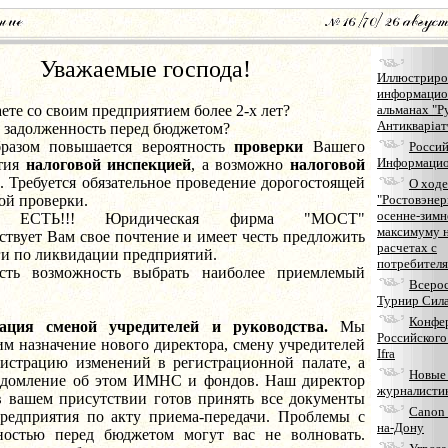
Уважаемые господа!
Иллюстриро
информаци
ете со своим предприятием более 2-х лет?
альманах "Р
Антикварiат
ь задолженность перед бюджетом?
разом повышается вероятность
проверки
Вашего
Россий
Информацио
тия
налоговой инспекцией
, а возможно
налоговой
. Требуется обязательное проведение дорогостоящей
О ходе
ой проверки.
"Ростовэнер
осенне-зим
ЕСТЬ!!! Юридическая фирма "МОСТ"
максимуму н
ствует Вам свое почтение и имеет честь предложить
расчетах с
ги по ликвидации предприятий.
потребителя
сть возможность выбрать наиболее приемлемый
Всеро
Турнир Сил
Конфе
ация сменой учредителей и руководства.
Мы
Российского
м назначение нового директора, смену учредителей
Ifra
гистрацию изменений в регистрационной палате, а
Новые 
едомление об этом ИМНС и фондов. Наш директор
журналисти
вашем присутствии готов принять все документы
Canon 
редприятия по акту приема-передачи. Проблемы с
на-Дону
ностью перед бюджетом могут вас не волновать.