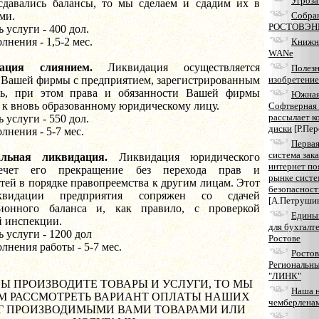
Угроза
сдавались балансы, то мы сделаем и сдадим их в
ми.
Собран
РОСТОВЭН
 услуги - 400 дол.
лнения - 1,5-2 мес.
Книжн
WANе
ация слиянием.
Ликвидация осуществляется
Полез
 Вашей фирмы с предприятием, зарегистрированным
изобретение
рь, при этом права и обязанности Вашей фирмы
Южна
 к вновь образованному юридическому лицу.
Софтверная
рассылает к
 услуги - 550 дол.
диски
[Р.Пер
лнения - 5-7 мес.
Первая
система зака
льная ликвидация.
Ликвидация юридического
интернет по
ечет его прекращение без перехода прав и
рынке систе
тей в порядке правопреемства к другим лицам. Этот
безопасност
видации предприятия сопряжен со сдачей
[А.Петруши
ионного баланса и, как правило, с проверкой
Едины
й инспекции.
для бухгалт
 услуги - 1200 дол
Ростове
лнения работы - 5-7 мес.
Ростов
Региональны
"ЛИНК"
ВЫ ПРОИЗВОДИТЕ ТОВАРЫ И УСЛУГИ, ТО МЫ
Наша 
 РАССМОТРЕТЬ ВАРИАНТ ОПЛАТЫ НАШИХ
чемберлена
Г ПРОИЗВОДИМЫМИ ВАМИ ТОВАРАМИ ИЛИ