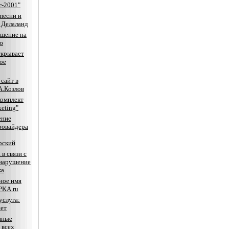
г-2001"
песни и
 Делаланд
шение на
ю
ткрывает
ое
сайт в
А.Козлов
комплект
keting"
ение
ровайдера
рский
 в связи с
 нарушение
ка
ное имя
KA.ru
услуга:
ет
нные
 всех