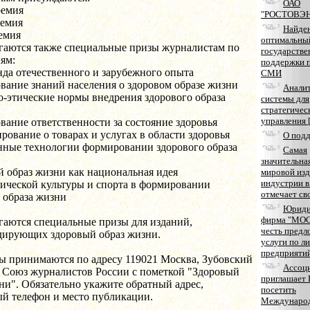
ОАО
ремия
"РОСТОВЭ
ремия
Найде
емия
оптимальны
гаются также специальные призы журналистам по
государстве
ям:
поддержки 
нда отечественного и зарубежного опыта
СМИ
вание знаний населения о здоровом образе жизни
Анали
о-этические нормы внедрения здорового образа
системы для
стратегичес
управления
вание ответственности за состояние здоровья
рование о товарах и услугах в области здоровья
О под
нные технологии формировании здорового образа
Самая
значительна
й образ жизни как национальная идея
мировой изд
индустрии в
зической культуры и спорта в формировании
отмечает сво
 образа жизни
Юриди
фирма "МОС
гаются специальные призы для изданий,
честь предл
дирующих здоровый образ жизни.
услуги по л
предприятий
ы принимаются по адресу 119021 Москва, Зубовский
Ассоци
, Союз журналистов России с пометкой "Здоровый
приглашает 
ни". Обязательно укажите обратный адрес,
посетить
й телефон и место публикации.
Междунаро