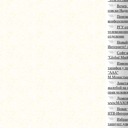
Вечер 
пляски Нади
Пригла
конференци
РГУ о
телевизионн
отделение
Новый 
Интернете! 
Софт-
"Global Mar
Измен
тарифов у п
"ААА"
М.Монасты
Анкета
жалобой на
прав челове
Домен
www.MAXOP
Новая 
НТВ-Интерн
Избра
танцуют для