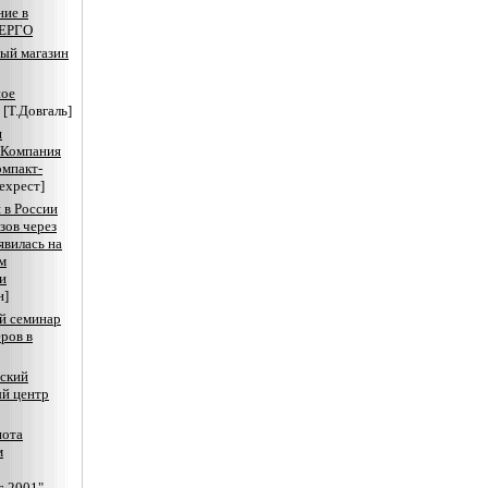
ие в
ЕРГО
ый магазин
ное
[Т.Довгаль]
я
 Компания
омпакт-
ехрест]
 в России
зов через
явилась на
м
и
н]
й семинар
еров в
ский
й центр
нота
м
г-2001"