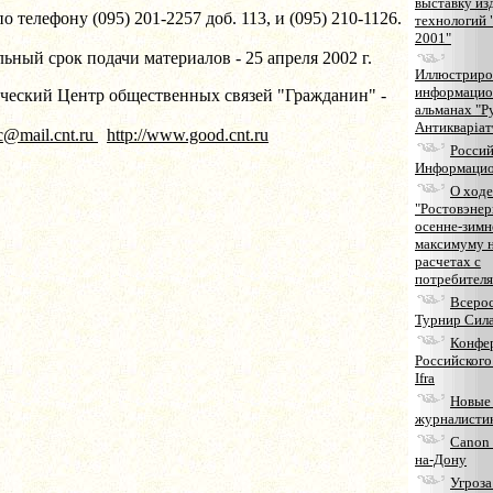
выставку из
о телефону (095) 201-2257 доб. 113, и (095) 210-1126.
технологий 
2001"
ьный срок подачи материалов - 25 апреля 2002 г.
Иллюстриро
информаци
ческий Центр общественных связей "Гражданин" -
альманах "Р
Антикварiат
c@mail.cnt.ru
http://www.good.cnt.ru
Россий
Информацио
О ходе
"Ростовэнер
осенне-зим
максимуму н
расчетах с
потребителя
Всеро
Турнир Сил
Конфе
Российского
Ifra
Новые 
журналисти
Canon 
на-Дону
Угроза