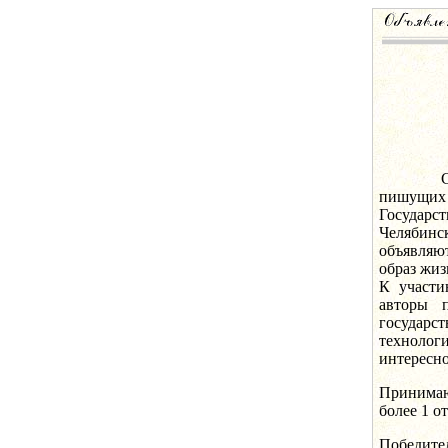
Союз жу
пишущих
Государс
Челябин
объявляю
образ жиз
К участи
авторы 
государс
техноло
интересно
Принимают
более 1 о
Победите