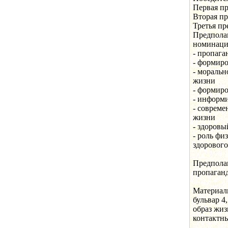
Первая п
Вторая п
Третья пр
Предпола
номинаци
- пропага
- формиро
- моральн
жизни
- формиро
- информи
- совреме
жизни
- здоровы
- роль фи
здорового
Предпола
пропаган
Материал
бульвар 4
образ жиз
контактны