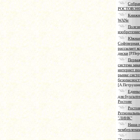
Собран
РОСТОВЭН
Книжн
WANе
Полез
изобретение
Южна
Софтверная
рассылает к
диски
[Р.Пер
Первая
система зака
интернет по
рынке систе
безопасност
[А.Петруши
Едины
для бухгалт
Ростове
Ростов
Региональны
"ЛИНК"
Наша 
чемберлена
"Телетестин