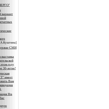
НЕРГО"
н
й вариант
нной
печатных
тические
кого
[А.Куштина]
держке СМИ
я выставка
ательской
 этом году
е 30-летие!
ческая
Т" имеет
ожить Вам
иквидации
.
ация Ifra
Вас
дную