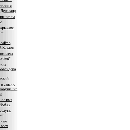
песни и
 Делаланд
шение на
ю
ткрывает
ое
сайт в
А.Козлов
комплект
keting"
ение
ровайдера
рский
 в связи с
 нарушение
ка
ное имя
KA.ru
услуга:
ет
нные
 всех