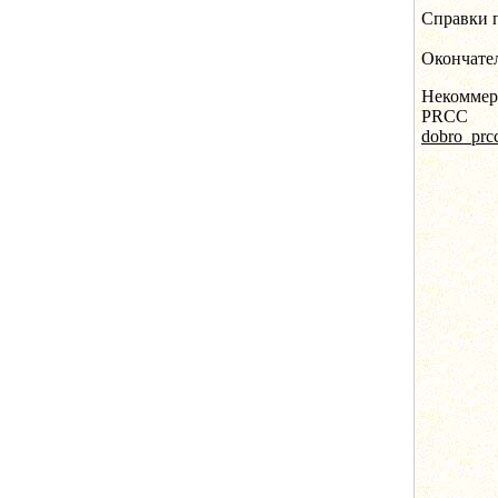
Справки п
Окончател
Некоммер
PRCC
dobro_prc