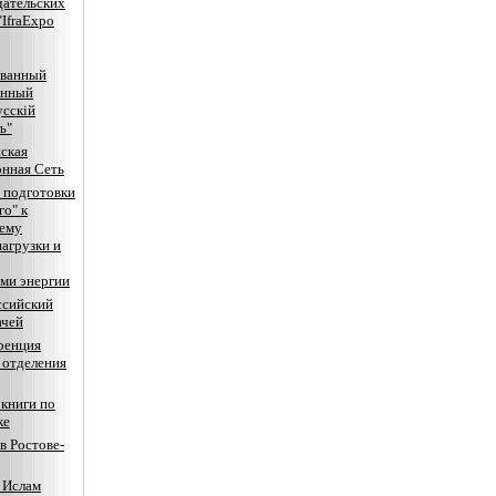
дательских
"IfraExpo
ванный
онный
усскiй
ъ"
ская
нная Сеть
 подготовки
го" к
нему
агрузки и
ми энергии
ссийский
ачей
ренция
 отделения
книги по
ке
в Ростове-
 Ислам