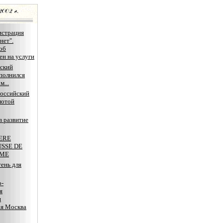
страция
нет".
об
ен на услуги
ский
полнился
м...
оссийский
лотой
в развитие
ERE
SSE DE
SME
ень для
о-
я
я
ая Москва