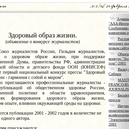
Админи
"ААА-Интер
Сообщения 
изменении ц
Здоровый образ жизни.
Ростов
(
объявление о конкурсе журналистов)
интернет по
новым сайто
рналистов России, Гильдия журналистов,
Общер
 о здоровом образе жизни, при поддержке
конкурс "Зо
твенной Думы, правительства РФ, администрации
гонг"-2001
ской области и детского фонда ООН (ЮНИСЕФ)
Вклад 
т первый национальный конкурс прессы "Здоровый
Сибири
ни - гармония с собой и миром".
MAST
ю приглашаются профессиональные журналисты -
FRANCO-RU
публикаций об общественном здоровье России,
JOURNALI
твенной политике в области здравоохранения,
Бюллет
гиях формирования здорового образа жизни,
прессы
м опыте, влиянии окружающей среды на здоровье.
Научн
практическа
ся публикации 2001 - 2002 годов в количестве не
конференци
т одного автора.
"Электронн
2001
лям присуждаются: