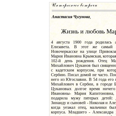
Анастасия Чугунова
,
Жизнь и любовь Ма
4 августа 1900 года родилась а
Елизавета. В этот же самый
Новочеркасске на улице Привокза
Мария Ивановна Крымская, которая
102-й день рождения. Отец М
Михайлович Цуканов был священни
с кадетским корпусом, при кото
Сербию. Писал домой не часто. По
него из Югославии. В 54 года его
Михайлович в Сербии, в городе Б
Цукановых долгое время ничег
Ивановны- Мария Капитоновна, 
подарила мужу пятерых детей:
Зинаиду и сыновей - Николая и Алек
когда уезжал отец, мальчики был
корпуса. Младшего - Александра 