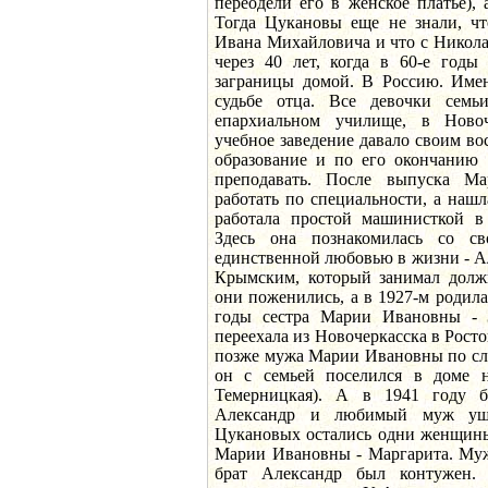
переодели его в женское платье),
Тогда Цукановы еще не знали, чт
Ивана Михайловича и что с Никола
через 40 лет, когда в 60-е годы
заграницы домой. В Россию. Имен
судьбе отца. Все девочки сем
епархиальном училище, в Новоч
учебное заведение давало своим в
образование и по его окончанию 
преподавать. После выпуска М
работать по специальности, а нашла
работала простой машинисткой в
Здесь она познакомилась со 
единственной любовью в жизни - 
Крымским, который занимал должн
они поженились, а в 1927-м родила
годы сестра Марии Ивановны -
переехала из Новочеркасска в Ростов
позже мужа Марии Ивановны по слу
он с семьей поселился в доме 
Темерницкая). А в 1941 году 
Александр и любимый муж уш
Цукановых остались одни женщины:
Марии Ивановны - Маргарита. Муж
брат Александр был контужен.