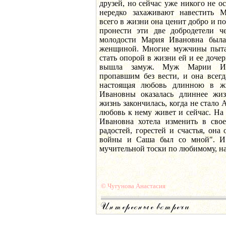
друзей, но сейчас уже никого не ос
нередко захаживают навестить 
всего в жизни она ценит добро и по
пронести эти две добродетели ч
молодости Мария Ивановна была
женщиной. Многие мужчины пытал
стать опорой в жизни ей и ее дочер
вышла замуж. Муж Марии Ив
пропавшим без вести, и она всегд
настоящая любовь длинною в ж
Ивановны оказалась длиннее жиз
жизнь закончилась, когда не стало 
любовь к нему живет и сейчас. На
Ивановна хотела изменить в свое
радостей, горестей и счастья, она
войны и Саша был со мной". И е
мучительной тоски по любимому, н
© Чугунова Анастасия