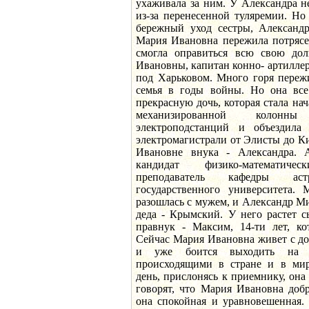
ухаживала за ним. У Александра н
из-за перенесенной туляремии. Но
бережный уход сестры, Александр
Мария Ивановна пережила потрясен
смогла оправиться всю свою д
Ивановны, капитан конно- артилле
под Харьковом. Много горя переж
семья в годы войны. Но она все
прекрасную дочь, которая стала нач
механизированной колонн
электроподстанций и объездила 
электромагистрали от Элисты до К
Ивановне внука - Александра. 
кандидат физико-математич
преподаватель кафедры астр
государственного университета. 
разошлась с мужем, и Александр 
деда - Крымский. У него растет 
правнук - Максим, 14-ти лет, ко
Сейчас Мария Ивановна живет с д
и уже боится выходить на у
происходящими в стране и в мир
день, прислонясь к приемнику, она
говорят, что Мария Ивановна доб
она спокойная и уравновешенная.