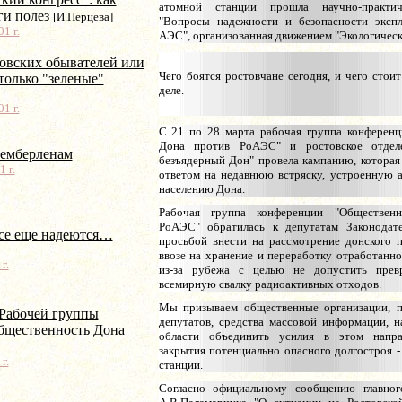
атомной станции прошла научно-практич
ги полез
[И.Перцева]
"Вопросы надежности и безопасности экспл
1 г.
АЭС", организованная движением "Экологическ
овских обывателей или
Чего боятся ростовчане сегодня, и чего стои
только "зеленые"
деле.
1 г.
С 21 по 28 марта рабочая группа конференц
Дона против РоАЭС" и ростовское отдел
чемберленам
безъядерный Дон" провела кампанию, которая
 г.
ответом на недавнюю встряску, устроенную 
населению Дона.
Рабочая группа конференции "Обществен
РоАЭС" обратилась к депутатам Законодат
все еще надеются…
просьбой внести на рассмотрение донского 
ввозе на хранение и переработку отработанно
г.
из-за рубежа с целью не допустить прев
всемирную свалку радиоактивных отходов.
Мы призываем общественные организации, п
Рабочей группы
депутатов, средства массовой информации, н
бщественность Дона
области объединить усилия в этом напра
закрытия потенциально опасного долгостроя -
г.
станции.
Согласно официальному сообщению главно