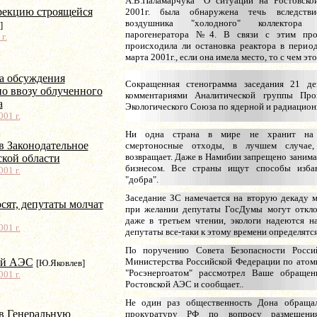
А.В.Паламарчука "О ситуации на Ростовск
рекцию строящейся
2001г. была обнаружена течь вследств
воздушника "холодного" коллектора 
]
парогенератора №4. В связи с этим пр
г.
происходила ли остановка реактора в перио
марта 2001г., если она имела место, то с чем эт
а обсуждения
Сокращенная стенограмма заседания 21 д
по ввозу облученного
комментариями Аналитической группы Про
а
Экологического Союза по ядерной и радиацион
01 г.
Ни одна страна в мире не хранит на 
в Законодательное
смертоносные отходы, в лучшем случае,
возвращает. Даже в Намибии запрещено занима
ской области
бизнесом. Все страны ищут способы изба
01 г.
"добра".
Заседание ЗС намечается на вторую декаду м
сят, депутаты молчат
при желании депутаты ГосДумы могут откло
даже в третьем чтении, экологи надеются н
01 г.
депутаты все-таки к этому времени определятся
По поручению Совета Безопасности Росси
ой АЭС
Министерства Российской Федерации по атом
[Ю.Яковлев]
"Росэнергоатом" рассмотрел Ваше обращен
01 г.
Ростовской АЭС и сообщает..
Не один раз общественность Дона обраща
в Генеральную
прокуратуру РФ по вопросу размещения