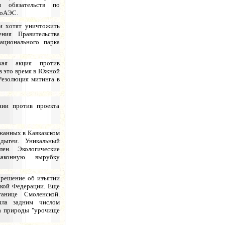
 обязательств по
РоАЭС.
и хотят уничтожить
ения Правительства
ационального парка
ская акция против
в это время в Южной
 Резолюция митинга в
нии против проекта
ржанных в Кавказском
дыгеи. Уникальный
ен. Экологические
аконную вырубку
решение об изъятии
ской Федерации. Еще
анице Смоленской.
яла задним числом
ка природы "урочище