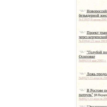
Новороссий
безъядерной зон
№11[65] 8 июня 2001
Проект тран
через керченски
№10[64] 23 мая 2001 
"Голубой по
Осиповке
№9[63] 8 мая 2001 г.
Ложь продо
№8[62] 23 апреля 200
В Ростове п
патруль"
[И.Перце
№8[62] 23 апреля 200
"Экологичес