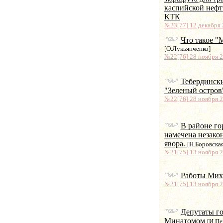
каспийской нефт
КТК
№23[77] 12 декабря 2
Что такое "
[О.Лукьянченко]
№22[76] 28 ноября 2
Тебердински
"Зеленый остро
№22[76] 28 ноября 2
В районе го
намечена незако
явора.
[Н.Боровская
№21[75] 13 ноября 2
Работы Мих
№21[75] 13 ноября 2
Депутаты го
Минатомом
[И.Пе