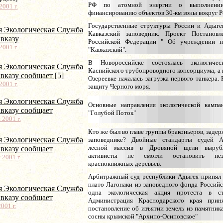
РФ по атомной энергии о выполнении
001 г.
финансированию объектов 30-км зоны вокруг 
Государственные структуры России и Адыге
я Экологическая Служба
Кавказский заповедник. Проект Постановл
вказу
Российской Федерации " Об учреждении н
001 г.
"Кавказский".
В Новороссийске состоялась экологиче
я Экологическая Служба
Каспийского трубопроводного консорциума, а 
вказу сообщает [5]
Озереевке началась загрузка первого танкера.
001 г.
защиту Черного моря.
я Экологическая Служба
Основные направления экологической кампа
вказу сообщает
"Голубой Поток"
 2001 г.
Кто же был во главе группы браконьеров, заде
я Экологическая Служба
заповеднике? Двойные стандарты судей А
лесной массив в Дровяной щели вырубл
вказу сообщает
активисты не смогли остановить нез
 2001 г.
краснокнижных деревьев.
Арбитражный суд республики Адыгея принял 
плато Лагонаки из заповедного фонда Россий
я Экологическая Служба
одна экологическая акция протеста в ст
вказу сообщает
Администрация Краснодарского края прин
001 г.
постановление об изъятии земель из памятни
сосны крымской "Архипо-Осиповское"