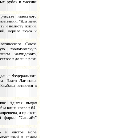
ых рубок в массиве
рчестве известного
казываний: "Для меня
ть и полноту жизни.
ний, мерило вкуса и
логического Союза
ую экологическую
шита колхидского,
схоза в долине реки
седание Федерального
га. Плато Лагонаки,
Бамбаки остаются в
лике Адыгея выдал
бка клена явора в 64-
запрещена, и принято
ой фирме "Санлайт"
ть и чистое море
положенный в самом