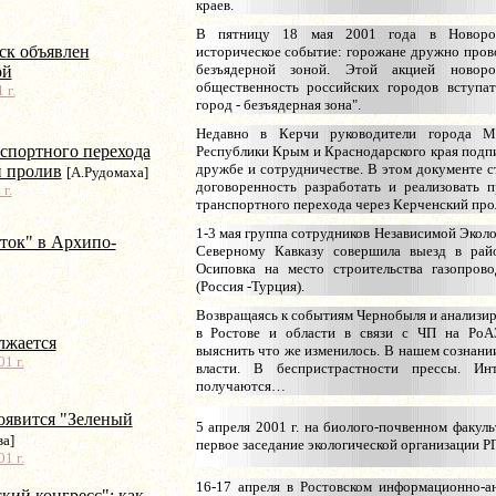
краев.
В пятницу 18 мая 2001 года в Новорос
ск объявлен
историческое событие: горожане дружно прово
безъядерной зоной. Этой акцией новор
ой
общественность российских городов вступа
 г.
город - безъядерная зона".
Недавно в Керчи руководители города М
спортного перехода
Республики Крым и Краснодарского края под
дружбе и сотрудничестве. В этом документе 
й пролив
[А.Рудомаха]
договоренность разработать и реализовать п
г.
транспортного перехода через Керченский про
1-3 мая группа сотрудников Независимой Экол
ток" в Архипо-
Северному Кавказу совершила выезд в рай
Осиповка на место строительства газопрово
(Россия -Турция).
Возвращаясь к событиям Чернобыля и анализи
в Ростове и области в связи с ЧП на РоА
лжается
выяснить что же изменилось. В нашем сознани
1 г.
власти. В беспристрастности прессы. Ин
получаются…
оявится "Зеленый
5 апреля 2001 г. на биолого-почвенном факул
ва]
первое заседание экологической организации Р
1 г.
16-17 апреля в Ростовском информационно-а
кий конгресс": как