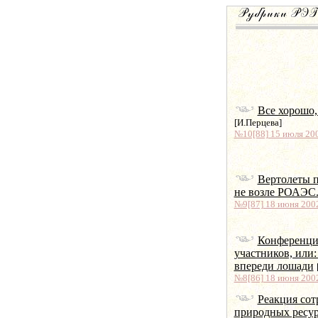
Все хорошо,
[И.Перцева]
№10[88] 15 июля 200
Вертолеты п
не возле РОАЭС
№9[87] 18 июня 2002
Конференция
участников, или:
впереди лошади
№8[86] 18 июня 2002
Реакция сот
природных ресур