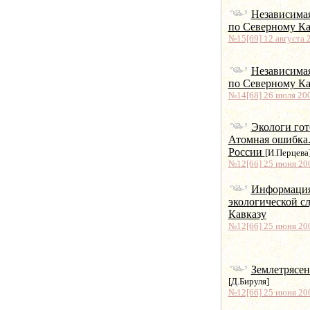
Независима
по Северному Ка
№15[69] 12 августа 2
Независима
по Северному Ка
№14[68] 26 июля 200
Экологи гот
Атомная ошибка.
России
[И.Перцева
№12[66] 25 июня 200
Информация
экологической с
Кавказу
№12[66] 25 июня 200
Землетрясен
[Д.Бируля]
№12[66] 25 июня 200