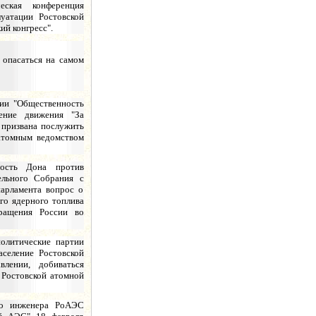
еская конференция
уатации Ростовской
ий конгресс".
т опасаться на самом
ии "Общественность
ение движения "За
 призвана послужить
атомным ведомством
ность Дона против
ельного Собрания с
парламента вопрос о
го ядерного топлива
ращения России во
олитические партии
аселение Ростовской
влении, добиваться
 Ростовской атомной
го инженера РоАЭС