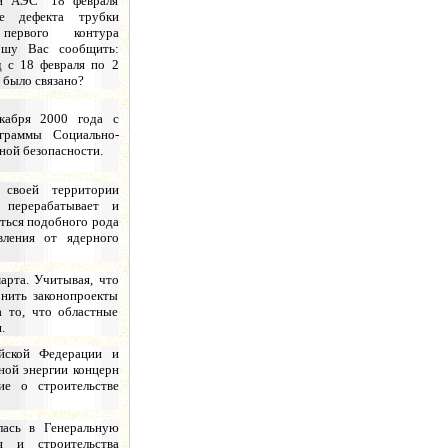
ой АЭС" 18 февраля
ие дефекта трубки
первого контура
ошу Вас сообщить:
д с 18 февраля по 2
о было связано?
екабря 2000 года с
граммы Социально-
ной безопасности.
своей территории
 перерабатывает и
ться подобного рода
вления от ядерного
арта. Учитывая, что
нить законопроекты
а то, что областные
.
йской Федерации и
ной энергии концерн
ие о строительстве
лась в Генеральную
 и строительства