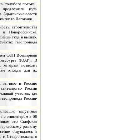
 "голубого потока".
и предложили путь
. Адыгейские власти
ка плато Лагонаки.
ость строительства
и в Новороссийске.
ернешь туда и вышло.
ъектах газопровода
блеи ООН Всемирный
несбурге (ЮАР).. В
, который позволит
вные отходы для их
и за ввоз в Россию
авительство России
ельный участок, где
газопровода Россия-
роизошло ощутимое
ра с эпицентром в 60
анным это Скифская
черкасскому разлому
ясение ощущалось в
о и Ставропольского