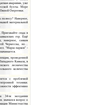
аемая авариями, уже
есской бухты. Море
 Южной Озереевки.
 к полюсу? Наверное,
никакой материальной
.
о. Приезжайте сюда в
кавказских гор. Ещё
л, наверное, самым
ей Черкесска, но…
рел. "Марш парков" -
начинается.
пекции, проведенной
Западного Кавказа, в
нского лесничества
ольшого количества
нется с проблемой
ктронной техники.
можности эффективно
а 34-м заседании
и. значился вопрос о
рмация Министерства