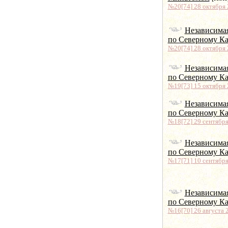
№20[74] 28 октября 2
Независима
по Северному Ка
№20[74] 28 октября 2
Независима
по Северному Ка
№19[73] 15 октября 2
Независима
по Северному Ка
№18[72] 29 сентября
Независима
по Северному Ка
№17[71] 10 сентября
Независима
по Северному Ка
№16[70] 26 августа 2