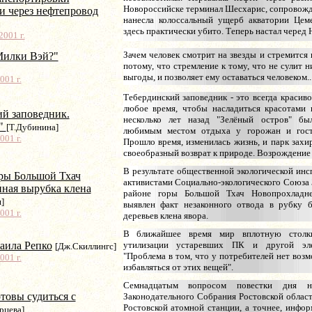
Новороссийске терминал Шесхарис, сопровожд
и через нефтепровод
нанесла колоссальный ущерб акватории Цем
здесь практически убито. Теперь настал черед
001 г.
Зачем человек смотрит на звезды и стремится
Милки Вэй?"
потому, что стремление к тому, что не сулит 
выгоды, и позволяет ему оставаться человеком..
001 г.
Тебердинский заповедник - это всегда красив
любое время, чтобы насладиться красотами 
й заповедник.
несколько лет назад "Зелёный остров" бы
в"
[Т.Дубинина]
любимым местом отдыха у горожан и гост
001 г.
Прошло время, изменилась жизнь, и парк захи
своеобразный возврат к природе. Возрождение 
В результате общественной экологической инс
ры Большой Тхач
активистами Социально-экологического Союза 
нная вырубка клена
районе горы Большой Тхач Новопрохладне
]
выявлен факт незаконного отвода в рубку б
001 г.
деревьев клена явора.
В ближайшее время мир вплотную столк
аила Репко
утилизации устаревших ПК и другой эле
[Дж.Скиллингс]
"Проблема в том, что у потребителей нет воз
001 г.
избавляться от этих вещей".
Семнадцатым вопросом повестки дня н
товы судиться с
Законодательного Собрания Ростовской област
Ростовской атомной станции, а точнее, инфо
рцева]