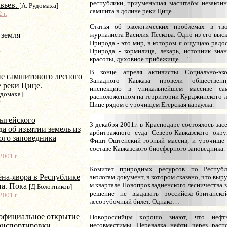
республики, приуменьшая масштабы незаконн
вьев.
[А. Рудомаха]
самшита в долине реки Цице
 г.
Статья об экологических проблемах в тво
 земля
журналиста Василия Пескова. Одно из его выс
Природа - это мир, в котором я ощущаю радос
Природа - кормилица, лекарь, источник зна
.
красоты, духовное прибежище…"
В конце апреля активисты Социально-эко
е самшитового лесного
Западного Кавказа провели общественн
е реки Цице.
инспекцию в уникальнейшем массиве сам
удомаха]
расположенном на территории Курджипского ле
.
Цице рядом с урочищем Егерская караулка.
ыгейского
3 декабря 2001г. в Краснодаре состоялось за
а об изъятии земель из
арбитражного суда Северо-Кавказского окру
ого заповедника
Фишт-Оштенский горный массив, и урочище 
составе Кавказского биосферного заповедника.
001 г.
Комитет природных ресурсов по Респуб
на-явора в Республике
экологам документ, в котором сказано, что выру
м квартале Новопрохладненского лесничества 
а. Пока
[Д.Болотников]
решение не выдавать российско-британск
001 г.
лесорубочный билет. Однако…
 официальное открытие
Новороссийцы хорошо знают, что неф
анспортировки
несовместимы. Перевалка нефти через рас