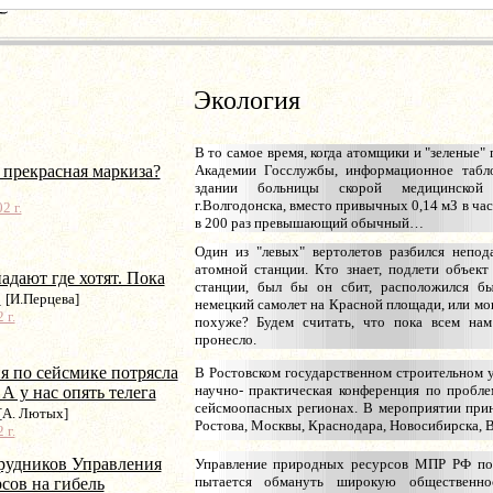
Экология
В то самое время, когда атомщики и "зеленые" 
 прекрасная маркиза?
Академии Госслужбы, информационное табло
здании больницы скорой медицинско
г.Волгодонска, вместо привычных 0,14 мЗ в час
2 г.
в 200 раз превышающий обычный…
Один из "левых" вертолетов разбился непод
атомной станции. Кто знает, подлети объек
адают где хотят. Пока
станции, был бы он сбит, расположился бы
.
[И.Перцева]
немецкий самолет на Красной площади, или мо
 г.
похуже? Будем считать, что пока всем нам
пронесло.
 по сейсмике потрясла
В Ростовском государственном строительном 
научно- практическая конференция по пробле
 А у нас опять телега
сейсмоопасных регионах. В мероприятии при
[А. Лютых]
Ростова, Москвы, Краснодара, Новосибирска, 
 г.
рудников Управления
Управление природных ресурсов МПР РФ по
пытается обмануть широкую общественно
сов на гибель