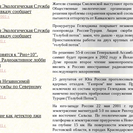
Жители станицы Смоленской выступают против
я Экологическая Служба
Общественные экологические организаци
вказу сообщает
решения проблемы сохранения крымской сосны
001 г.
пытаются отторгнуть от Кавказского заповедни
Прокуратура Геленджика покрывает незаконн
я Экологическая Служба
газопровода Россия-Турция. Акция скорб
"Голубой поток": закон, что дышло - куда пов
вказу сообщает
Приостановлены работы на двух крупных об
1 г.
"голубой поток".
По решению 55-й сессии Генеральной Ассам
овятся к "Рио+10".
саммит будет проведен в 2002 году в Йохан
 Радиоактивное лобби
Думе прошло второе чтение законопроекта
]
ввозить в Россию иностранные радиоакти
1 г.
последующего захоронения.
25 депутатов от Юга России проголосовал
 Независимой
ядерных отходов. "Газпром" вне закона. Пр
лужбы по Северному
исключило из состава курорта Геленджик зем
намечено построить прибрежные сооружения 
1 г.
Турция ("Голубой Поток").
На юго-западе России 22 мая 2001 г. п
землетрясение магнитудой 5.0 по шкале Рихте
ие как детектор лжи
км восточнее Сальска. По геологическим д
платформа и землетрясение приурочено к Ново
на глубине 15 км. На поверхности землетр
1 г.
Ростовской области, в городах Краснодарског