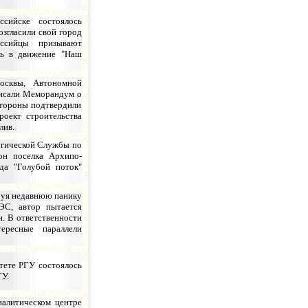
сийске состоялось
згласили свой город
оссийцы призывают
ть в движение "Наш
осквы, Автономной
писали Меморандум о
стороны подтвердили
роект строительства
лив.
огической Службы по
он поселка Архипо-
да "Голубой поток"
руя недавнюю панику
ЭС, автор пытается
и. В ответственности
тересные параллели
ьтете РГУ состоялось
ГУ.
налитическом центре