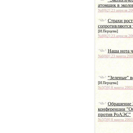
атомщик в эколо
№8[62] 23 апреля 200
Страхи рост
сопротивляются 
[И.Перцева]
№8[62] 23 апреля 200
Наша нота 
№6[60] 23 марта 2001
"Зеленые" 
[И.Перцева]
№5[59] 8 марта 2001 
Обращение 
конференции "О
против РоАЭС"
№5[59] 8 марта 2001 