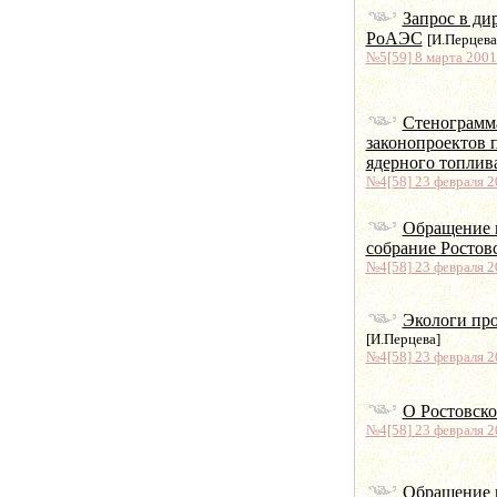
Запрос в ди
РоАЭС
[И.Перцева
№5[59] 8 марта 2001 
Стенограмм
законопроектов 
ядерного топлив
№4[58] 23 февраля 20
Обращение 
собрание Ростов
№4[58] 23 февраля 20
Экологи про
[И.Перцева]
№4[58] 23 февраля 20
О Ростовск
№4[58] 23 февраля 20
Обращение 