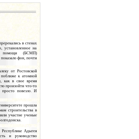
пререкались в стенах
, установленное на
й помощи (БСМП)
 показало фон, почти
алеку от Ростовской
т поближе к атомной
, как в свое время
гло произойти что-то
 просто повезло. И
университете прошла
мам строительства в
няли участие ученые
Волгодонска.
 Республике Адыгея
сть и руководство