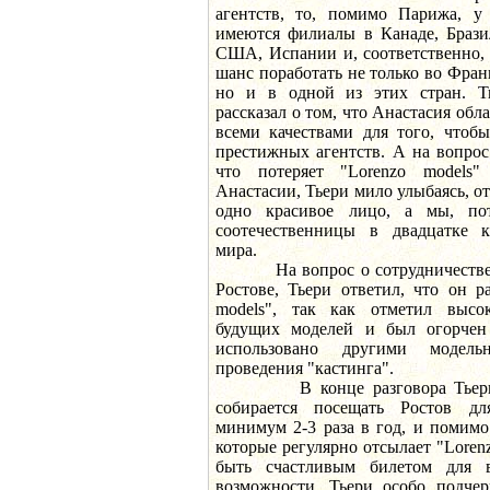
агентств, то, помимо Парижа, у
имеются филиалы в Канаде, Брази
США, Испании и, соответственно, 
шанс поработать не только во Фран
но и в одной из этих стран. Т
рассказал о том, что Анастасия обл
всеми качествами для того, чтоб
престижных агентств. А на вопрос
что потеряет "Lorenzo models
Анастасии, Тьери мило улыбаясь, от
одно красивое лицо, а мы, пот
соотечественницы в двадцатке к
мира.
На вопрос о сотрудничестве с
Ростове, Тьери ответил, что он р
models", так как отметил высо
будущих моделей и был огорчен
использовано другими модель
проведения "кастинга".
В конце разговора Тьери со
собирается посещать Ростов дл
минимум 2-3 раза в год, и помимо
которые регулярно отсылает "Loren
быть счастливым билетом для 
возможности. Тьери особо подчер