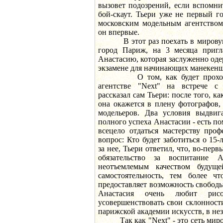
вызовет подозрений, если вспомнит
бой-скаут. Тьери уже не первый го
московским модельным агентством 
он впервые.
В этот раз поехать в мировую с
город Париж, на 3 месяца пригл
Анастасию, которая заслуженно оде
экзамене для начинающих манекенщ
О том, как будет проходить
агентстве "Next" на встрече с
рассказал сам Тьери: после того, к
она окажется в плену фотографов,
модельеров. Два условия выдвига
полного успеха Анастасии - есть п
всецело отдаться мастерству про
вопрос: Кто будет заботиться о 15-
за нее, Тьери ответил, что, во-перв
обязательство за воспитание А
неотъемлемым качеством будущ
самостоятельность, тем более чт
предоставляет возможность свободы
Анастасия очень любит рис
усовершенствовать свои склонност
парижской академии искусств, в нез
Так как "Next" - это сеть ми