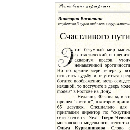
Виктория Васютина
,
студентка 3 курса отделения журналисти
Счастливого пути
тот безумный мир манек
фантастический и плените
аквариум красок, утон
ненавязчивой эротичности
Но по крайне мере теперь у все
испытать судьбу и очутиться сре
богатое воображение, метр семьдес
изящной, то постучите в дверь моде
models" в Ростове-на-Дону.
Недавно, 30 января, в эт
прошел "кастинг", в котором прини
65 девушек. Специально для
приглашен директор по "скаутин
сети агентств "Next"
Тьери Чейсо
московского модельного агентства 
Ольга Курганникова
. Слово с