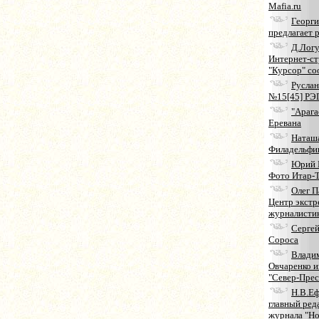
Mafia.ru
Георг
предлагает 
Д.Логу
Интернет-ст
"Курсор" с
Руслан
№15[45] РЭ
"Арага
Еревана
Наташа
Филадельфи
Юрий 
Фото Итар-
Олег П
Центр экстр
журналисти
Сергей
Сороса
Влади
Овчаренко и
"Север-Прес
Н.В.Еф
главный ред
журнала "Н