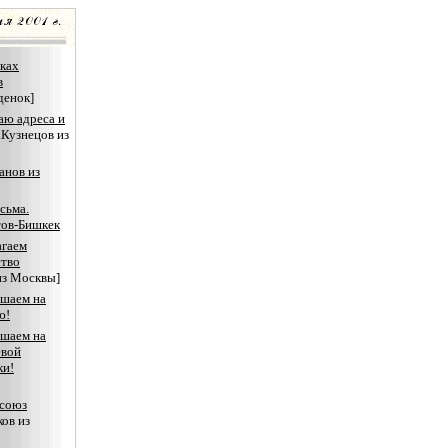
ках
в
денок]
ю адреса и
.Кузнецов из
анов из
сьма.
тов-Бишкек
агаем
ство
из Москвы]
ашаем на
ю!
ашаем на
евой
ки!
союз
ов из