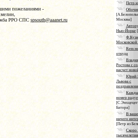
Петр 
шими пожеланиями -
Обочи
мелин,
[А.Белополь
Москвы]
ужба РРО СПС
spsouth@aaanet.ru
Автору
Нью-Йорке
[
Ф.Кузн
Московской 
Rem не
откуда
Влади
Ростова с с
насчет ново
Юрий 
Львова с
поздравлен
Кажды
номер радуе
[С.Энхцецег
Батора]
В ваше
ничего инте
[Петр из Бел
Скоро 
тысячелетия