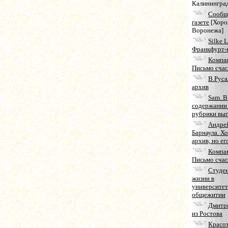
Калинингра
Сообщи
газете
[Хоро
Воронежа]
Silke 
Франкфурт-
Компа
Письмо счас
В.Руса
архив
Sam. В
содержании
рубрики выг
Андрей
Барнаула. Хо
архив, но ег
Компа
Письмо счас
Студен
жизни в
университе
общежитии
Дмитр
из Ростова
Красот