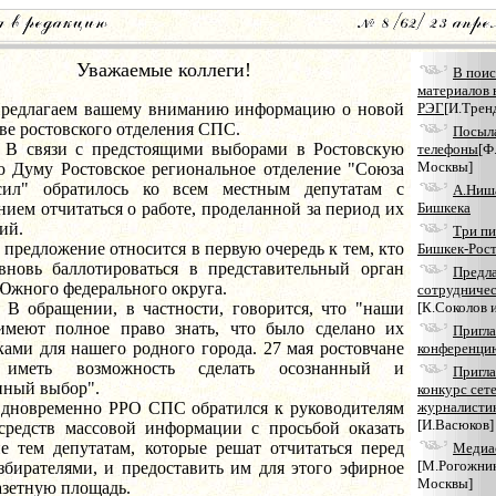
Уважаемые коллеги!
В поис
материалов 
аем вашему вниманию информацию о новой
РЭГ
[И.Трен
ве ростовского отделения СПС.
Посыла
и с предстоящими выборами в Ростовскую
телефоны
[Ф
Москвы]
ю Думу Ростовское региональное отделение "Союза
сил" обратилось ко всем местным депутатам с
А.Ниш
ием отчитаться о работе, проделанной за период их
Бишкека
ий.
Три пи
ложение относится в первую очередь к тем, кто
Бишкек-Рос
вновь баллотироваться в представительный орган
Предл
Южного федерального округа.
сотрудниче
ении, в частности, говорится, что "наши
[К.Соколов 
имеют полное право знать, что было сделано их
Пригл
ами для нашего родного города. 27 мая ростовчане
конференци
иметь возможность сделать осознанный и
Пригл
нный выбор".
конкурс сет
менно РРО СПС обратился к руководителям
журналисти
[И.Васюков]
средств массовой информации с просьбой оказать
ие тем депутатам, которые решат отчитаться перед
Медиа
[М.Рогожник
збирателями, и предоставить им для этого эфирное
Москвы]
азетную площадь.