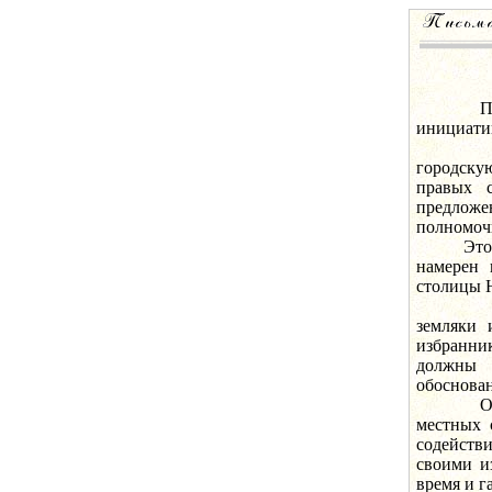
Предлаг
инициати
В связ
городску
правых 
предложен
полномоч
Это пред
намерен 
столицы 
В обращ
земляки 
избранник
должны 
обоснова
Одновре
местных 
содейств
своими и
время и г