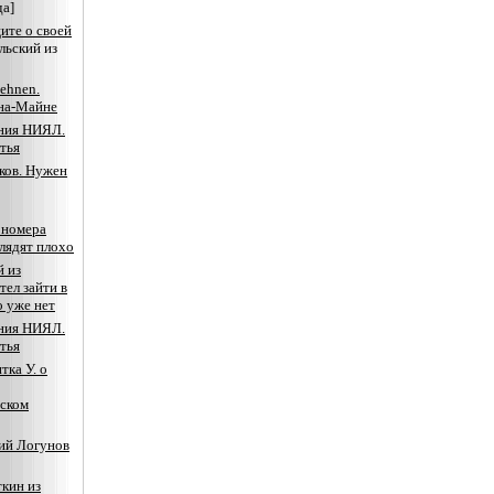
да]
те о своей
льский из
Lehnen.
на-Майне
ния НИЯЛ.
тья
ков. Нужен
 номера
лядят плохо
 из
тел зайти в
о уже нет
ния НИЯЛ.
тья
тка У. о
тском
ий Логунов
кин из