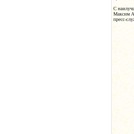
С наилуч
Максим А
пресс-сл