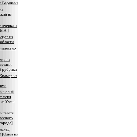
из Варшавы
на
ский из
 очерка о
В.А.]
ецов из
области
известно
мир из
оветами
й рубрики
Крамар из
иями
й новый
т меня
 из Улан-
й газете
ресного
города]
конец
!
[Ольга из