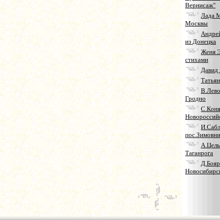
Вернисаж"
Лада М
Москвы
Андре
из Донецка
Женя Э
стихами
Давид
Татьян
В.Лево
Гродно
С.Кон
Новороссий
И.Сабл
пос.Зимовн
А.Целы
Таганрога
Д.Бояр
Новосибирс