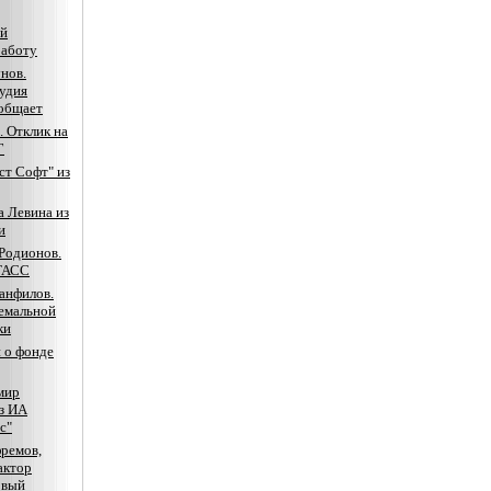
ий
работу
нов.
удия
ообщает
. Отклик на
Г
ст Софт" из
 Левина из
и
Родионов.
ТАСС
анфилов.
емальной
ки
 о фонде
мир
з ИА
с"
ремов,
актор
овый