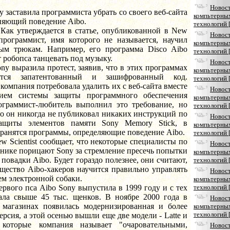
Новос
тавила программиста убрать со своего веб-сайта
компьтерны
няющий поведение Aibo.
технологий 
ерждается в статье, опубликованной в New
Новос
, программист, имя которого не называется, научил
компьтерны
ым трюкам. Например, его программа Disco Aibo
технологий 
т робопса танцевать под музыку.
Новос
азила протест, заявив, что в этих программах
компьтерны
уется запатентованный и зашифрованный код.
технологий 
компания потребовала удалить их с веб-сайта вместе
Новос
ием системы защиты программного обеспечения
компьтерны
ограммист-любитель выполнил это требование, но
технологий 
то он никогда не публиковал никаких инструкций по
Новос
ащиты элементов памяти Sony Memory Stick, в
компьтерны
ранятся программы, определяющие поведение Aibo.
технологий 
ntist сообщает, что некоторые специалисты по
Новос
нике порицают Sony за стремление пресечь попытки
компьтерны
 повадки Aibo. Будет гораздо полезнее, они считают,
технологий 
щество Aibo-хакеров научится правильно управлять
Новос
м электронной собаки.
компьтерны
пса Aibo Sony выпустила в 1999 году и с тех
технологий 
ала свыше 45 тыс. щенков. В ноябре 2000 года в
Новос
 магазинах появилась модернизированная и более
компьтерны
технологий 
ерсия, а этой осенью вышли еще две модели - Latte и
 которые компания называет "очаровательными,
Новос