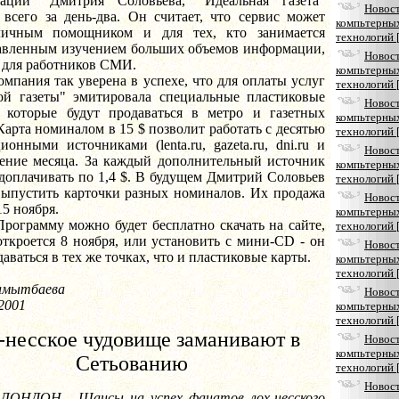
аций" Дмитрия Соловьева, "Идеальная газета"
Новос
 всего за день-два. Он считает, что сервис может
компьтерны
личным помощником и для тех, кто занимается
технологий 
авленным изучением больших объемов информации,
Новос
 для работников СМИ.
компьтерны
 так уверена в успехе, что для оплаты услуг
технологий 
ой газеты" эмитировала специальные пластиковые
Новос
, которые будут продаваться в метро и газетных
компьтерны
Карта номиналом в 15 $ позволит работать с десятью
технологий 
онными источниками (lenta.ru, gazeta.ru, dni.ru и
Новос
ечение месяца. За каждый дополнительный источник
компьтерны
доплачивать по 1,4 $. В будущем Дмитрий Соловьев
технологий 
выпустить карточки разных номиналов. Их продажа
Новос
15 ноября.
компьтерны
му можно будет бесплатно скачать на сайте,
технологий 
ткроется 8 ноября, или установить с мини-CD - он
Новос
даваться в тех же точках, что и пластиковые карты.
компьтерны
технологий 
амытбаева
Новос
 2001
компьтерны
технологий 
-несское чудовище заманивают в
Новос
компьтерны
Сетьованию
технологий 
Новос
ЛОНДОН - Шансы на успех фанатов лох-несского