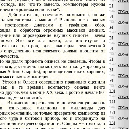
ZDNet 
"Господа, вас что-то занесло, компьютеры нужны
[2]
ичем в огромном количестве".
ZDNet 
ительно, зачем дома компьютер, он же
[3]
но-вычислительная машина? Выполнение сложных
ZDNet 
в, построение диаграмм и графиков, сбор,
[4]
кация и обработка огромных массивов данных,
ZDNet 
дение или опровержение научных гипотез - зачем
[5]
 дома? Это все для науки, для институтов и
ZDNet 
ательских центров, для авангарда человеческой
[6]
о определению исчисляемого долями процента от
ZDNet 
овечества.
[7]
олях процента бизнеса не сделаешь. Чтобы в
ZDNet 
диться, достаточно посмотреть на тихо умирающую
[8]
ая Silicon Graphics), производителя таких хороших,
ZDNet 
немассовых компьютеров...
[9]
 и Ольсен совершенно правильно оценили
ZDNet 
тивы: в те времена компьютер означал нечто
[10]
о другое, чем в конце XX века. Просто в начале 80-
ZDNet 
шла подмена понятий.
[11]
ние персоналок в повседневную жизнь
ов, означавшее миллионы и миллиарды для
ZDNet 
[12]
рных компаний, не только превратило компьютер из
кого чуда в бытовой прибор, но и отодвинуло на
ZDNet 
[13]
лан понятие целесообразности. Общим местом стали
ния о том, что, во-первых, люди не используют и
ZDNet 