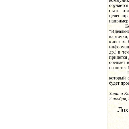
коммуник
обучается
стать от
целенапр
например
Компания
"Идеальн
карточки
киосках. 
информаци
др.) в т
придется 
обещает 
начнется 
Програм
который о
будет про
Зарина К
2 ноября,
Лох