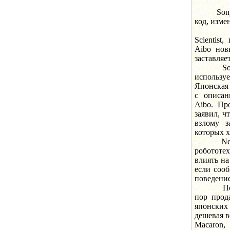
Sony зас
код, изме
Как утв
Scientist
Aibo нов
заставляе
Sony выр
использ
Японская 
с описан
Aibo. Пр
заявил, ч
взлому з
которых х
New Scie
робототех
влиять на
если сооб
поведение
Первого 
пор прод
японских
дешевая в
Macaron,