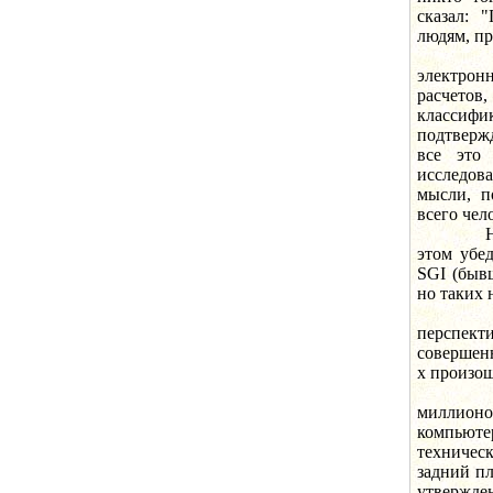
сказал: 
людям, пр
Действ
электрон
расчето
классифи
подтверж
все это
исследов
мысли, п
всего чел
Но на д
этом убе
SGI (бывш
но таких 
Уотсон
перспек
совершенн
х произо
Вхожде
миллион
компьюте
техничес
задний п
утвержде