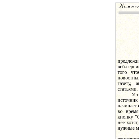
Компан
предложи
веб-серви
того чт
новостны
газету, 
статьями.
Устан
источник
начинает 
во время
кнопку "О
нее хотят
нужные ма
По сло