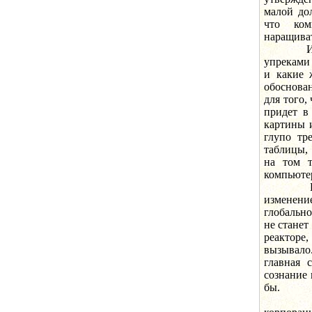
малой до
что ком
наращиват
И перво
упреками 
и какие 
обоснова
для того,
придет в
картины 
глупо тр
таблицы, 
на том т
компьютер
Всемирн
изменени
глобально
не станет
реакторе
вызывало.
главная 
сознание 
бы.
По бол