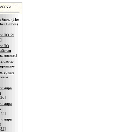
о было (The
yber Games)
и ПО (2)
]
ти ПО
ийская
компания]
атилетие
в прошлое
ютерные
блемы
ти мира
х
[36]
ти мира
х
[35]
ти мира
х
[34]