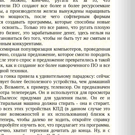
ции. Можно, конечно, ругать их за то, что
ители ПО создают все более и более ресурсоемкие
ы, а производители железа вынуждены наращивать
ную мощность, после чего софтверным фирмам
ся создавать программы, которые способны новые
освоить... Только это все равно, что ругать плохую
то бизнес, это зарабатывание денег, здесь нельзя на
тановиться без того, чтобы не быть тут же смятым и
нным конкурентами.
ая популяризация компьютеров, проведенная
ачно, создала предложение, которое смогло породить
сле этого спрос и предложение превратились в такой
к, как и создание все более навороченного ПО и все
щной техники.
а привела к удивительному парадоксу: сейчас
вует более бесполезного устройства, чем домашний
. Возьмите, к примеру, телевизор. Он предназначен
отра телепередач. Он и используется для просмотра
 Пылесос придуман для удаления пыли. Он ее и
Стиральная машина должна стирать - она и стирает.
о всех этих устройствах КПД (в данном случае это
ние возможностей и их использования) близок к
теперь, чтобы далеко не ходить, откройте справку
пробуйте изучить все, что предлагает эта программа.
ечно, хватит терпения дочитать до конца. Ну, и с