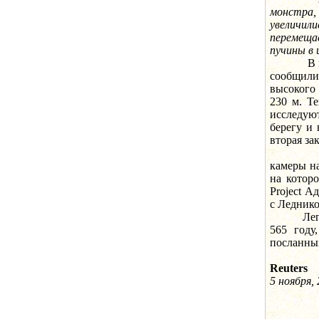
монстра,
увеличи
перемещ
пучины в
В пятни
сообщил
высокого
230 м. Т
исследую
берегу и 
вторая за
На изоб
камеры на
на которо
Project А
с Леднико
Легенда 
565 году
посланны
Reuters
5 ноября, 