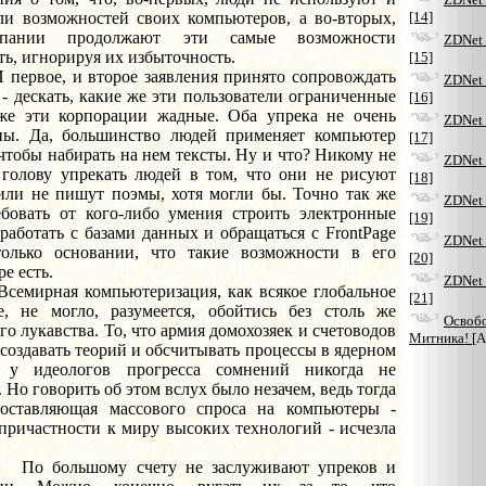
ли возможностей своих компьютеров, а во-вторых,
[14]
пании продолжают эти самые возможности
ZDNet 
ь, игнорируя их избыточность.
[15]
е, и второе заявления принято сопровождать
ZDNet 
- дескать, какие же эти пользователи ограниченные
[16]
же эти корпорации жадные. Оба упрека не очень
ZDNet 
ны. Да, большинство людей применяет компьютер
[17]
 чтобы набирать на нем тексты. Ну и что? Никому не
ZDNet 
 голову упрекать людей в том, что они не рисуют
[18]
или не пишут поэмы, хотя могли бы. Точно так же
ZDNet 
ебовать от кого-либо умения строить электронные
[19]
работать с базами данных и обращаться с FrontPage
ZDNet 
олько основании, что такие возможности в его
[20]
е есть.
ZDNet 
ая компьютеризация, как всякое глобальное
[21]
е, не могло, разумеется, обойтись без столь же
Освоб
го лукавства. То, что армия домохозяек и счетоводов
Митника!
[А
 создавать теорий и обсчитывать процессы в ядерном
, у идеологов прогресса сомнений никогда не
 Но говорить об этом вслух было незачем, ведь тогда
составляющая массового спроса на компьютеры -
причастности к миру высоких технологий - исчезла
ьшому счету не заслуживают упреков и