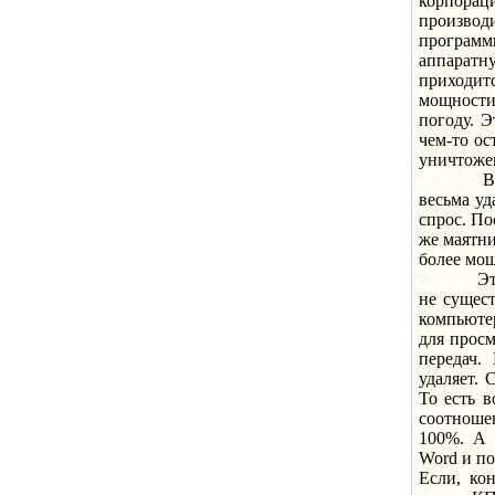
корпора
производ
программ
аппарат
приходит
мощности 
погоду. Э
чем-то ос
уничтоже
Всемирн
весьма уд
спрос. По
же маятни
более мо
Эта гонк
не сущест
компьютер
для просм
передач.
удаляет. 
То есть в
соотноше
100%. А 
Word и по
Если, кон