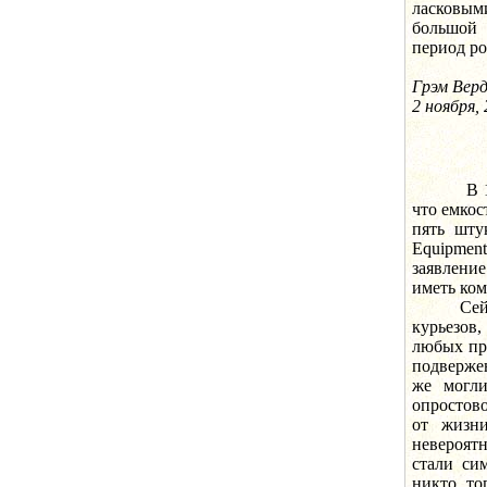
ласковым
большой
период р
Грэм Вер
2 ноября,
В 1943 г
что емкос
пять штук
Equipmen
заявлени
иметь ком
Сейчас 
курьезов
любых пр
подверже
же могли
опростов
от жизн
невероятн
стали си
никто то