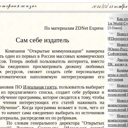
Как эт
1st World C
По материалам ZDNet Express
[З.Ольга]
Новост
Сам себе издатель
[Р.Перехрест
Новос
[Южно-Росс
ия "Открытые коммуникации" намерена
Софтверная 
ть один из первых в России массовых коммерческих
Двадц
сов. Теперь любой пользователь интернета, вместо
ПК: взгляд 
обы ежедневно просматривать дюжину любимых
Компь
х ресурсов, сможет создать себе персональную
игры и про
автоматически наполняемую интересующими его
обучения
Новос
овив ПО
Идеальная газета
, пользователь выбирает
компьтерны
 из предлагаемого списка, создает себе рубрики и
технологий 
обучение программы, которое сводится к тому, чтобы
Новос
 чтения интересующих его статей нажимать на
компьтерны
бучение". Когда программа возьмет в толк, чего от
технологий 
, то начнет сама ежедневно выбирать из источников
Новос
териалы, распределяя их по рубрикам.
компьтерны
вам генерального директора "Открытых
технологий 