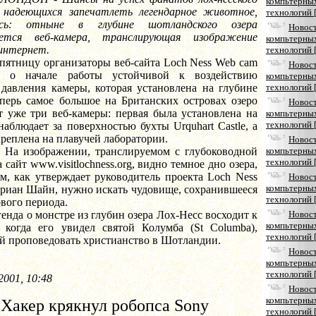
компьтерны
 надеющихся запечатлеть легендарное животное,
технологий 
лись: отныне в глубине шотландского озера
Новос
ается веб-камера, транслирующая изображение
компьтерны
 интернет.
технологий 
цу организаторы веб-сайта Loch Ness Web cam
Новос
и о начале работы устойчивой к воздействию
компьтерны
 давления камеры, которая установлена на глубине
технологий 
еперь самое большое на Британских островах озеро
Новос
т уже три веб-камеры: первая была установлена на
компьтерны
технологий 
наблюдает за поверхностью бухты Urquhart Castle, а
креплена на плавучей лаборатории.
Новос
ражении, транслируемом с глубоководной
компьтерны
технологий 
 сайт www.visitlochness.org, видно темное дно озера,
м, как утверждает руководитель проекта Loch Ness
Новос
компьтерны
дриан Шайн, нужно искать чудовище, сохранившееся
технологий 
вого периода.
о монстре из глубин озера Лох-Несс восходит к
Новос
компьтерны
, когда его увидел святой Колумба (St Columba),
технологий 
й проповедовать христианство в Шотландии.
Новос
компьтерны
технологий 
2001, 10:48
Новос
компьтерны
Хакер крякнул робопса Sony
технологий 