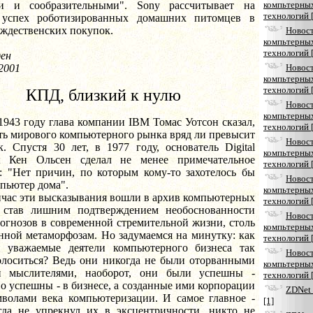
и и сообразительными". Sony рассчитывает на
компьтерны
технологий 
 успех роботизированных домашних питомцев в
ождественских покупок.
Новос
компьтерны
технологий 
ден
 2001
Новос
компьтерны
технологий 
КПД, близкий к нулю
Новос
компьтерны
оду глава компании IBM Томас Уотсон сказал,
технологий 
ть мирового компьютерного рынка вряд ли превысит
Новос
. Спустя 30 лет, в 1977 году, основатель Digital
компьтерны
t Кен Ольсен сделал не менее примечательное
технологий 
е: "Нет причин, по которым кому-то захотелось бы
Новос
пьютер дома".
компьтерны
эти высказывания вошли в архив компьютерных
технологий 
, став лишним подтверждением необоснованности
Новос
огнозов в современной стремительной жизни, столь
компьтерны
нной метаморфозам. Но задумаемся на минутку: как
технологий 
 уважаемые деятели компьютерного бизнеса так
Новос
олоситься? Ведь они никогда не были оторванными
компьтерны
и мыслителями, наоборот, они были успешны -
технологий 
о успешны - в бизнесе, а созданные ими корпорации
ZDNet 
мволами века компьютеризации. И самое главное -
[1]
гда не упрекнул их в эксцентричности, никто не