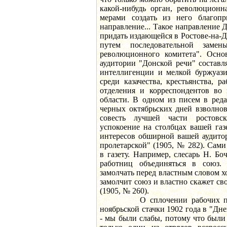
какой-нибудь орган, революционн
мерами создать из него благопр
направление... Такое направление 
придать издающейся в Ростове-на-До
путем последовательной замен
революционного комитета". Осно
аудитории "Донской речи" составл
интеллигенции и мелкой буржуази
среди казачества, крестьянства, р
отделения и корреспондентов во 
области. В одном из писем в ред
черных октябрьских дней взволно
совесть лучшей части ростовс
успокоение на столбцах вашей газ
интересов обширной вашей аудитор
пролетарской" (1905, № 282). Сам
в газету. Например, слесарь Н. Б
работниц объединяться в союз.
замолчать перед властным словом хоз
замолчит союз и властно скажет сво
(1905, № 260).
О сплочении рабочих пишет
ноябрьской стачки 1902 года в "Дне
- мы были слабы, потому что были 