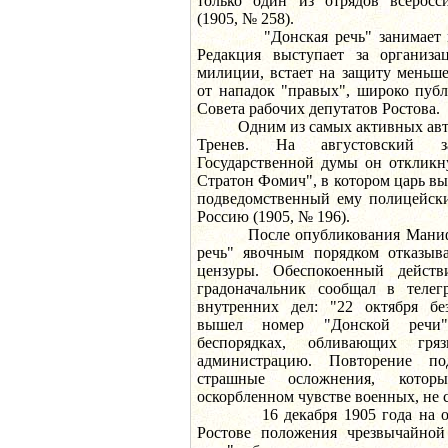
только один из отрядов всеросси
(1905, № 258).
"Донская речь" занимает мен
Редакция выступает за организа
милиции, встает на защиту меньше
от нападок "правых", широко публ
Совета рабочих депутатов Ростова.
Одним из самых активных авторо
Тренев. На августовский 
Государственной думы он откликн
Стратон Фомич", в котором царь выв
подведомственный ему полицейски
Россию (1905, № 196).
После опубликования Манифест
речь" явочным порядком отказыва
цензуры. Обеспокоенный действ
градоначальник сообщал в теле
внутренних дел: "22 октября бе
вышел номер "Донской речи
беспорядках, обливающих гря
администрацию. Повторение по
страшные осложнения, которы
оскорбленном чувстве военных, не 
16 декабря 1905 года на осн
Ростове положения чрезвычайной