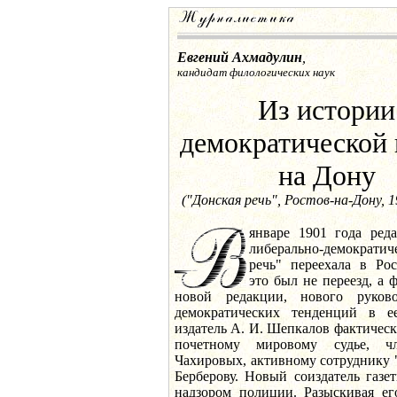
Евгений Ахмадулин
,
кандидат филологических наук
Из истории
демократической 
на Дону
("Донская речь", Ростов-на-Дону, 1
январе 1901 года ред
либерально-демократи
речь" переехала в Рос
это был не переезд, а
новой редакции, нового руков
демократических тенденций в ее
издатель А. И. Шепкалов фактичес
почетному мировому судье, ч
Чахировых, активному сотруднику 
Берберову. Новый соиздатель газе
надзором полиции. Разыскивая ег