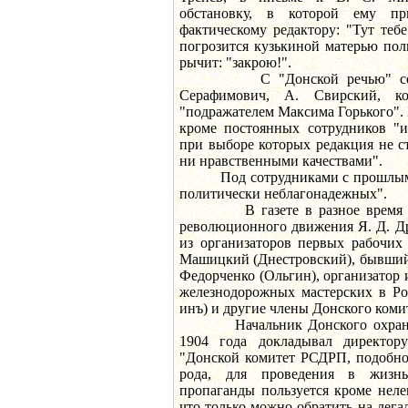
обстановку, в которой ему пр
фактическому редактору: "Тут теб
погрозится кузькиной матерью пол
рычит: "закрою!".
С "Донской речью" сотруд
Серафимович, А. Свирский, ко
"подражателем Максима Горького". 
кроме постоянных сотрудников "и
при выборе которых редакция не с
ни нравственными качествами".
Под сотрудниками с прошлым ц
политически неблагонадежных".
В газете в разное время раб
революционного движения Я. Д. Др
из организаторов первых рабочих
Машицкий (Днестровский), бывший
Федорченко (Ольгин), организатор 
железнодорожных мастерских в Ро
инъ) и другие члены Донского ком
Начальник Донского охранног
1904 года докладывал директору
"Донской комитет РСДРП, подобно
рода, для проведения в жизн
пропаганды пользуется кроме неле
что только можно обратить на лег