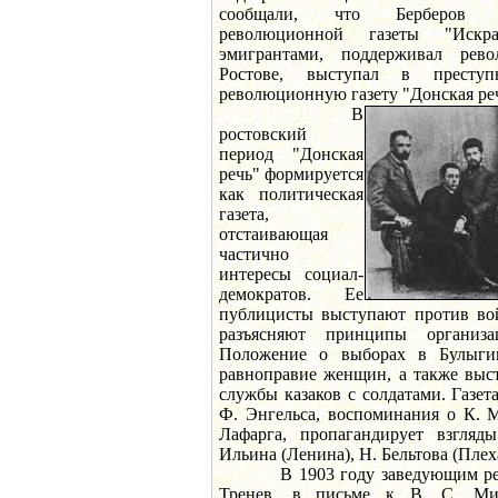
сообщали, что Берберов б
революционной газеты "Искр
эмигрантами, поддерживал рев
Ростове, выступал в преступ
революционную газету "Донская ре
В
ростовский
период "Донская
речь" формируется
как политическая
газета,
отстаивающая
частично
интересы социал-
демократов. Ее
публицисты выступают против во
разъясняют принципы организа
Положение о выборах в Булыги
равноправие женщин, а также выс
службы казаков с солдатами. Газе
Ф. Энгельса, воспоминания о К. 
Лафарга, пропагандирует взгляд
Ильина (Ленина), Н. Бельтова (Плех
В 1903 году заведующим редак
Тренев, в письме к В. С. Ми