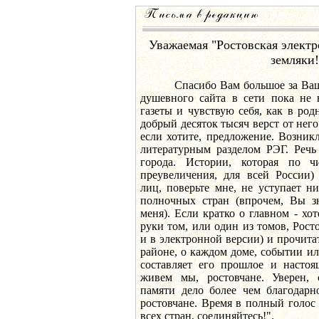
Уважаемая "Ростовская электро
земляки!
Спасибо Вам большое за Вашу р
душевного сайта в сети пока не 
газеты и чувствую себя, как в родн
добрый десяток тысяч верст от него
если хотите, предложение. Возник
литературным разделом РЭГ. Речь
города. Истории, которая по ч
преувеличения, для всей России
лиц, поверьте мне, не уступает н
полночных стран (впрочем, Вы з
меня). Если кратко о главном - хо
руки том, или один из томов, Рост
и в электронной версии) и прочита
районе, о каждом доме, событии или
составляет его прошлое и настоя
живем мы, ростовчане. Уверен, 
памяти дело более чем благодарн
ростовчане. Время в полный голос
всех стран, соединяйтесь!".