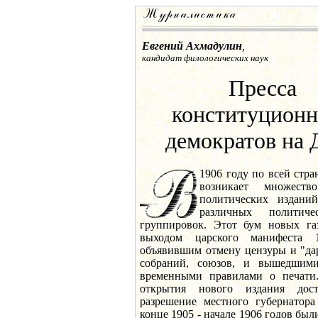
Евгений Ахмадулин
,
кандидат филологических наук
Пресса
конституцион
демократов на 
1906 году по всей стра
возникает множеств
политических издани
различных политиче
группировок. Этот бум новых га
выходом царского манифеста 
объявившим отмену цензуры и "да
собраний, союзов, и вышедшим
временными правилами о печати
открытия нового издания дос
разрешение местного губернатора
конце 1905 - начале 1906 годов б