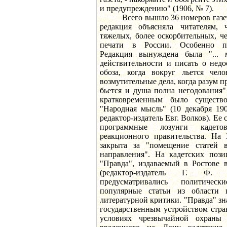
и предупреждению" (1906, № 7).
Всего вышло 36 номеров газеты.
редакция объясняла читателям, 
тяжелых, более оскорбительных, ч
печати в России. Особенно пе
Редакция вынуждена была "...
действительности и писать о недо
обоза, когда вокруг льется чело
возмутительные дела, когда разум п
бьется и душа полна негодования"
кратковременным было существо
"Народная мысль" (10 декабря 190
редактор-издатель Евг. Волков). Ее
программные лозунги кадето
реакционного правительства. На 
закрыта за "помещение статей в
направления". На кадетских пози
"Правда", издаваемый в Ростове в
(редактор-издатель Г. Ф. 
предусматривались политическ
популярные статьи из области п
литературной критики. "Правда" зн
государственным устройством стра
условиях чрезвычайной охраны