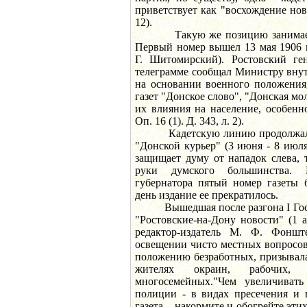
приветствует как "восхождение нов
12).
Такую же позицию занимает га
Первый номер вышел 13 мая 1906 г
Г. Шитомирский). Ростовский ген
телеграмме сообщал Министру внутр
на основании военного положения
газет "Донское слово", "Донская м
их влияния на население, особенн
Оп. 16 (1). Д. 343, л. 2).
Кадетскую линию продолжала г
"Донской курьер" (3 июня - 8 июля
защищает думу от нападок слева, 
руки думского большинства. Р
губернатора пятый номер газеты 
день издание ее прекратилось.
Вышедшая после разгона I Госуд
"Ростовские-на-Дону новости" (1 ав
редактор-издатель М. Ф. Фонште
освещении чисто местных вопросов
положению безработных, призывала
жителях окраин, рабочих, р
многосемейных."Чем увеличивать
полиции - в видах пресечения и 
газета, - накормите и обогрейте эт