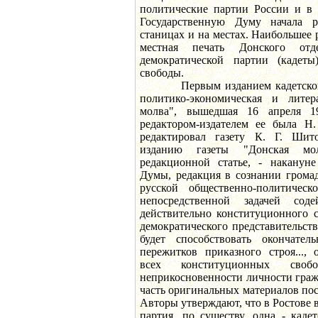
политические партии России и в
Государственную Думу начала р
станицах и на местах. Наибольшее
местная печать Донского отде
демократической партии (кадет
свободы.
Первым изданием кадетского 
политико-экономическая и литер
молва", вышедшая 16 апреля 1
редактором-издателем ее была Н
редактировал газету К. Г. Шит
изданию газеты "Донская мо
редакционной статье, - накануне
Думы, редакция в сознании грома
русской общественно-политичес
непосредственной задачей соде
действительно конституционного 
демократического представительств
будет способствовать окончател
пережитков приказного строя..., 
всех конституционных своб
неприкосновенности личности граж
часть оригинальных материалов по
Авторы утверждают, что в Ростове в
партия, по существу, одна - каде