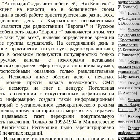
радиореклам
 "Авторадио" - для автолюбителей, "Эхо Бишкека" -
[Е.Болгова]
акцент на новости, но в большинстве своем
Новый
ции в своей работе ориентируются как раз на всех.
публицисти
дняшний день в Кыргызстане несомненными
[Л.Чиликина
 являются две радиостанции "Европа+" и "Русское
Читате
собенность радио "Европа +" заключается в том, что
аудитория г
е-таки "для всех", выделяя определенное время на
"Крестьянин
ые группы слушателей. На сегодняшний день в
социологии
ане практически отсутствует радиожурналистика,
[А.Беспалова
то в основном пользуются популярностью только
Л.Ринсдорф
лируемые каналы, с некоторыми вставками
"Журн
анских ди-джеев. Эфир сегодня заполонила музыка,
должен уме
тоспособными оказались только развлекательные
удивляться"
мы. Несколько иначе обстоит дело с печатью.
[Д.Буткевич
ая модель прессы давала возможность СМИ
Откуд
ать, несмотря на гнет и цензуру. Поголовная
газетная "ут
[А.Акопов]
сть в сочетании с искусственным дефицитом на
ую информацию создали такой информационный
Четыре
оторый с установлением демократического режима
школе Влад
Познера
[Н.
 невиданному в истории и в мире взлету тиражей.
издаваемых газет перекрыли покупательную
Как ко
назовете
[П.
ть населения. Только за 1992-1994 в Министерстве
Кыргызской Республики было зарегистрировано
О дост
0 печатных изданий.
информации
журналисто
ние информационного голода привело к