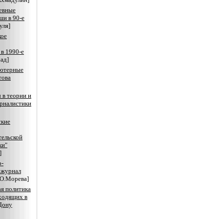
евные
ши в 90-е
уля]
кое
 в 1990-е
ад]
ютерные
това
в теории и
рналистики
ские
тельской
ки"
]
о-
 журнал
[О.Морева]
я политика
ходящих в
Дону