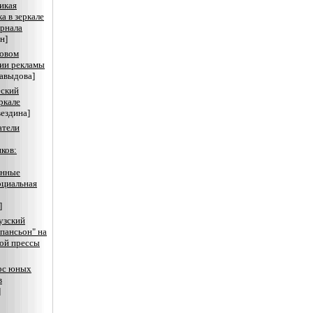
икая
а в зеркале
рнала
н]
вовом
ии рекламы
авыдова]
еский
ркале
вездина]
атели
ков:
онные
оциальная
]
узский
пансьон" на
ой прессы
рс юных
в
]