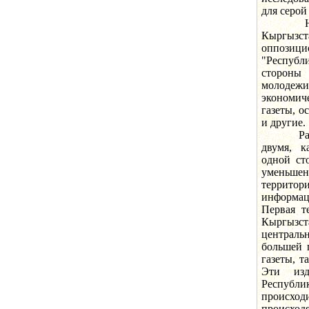
для серой
На сего
Кыргызста
оппозицио
"Республ
стороны
молодежи
экономиче
газеты, 
и другие.
Развити
двумя, к
одной ст
уменьш
территор
информац
Первая т
Кыргызс
централь
большей 
газеты, т
Эти изд
Республи
происходи
происход