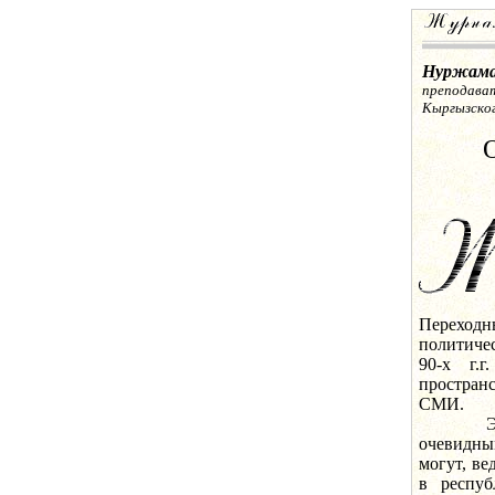
Нуржама
преподава
Кыргызског
Переход
политичес
90-х г.
пространс
СМИ.
Это был
очевидн
могут, в
в респуб