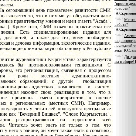
"просто дел
 массы.
новости"
дняшний день показателем развитости СМИ
[А.Скрынник
на является то, что в них могут обсуждаться даже
Мечта 
нные правительству мнения и идеи (газета "Асаба",
работа?
ика"). Кроме того, СМИ охвачены практически все
[А.Скрынник
 жизни. Есть специализированные издания для
Амери
, для детей, а также для тех, кому необходима
радиопрогр
ская и деловая информация, экологические издания,
последней ч
освещающие криминальную обстановку в Республике
века
[Ю.Сам
Ди-дже
е журналистики Кыргызстана характеризуется
вы в эфире!
азалось бы, противоположными тенденциями. С
ороны, это регионализация, связанная с процессом
ения роли местных административно-
иальных образований; с другой - глобализация
ионно-пропагандистских комплексов и систем.
енденция находит свою реализацию в том, что в
тане произошла смена приоритетов в оценке
ных и региональных (местных СМИ). Например,
популярность у читателей пользуются центральные
акие как "Вечерний Бишкек", "Слово Кыргызстана".
ания распространяются на территории всей
ки. Читатель хочет знать не только о том, что
т у него в районе, он хочет также знать о событиях,
ящих и в других районах Республики. Как правило,