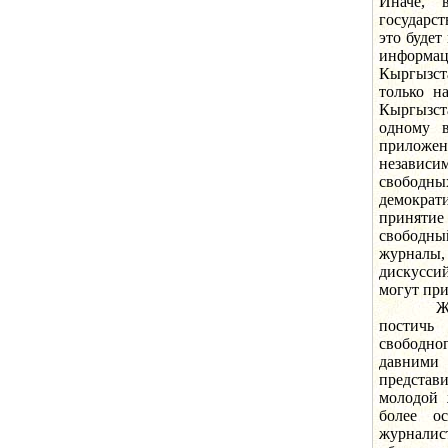
Иначе, 
государст
это будет
информац
Кыргызс
только н
Кыргызст
одному в
приложе
независим
свободны
демократ
принятие
свободны
журналы,
дискуссий
могут при
Журнали
постичь 
свободн
давним
представ
молодой 
более о
журналис