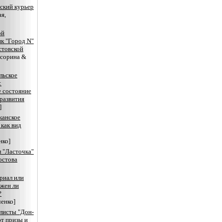
ский курьер
ая,
ой
к "Город N"
стовской
асорина &
льское
:
 состояние
развития
]
канское
 как вид
нко]
 "Ласточка"
остова
риал или
ожен ли
?
енко]
листы "Дон-
т призы и