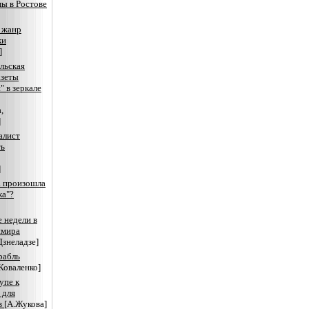
ы в Ростове
 жанр
ки
]
льская
азеты
" в зеркале
,
]
алист
ть
]
а произошла
ка"?
 недели в
имира
Дзнеладзе]
рабль
Коваленко]
упе к
 для
в
[А.Жукова]