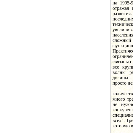
на 1995-
отражая 
развития
последн
техничес
увеличив
населени
сложный
функцио
Практиче
ограниче
связаны с
все круп
волны ра
долины. 
просто н
В пос
количест
много тр
не нужно
конкуре
специали
всех". Тр
которую в
Сегодн