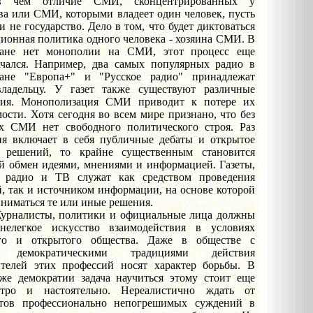
в чем отличие СМИ, сконцентрированных у
ва или СМИ, которыми владеет один человек, пусть
 и не государство. Дело в том, что будет диктоваться
ионная политика одного человека - хозяина СМИ. В
тане нет монополии на СМИ, этот процесс еще
ачался. Например, два самых популярных радио в
ане "Европа+" и "Русское радио" принадлежат
ладельцу. У газет также существуют различные
ния. Монополизация СМИ приводит к потере их
ости. Хотя сегодня во всем мире признано, что без
х СМИ нет свободного политического строя. Раз
ия включает в себя публичные дебаты и открытое
 решений, то крайне существенным становится
й обмен идеями, мнениями и информацией. Газеты,
 радио и ТВ служат как средством проведения
, так и источником информации, на основе которой
ниматься те или иные решения.
сты, политики и официальные лица должны
нелегкое искусство взаимодействия в условиях
ого и открытого общества. Даже в обществе с
и демократическими традициями действия
ителей этих профессий носят характер борьбы. В
же демократии задача научиться этому стоит еще
стро и настоятельно. Нереалистично ждать от
тов профессионально непогрешимых суждений в