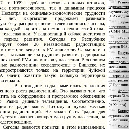
Разнол
97 г.г. 1999 г. добавил несколько новых штрихов,
журналистик
как противоречивость, так и динамизм процесса
научного жу
. Несмотря на социально-экономические трудности
[Е.Ахмадули
их лет, Кыргызстан продолжает развивать
О пра
кую базу распространения телевизионного сигнала,
регулирован
ая каждый год хоть на немного технический охват
в СМИ
[М.Д
я телевещанием. У радиостанций сейчас достаточно
Творч
 период развития. Сегодня по Республике
портрет в зе
нирует более 20 независимых радиостанций.
времен
[И.З
ски все они вещают в FM-диапазоне. Сложности и
Покуп
ния, вызывающие затруднения развития радиорынка
ростовских
 нехваткой FM-приемников у населения. В основном
еженедельни
ные радиостанции сосредоточены в Бишкеке, их
мотивация,
спространяются только на территории Чуйской
информаци
А значит, охватить такую большую территорию
интересы, с
евозможно.
демография
[С.Гунькина
ледние годы наметилась тенденция
венного роста радиостанций. Это вызвано тем, что
Франц
журнал "Экс
атить на оборудование и программное обеспечение
рынке делов
. Радио дешевле телевидения. Соответственно,
[А.Ханова]
нция на радио выше. Поэтому и нужна жесткая
Конку
зация радиостанций. Не может быть "радио для
журналисто
ебуется вычленить конкретную группу населения, на
[С.Коняшин
едется вещание.
Рынок
я делаются попытки в этом направлении,