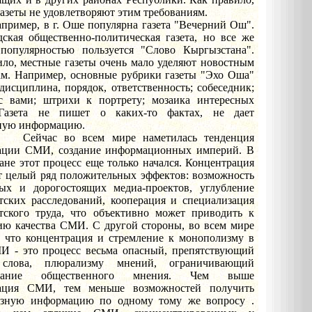
азеты не удовлетворяют этим требованиям.
р, в г. Оше популярна газета "Вечерний Ош".
дская общественно-политическая газета, но все же
популярностью пользуется "Слово Кыргызстана".
ило, местные газеты очень мало уделяют новостным
ам. Например, основные рубрики газеты "Эхо Оша"
 дисциплина, порядок, ответственность; собеседник;
с вами; штрихи к портрету; мозаика интересных
 Газета не пишет о каких-то фактах, не дает
ную информацию.
 во всем мире наметилась тенденция
ации СМИ, создание информационных империй. В
не этот процесс еще только начался. Концентрация
 целый ряд положительных эффектов: возможность
ых и дорогостоящих медиа-проектов, углубление
тских расследований, кооперация и специализация
тского труда, что объективно может приводить к
ю качества СМИ. С другой стороны, во всем мире
, что концентрация и стремление к монополизму в
И - это процесс весьма опасный, препятствующий
 слова, плюрализму мнений, ограничивающий
ование общественного мнения. Чем выше
рация СМИ, тем меньше возможностей получить
азную информацию по одному тому же вопросу .