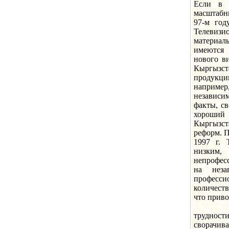
Если в 
масштабн
97-м год
Телеви
материал
имеются 
нового в
Кыргызст
продукци
наприме
независи
факты, с
хороши
Кыргызст
реформ. П
1997 г. 
низким
непрофес
на неза
професс
количеств
что приво
Сегодн
трудности
сворачива