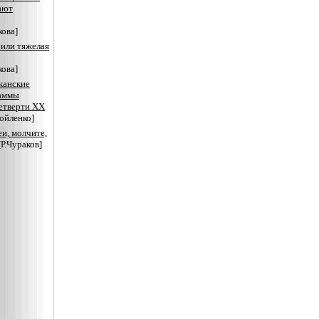
ают
ова]
или тяжелая
ова]
канские
аммы
етверти ХХ
ойленко]
и, молчите,
[Р.Чураков]