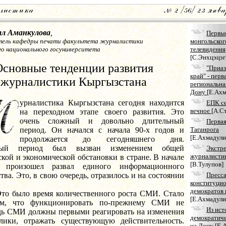
л Аманкулова
,
Первы
тель кафедры печати факультета журналистики
монгольског
о национального госуниверситета
телевидения
[С.Энхцэцэг
Основные тенденции развития
"Приаз
край" - перв
журналистики Кыргызстана
региональная
Дону
[Е.Ахм
урналистика Кыргызстана сегодня находится
ЕПК се
вечное
[А.С
на переходном этапе своего развития. Это
очень сложный и довольно длительный
Первая
период. Он начался с начала 90-х годов и
Таганрога
[Е.Ахмадули
продолжается до сегодняшнего дня.
ный период был вызван изменением общей
Экстр
журналисти
кой и экономической обстановки в стране. В начале
[В.Тулупов]
г. произошел развал единого информационного
тва. Это, в свою очередь, отразилось и на состоянии
Пресс
конституци
демократов 
о время количественного роста СМИ. Стало
[Е.Ахмадули
ым, что функционировать по-прежнему СМИ не
Из ист
едь СМИ должны первыми реагировать на изменения
демократиче
лики, отражать существующую действительность.
на Дону
[Е.