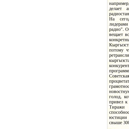
например,
делает 
радиостан
На сего
лидерами
радио". О
вещает вс
конкретн
Кыргызст
потому ч
ретранс
кыргызст
конкурен
програм
Советск
процвет
грамотно
новостн
голод, к
привел к
Тиражи 
способнос
юстиции 
свыше 30
Насыще