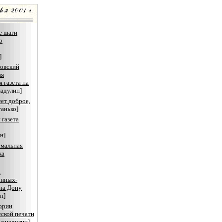
е шаги
о
]
овский
ая
 газета на
адулин]
ет доброе,
танько]
 газета
н]
емальная
ка
а
онных-
на Дону
н]
ории
ской печати
Ахмадулин]