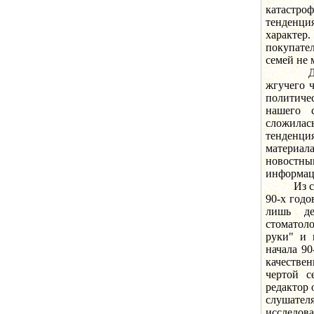
катастро
тенденци
характер
покупате
семей не 
Другая 
жгучего ч
политиче
нашего 
сложилась
тенденци
материал
новостн
информац
Из сотен
90-х год
лишь де
стоматол
руки" и 
начала 90
качестве
чертой с
редактор 
слушате
исследова