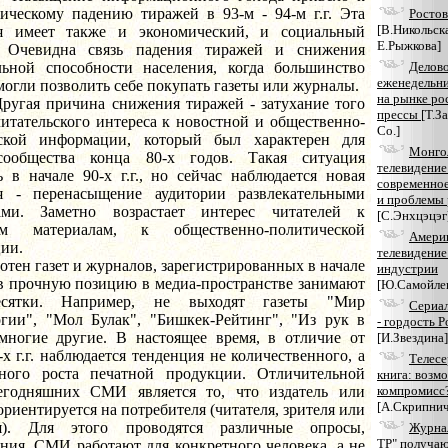
фическому падению тиражей в 93-м - 94-м г.г. Эта
Ростов
[В.Никольск
я имеет также и экономический, и социальный
Е.Рыжкова]
. Очевидна связь падения тиражей и снижения
льной способности населения, когда большинство
Делов
еженедельни
могли позволить себе покупать газеты или журналы.
на рынке ро
причина снижения тиражей - затухание того
прессы
[Т.З
итательского интереса к новостной и общественно-
Co.]
ской информации, который был характерен для
Монго
сообщества конца 80-х годов. Такая ситуация
телевидение
 в начале 90-х г.г., но сейчас наблюдается новая
современное
я - перенасыщение аудитории развлекательными
и проблемы 
ами. Заметно возрастает интерес читателей к
[С.Энхцэцэг
ым материалам, к общественно-политической
Амери
ии.
телевидение
 газет и журналов, зарегистрированных в начале
индустрии
ов прочную позицию в медиа-пространстве занимают
[Ю.Самойле
сятки. Например, не выходят газеты "Мир
Сериал
огии", "Мол Булак", "Бишкек-Рейтинг", "Из рук в
- гордость Р
многие другие. В настоящее время, в отличие от
[И.Звездина]
-х г.г. наблюдается тенденция не количественного, а
Телесе
нного роста печатной продукции. Отличительной
книга: возм
егодняшних СМИ является то, что издатель или
компромисс
[А.Скрипнич
ориентируется на потребителя (читателя, зрителя или
ля). Для этого проводятся различные опросы,
Журна
ТР" получаю
ния. СМИ работают для конкретного человека, а не