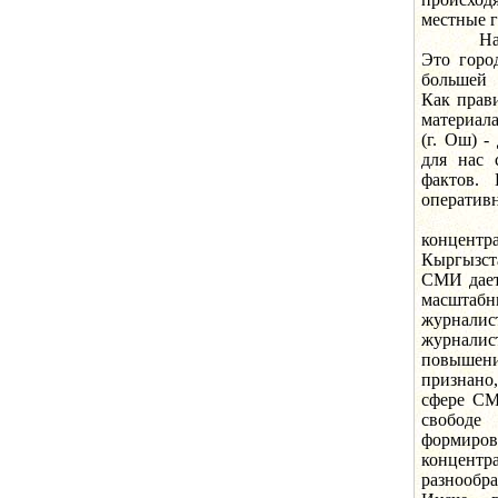
местные г
Наприме
Это горо
большей 
Как прав
материал
(г. Ош) -
для нас 
фактов.
оператив
Сейчас
концентр
Кыргызста
СМИ дает
масштабн
журналис
журналис
повышени
признано
сфере СМ
свободе
формир
концент
разнообр