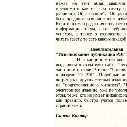
нажав на этот абзац мышкой.
предложить как на всю газету ср
рубрики ("Образование", "Обществ
быть предложена возможность изме
Кстати, взамен редакция получает с
информацию о том, какие рубрик
успехом, а также о количестве л
читать газету, то есть какой-никакой
Необязательная
"Использование публикаций РЭГ"
И в конце я хотел бы сказа
выдающем в создателях сайта "нес
частности о главе "Чтение "Ростов
в разделе "О РЭГ". Подобные ин
встретить в других сетевых издания
на "подготовленного читателя". 
электронное издание, уже по умол
этом, те же, кто не имеет никаких 
как правило, быстро учатся поль
страничками.
Синеок Виктор