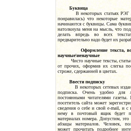
Буквица
В некоторых статьях РЭГ я за
понравилась) что некоторые мате
начинаются с буквицы. Сама букви
натолкнула меня на мысль, что по
делать впредь во всех текста
предварительно надо будет их разра
Оформление текста, в
научные\ненаучные
Чисто научные тексты, статьи 
от прочих, оформив их слегка по
строже, сдержанней в цветах.
Ввести подписку
В некоторых сетевых изданиях
подписка. Очень удобно для 
постоянными читателями газеты. 
посетитель сайта может зарегистрир
сведения о себе и свой e-mail, и 
нему в почтовый ящик будет п
материалах номера. Допустим, это
абзацы материалов. Человек, по
может прочитать подробнее инте