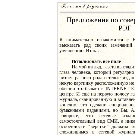
Предложения по сов
РЭГ
Я внимательно ознакомился с 
высказать ряд своих замечани
улучшению. Итак…
Использовать всё поле
На мой взгляд, газета выглядит
глаза человека, который регулярн
читает разного рода сетевые изда
некую картинку расположенную не 
обычно это бывает в INTERNET E
центре. И ещё на первую полосу га
журнала, сканированную и вставле
конечно, это сделано специально
бумажными изданиями, но Вы, Ал
говорите, что сетевые изда
самостоятельный вид СМИ, а никак
особенности "вёрстки" должны тя
сложившимся в сетевой журнали