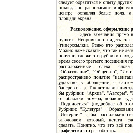
следует обратиться к опыту других
никогда не располагают информа
центре, оставляя белые поля, а
площади экрана.
Расположение, оформление 
Здесь замечания прямо выте
пункта. Непривычно видеть так
(гиперссылки). Редко кто распола
Можно даже сказать, что так не дела
понятно, где же эти рубрики находя
время своего третьего посещения 
расположенные слева слова 
"Образование", "Общество", "Исто
распространено понятие "навигац
удобство в обращении с сайтом
банеров и т. д. Так вот навигация з
бы рубрики: "Архив", "Авторы", "
от обложки номера, добавив туд
"Подписаться" (подробнее об это
Рубрики: "Культура", "Образовани
"Интернет" я бы расположил све
заголовком, который, кстати, с
сделать. Понятно, что это всё по
графически это разработать.