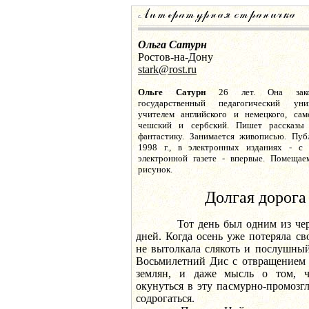
Ольга Сатурн
Ростов-на-Дону
stark@rost.ru
Ольге Сатурн
26 лет. Она закон
государственный педагогический уни
учителем английского и немецкого, сам
чешский и сербский. Пишет рассказы
фантастику. Занимается живописью. Пуб
1998 г., в электронных изданиях - с 
электронной газете - впервые. Помещае
рисунок.
Долгая дорога
Тот день был одним из черед
дней. Когда осень уже потеряла св
не вытолкала слякоть и послушны
Восьмилетний Дис с отвращением 
землян, и даже мысль о том, ч
окунуться в эту пасмурно-промозгл
содрогаться.