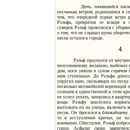
День, начавшийся пасмурн
песчаным ветром, родившимся в се
тем, что очередной порыв ветра 
Рэльфа, превратив ее вскоре в 
сумерек Рэльф провозился с уборко
о том, что не слышал шума уборочн
песок остался в городе.
4
Рэльф проснулся от внутренне
неосознанному желанию, выбежал н
дом, ноги увязли в сухом горячем
ним ступеньках. До Рэльфа донес
упругих шин, скользящих по песку. 
несколько автомобилей вереницей 
солнцем к единственной в этом краю
не успел уехать, заперлись в кварти
вещи. Рэльфу захотелось ворва
вытолкать их на улицы, включить 
песок. Он бросился к ближайшему д
то в исcтуплении кричал, но на
внимание. Обессилев, Рэльф побрел 
город. Асфальт скоро закончилс