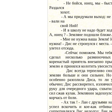
- Не бойся, ниец, мы - быстро.
Раздался
хохот.
- А мы придумали выход: не хоч
- вали на
свой Ний!
- И в школу не надо будет ходит
А, ниец ? - Земляне подошли ближе.
- Мне не нужна ваша Земля! И в
нужна! - Дис не стронулся с места. 
улетел отсюда.
-Сейчас поможем. Мы тебя в к
сделал несколько разминочны
коренастый приятель внезапно пры
землю и принялся колотить увесист
Дис всегда терпеливо сносил 
землян больше и они сильнее. Но
особенно разозлила Диса, то ли 
обычно; Дис рассвирепел, изловчилс
руку для очередного удара, схвати
сил сжав кулак. Землянин задохнулс
корчась от боли.
- Ах так ! - Лан с друзьями наб
успел вскочить и кое-как отбива
сопротивлялся Дис недолго: Лан р