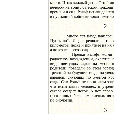
место. И так каждый день. С той л
вечером на войну с песком приходит
времени и сил. Рэльф ненавидел это
в пустынной войне виноват именно
2
Много лет назад началось "В
Пустыню". Люди решили, что 
километры песка и приятнее на их м
а полезнее всего - сад.
Предки Рэльфа могли бы д
радостном возбуждении, охвативше
виде цветущих садов на месте п
родители поведали об этом гораз
тревогой за будущее, глядя на ув
варанов, снующих по желтой кр
сады. Сам Рэльф не по книгам знае
что испытывает человек, в утрен
сахара оседает песок. А вот слово
него лишь с большим зеленым пят
по биологии.
3