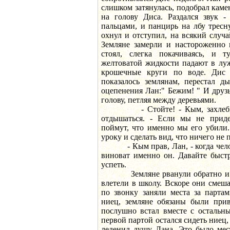
слишком затянулась, подобрал камен
на голову Диса. Раздался звук -
пальцами, и панцирь на лбу тресн
охнул и отступил, на всякий случ
Земляне замерли и настороженно 
стоял, слегка покачиваясь, и т
желтоватой жидкости падают в луж
крошечные круги по воде. Дис 
показалось землянам, перестал 
оцепенения Лан:" Бежим! " И друз
голову, петляя между деревьями.
- Стойте! - Кым, захлебывая
отдышаться. - Если мы не приде
поймут, что именно мы его убили
уроку и сделать вид, что ничего не
- Кым прав, Лан, - когда челове
виноват именно он. Давайте быст
успеть.
Земляне рванули обратно и за
влетели в школу. Вскоре они смеш
по звонку заняли места за партам
ниец, земляне обязаны были прив
послушно встал вместе с остальн
первой партой остался сидеть ниец,
леденил душу Лана. Это было мес