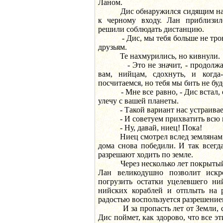
Ланом.
Дис обнаружился сидящим на ст
к черному входу. Лан приблизил
решили соблюдать дистанцию.
- Дис, мы тебя больше не тронем
друзьям.
Те нахмурились, но кивнули.
- Это не значит, - продолжал 
вам, нийцам, сдохнуть, и когд
посчитаемся, но тебя мы бить не буд
- Мне все равно, - Дис встал, от
улечу с вашей планеты.
- Такой вариант нас устраивает,
- И советуем прихватить всю в
- Ну, давай, ниец! Пока!
Ниец смотрел вслед землянам и д
дома снова победили. И так всегд
разрешают ходить по земле.
Через несколько лет покрытый
Лан великодушно позволит иск
погрузить остатки уцелевшего ни
нийских кораблей и отплыть на 
радостью воспользуется разрешение
И за пропасть лет от Земли, ст
Дис поймет, как здорово, что все э