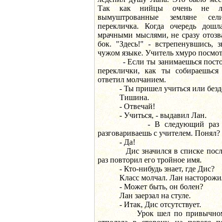
Так как нийцы очень не лю
вымуштрованные земляне сел
перекличка. Когда очередь дошл
мрачными мыслями, не сразу отозв
бок. "Здесь!" - встрепенувшись,
чужом языке. Учитель хмуро посмот
- Если ты занимаешься постор
переклички, как ты собираешься
ответил молчанием.
- Ты пришел учиться или безде
Тишина.
- Отвечай!
- Учиться, - выдавил Лан.
- В следующий раз ты до
разговариваешь с учителем. Понял?
- Да!
Дис значился в списке послед
раз повторил его тройное имя.
- Кто-нибудь знает, где Дис?
Класс молчал. Лан насторожил
- Может быть, он болен?
Лан заерзал на стуле.
- Итак, Дис отсутствует.
Урок шел по привычному сц