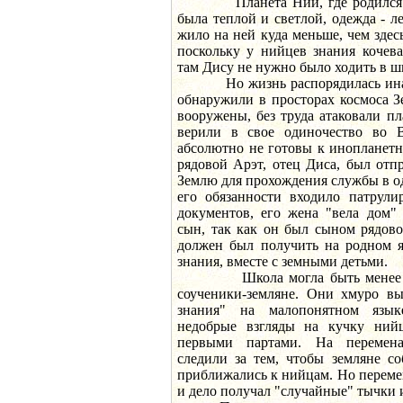
Планета Ний, где родился и 
была теплой и светлой, одежда - л
жило на ней куда меньше, чем здесь
поскольку у нийцев знания кочева
там Дису не нужно было ходить в ш
Но жизнь распорядилась иначе
обнаружили в просторах космоса З
вооружены, без труда атаковали пл
верили в свое одиночество во В
абсолютно не готовы к инопланет
рядовой Арэт, отец Диса, был отп
Землю для прохождения службы в о
его обязанности входило патрули
документов, его жена "вела дом"
сын, так как он был сыном рядово
должен был получить на родном 
знания, вместе с земными детьми.
Школа могла быть менее нен
соученики-земляне. Они хмуро в
знания" на малопонятном язык
недобрые взгляды на кучку нийц
первыми партами. На перемена
следили за тем, чтобы земляне с
приближались к нийцам. Но перемен
и дело получал "случайные" тычки 