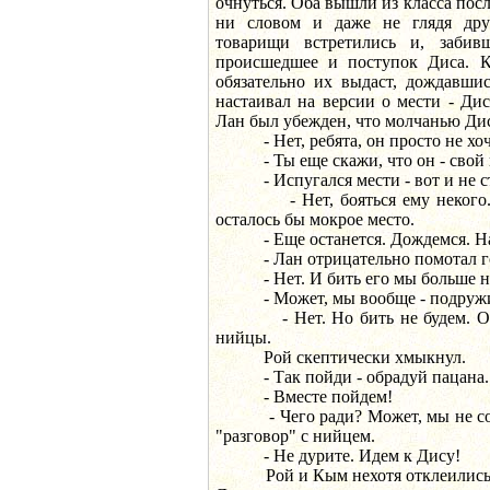
очнуться. Оба вышли из класса по
ни словом и даже не глядя дру
товарищи встретились и, забив
происшедшее и поступок Диса. К
обязательно их выдаст, дождавши
настаивал на версии о мести - Дис
Лан был убежден, что молчанью Дис
- Нет, ребята, он просто не хоче
- Ты еще скажи, что он - свой 
- Испугался мести - вот и не с
- Нет, бояться ему некого. С
осталось бы мокрое место.
- Еще останется. Дождемся. Над
- Лан отрицательно помотал г
- Нет. И бить его мы больше не
- Может, мы вообще - подружим
- Нет. Но бить не будем. Он н
нийцы.
Рой скептически хмыкнул.
- Так пойди - обрадуй пацана.
- Вместе пойдем!
- Чего ради? Может, мы не соб
"разговор" с нийцем.
- Не дурите. Идем к Дису!
Рой и Кым нехотя отклеились от