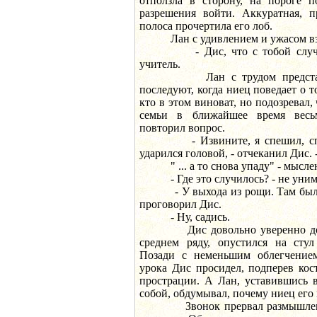
отползла в сторону, на пороге 
разрешения войти. Аккуратная, п
полоса прочертила его лоб.
Лан с удивлением и ужасом взи
- Дис, что с тобой случилос
учитель.
Лан с трудом представлял
последуют, когда ниец поведает о т
кто в этом виноват, но подозревал,
семьи в ближайшее время весь
повторил вопрос.
- Извините, я спешил, спотк
ударился головой, - отчеканил Дис.
" ... а то снова упаду" - мыслен
- Где это случилось? - не унима
- У выхода из рощи. Там был бо
проговорил Дис.
- Ну, садись.
Дис довольно уверенно добра
среднем ряду, опустился на стул
Позади с неменьшим облегчением
урока Дис просидел, подперев ко
прострации. А Лан, уставившись 
собой, обдумывал, почему ниец его 
Звонок прервал размышления 