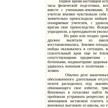
Первое время настоящим испыт
часы физической подготовки, ко
вместе с учениками-землянами. 
учителя земляне чувствовали себя
значительно превосходили нийцев 
поощряемые учителем, с удоволь
врагам свое превосходство. Вскор
упразднили, а преподавателя уволи
Но рано или поздно уроки за
дружно вылетали из школы
восстанавливалась. Земляне попада
нийцы оказывались в ситуации, к
спасительный кров еще не близк
сопутствующими предметами - 
ботинками, индикаторами здоровья 
удавалось военным и политикам - 
хозяин.
Обычно дело заканчивалось 
обеспокоенного длительным отсут
нехотя расходились под аккомпа
обнимающего свое избитое, тряс
Виновных в потасовке найти б
пробовали устраивать репрессии: 
зачинщиков заставляли платить 
виновных выгоняли из школы, но э