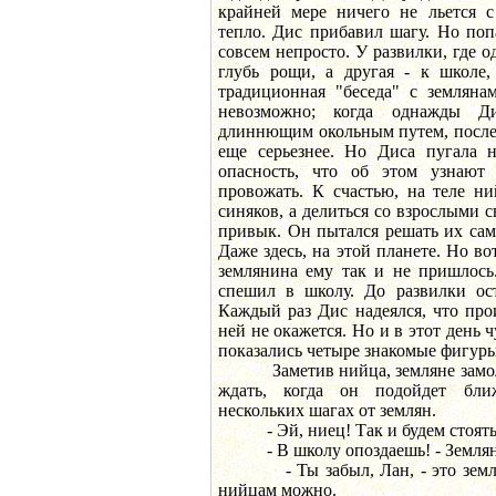
крайней мере ничего не льется с
тепло. Дис прибавил шагу. Но по
совсем непросто. У развилки, где о
глубь рощи, а другая - к школе,
традиционная "беседа" с земляна
невозможно; когда однажды Д
длиннющим окольным путем, после
еще серьезнее. Но Диса пугала н
опасность, что об этом узнают
провожать. К счастью, на теле н
синяков, а делиться со взрослыми
привык. Он пытался решать их сам.
Даже здесь, на этой планете. Но во
землянина ему так и не пришлось
спешил в школу. До развилки ост
Каждый раз Дис надеялся, что про
ней не окажется. Но и в этот день ч
показались четыре знакомые фигуры
Заметив нийца, земляне замолч
ждать, когда он подойдет бли
нескольких шагах от землян.
- Эй, ниец! Так и будем стоять
- В школу опоздаешь! - Земляне
- Ты забыл, Лан, - это земляна
нийцам можно.