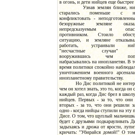
в огонь, и дети нийцев еще быстрее
Узнав землян ближе, н
старались поменьше с н
конфликтовать - неподготовленн
безоружные земляне оказал
непредсказуемым и опас
противником. Стоило обост
ситуацию, и земляне отказыва
работать, устраивали ний
"несчастные случаи" и
вооружившись чем попа
набрасывались на инопланетян. В т
время политики спокойно наблюдал
уничтожением военного арсена
инопланетному правительству.
Но Дис политикой не интересо
чем он хотел знать, это то, когда о
каждый раз, когда Дис брел в школу
нийцев. Первых - за то, что они
вторых - за то, что они решили з
одно - когда нийцы ступили на эту 
Дисе. О том, что щуплый мальчишк
будет с друзьями подкарауливать Ди
задыхаясь и дрожа от ярости, луп
кричать: "Убирайся домой!" О том