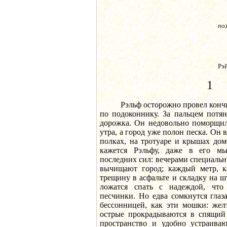
по
Рэ
1
Рэльф осторожно провел кончико
по подоконнику. За пальцем потян
дорожка. Он недовольно поморщилс
утра, а город уже полон песка. Он 
полках, на тротуаре и крышах дом
кажется Рэльфу, даже в его м
последних сил: вечерами специал
вычищают город; каждый метр, к
трещину в асфальте и складку на шт
ложатся спать с надеждой, что
песчинки. Но едва сомкнутся глаз
бессонницей, как эти мошки: желт
острые прокрадываются в спящий
пространство и удобно устраиваю