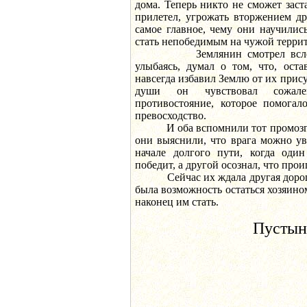
дома. Теперь никто не сможет заста
прилетел, угрожать вторжением др
самое главное, чему они научилис
стать непобедимым на чужой терри
Землянин смотрел вслед у
улыбаясь, думал о том, что, ост
навсегда избавил Землю от их прису
души он чувствовал сожален
противостояние, которое помогал
превосходство.
И оба вспомнили тот промозглы
они выяснили, что врага можно ув
начале долгого пути, когда оди
победит, а другой осознал, что прои
Сейчас их ждала другая дорога,
была возможность остаться хозяином
наконец им стать.
Пустын