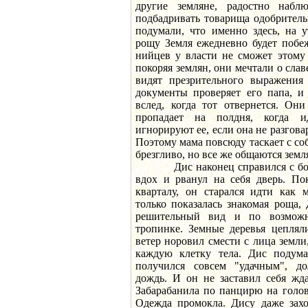
другие земляне, радостно наб
подбадривать товарища одобрител
подумали, что именно здесь, на 
рощу Земля ежедневно будет побе
нийцев у власти не сможет этому 
покоряя землян, они мечтали о сла
видят презрительного выражения
документы проверяет его папа, и
вслед, когда тот отвернется. Он
пропадает на полдня, когда и
игнорируют ее, если она не разгова
Поэтому мама повсюду таскает с соб
брезгливо, но все же общаются земл
Дис наконец справился с боти
вдох и рванул на себя дверь. П
кварталу, он старался идти как 
только показалась знакомая роща,
решительный вид и по возможн
тропинке. Земные деревья цеплял
ветер норовил смести с лица земли,
каждую клетку тела. Дис подума
получился совсем "удачным", до
дождь. И он не заставил себя жда
Забарабанила по панцирю на голов
Одежда промокла. Дису даже захо