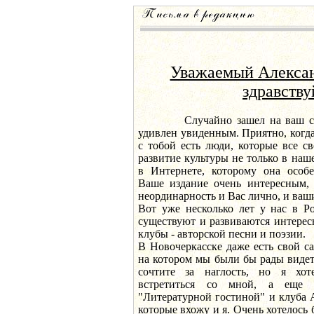
Уважаемый Алексан
здравству
Случайно зашел на ваш сайт-
удивлен увиденным. Приятно, когда
с тобой есть люди, которые все с
развитие культуры не только в на
в Интернете, которому она особ
Ваше издание очень интересным, ч
неординарность и Вас лично, и ваш
Вот уже несколько лет у нас в Р
существуют и развиваются интере
клубы - авторской песни и поэзии.
В Новочеркасске даже есть свой с
на котором мы были бы рады видеть
сочтите за наглость, но я хо
встретиться со мной, а еще 
"Литературной гостиной" и клуба 
которые вхожу и я. Очень хотелос