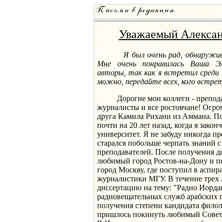
Уважаемый Алексан
Я был очень рад, обнаружив
Мне очень понравилась Ваша Э
авторы, так как я встретил среди 
можно, передайте всех, кого встре
Дорогие мои коллеги - преподав
журналисты и все ростовчане! Огро
друга Камила Рихани из Аммана. По
почти на 20 лет назад, когда я зако
университет. Я не забуду никогда п
старался побольше черпать знаний
преподавателей. После получения д
любимый город Ростов-на-Дону и п
город Москву, где поступил в аспир
журналистики МГУ. В течение трех 
диссертацию на тему: "Радио Иорда
радиовещательных служб арабских г
получения степени кандидата филол
пришлось покинуть любимый Совет