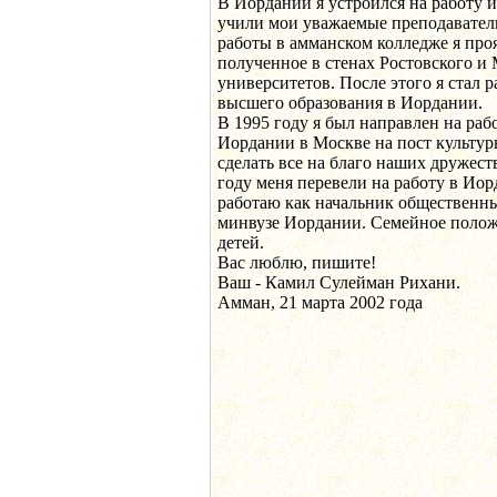
В Иордании я устроился на работу и
учили мои уважаемые преподаватели
работы в амманском колледже я про
полученное в стенах Ростовского и
университетов. После этого я стал 
высшего образования в Иордании.
В 1995 году я был направлен на раб
Иордании в Москве на пост культурн
сделать все на благо наших дружест
году меня перевели на работу в Иорд
работаю как начальник общественны
минвузе Иордании. Семейное полож
детей.
Вас люблю, пишите!
Ваш - Камил Сулейман Рихани.
Амман, 21 марта 2002 года