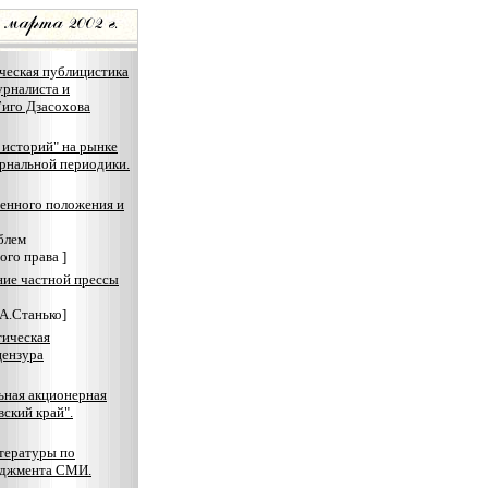
ческая публицистика
урналиста и
Гиго Дзасохова
 историй" на рынке
рнальной периодики.
енного положения и
блем
го права ]
ие частной прессы
 А.Станько]
ическая
цензура
ьная акционерная
вский край".
тературы по
еджмента СМИ.