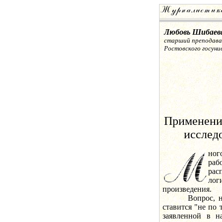
Любовь Шибаев
старший преподава
Ростовского госун
Применение
исслед
ног
раб
рас
лог
произведения.
Вопрос, на кот
ставится "не по 
заявленной в на