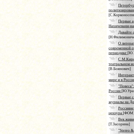
Петербур
политизирован
[С.Корконосен
Первые а
Нахичевани-н
Давайте 
[Н.Филимониче
О литера
современной о
периодике
[Ю.
С.М.Киро
театральном и
[В.Боянович]
Интеракт
мире и в Росс
"Повеса":
России
[Ю.Ура
Первые с
журналы на Д
Россияне
цензура
[ФОМ
Век живи 
[Т.Засорина]
"Stereo &