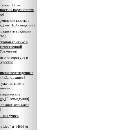
гское ТВ: от
ности к партийности
ко]
рмянские газеты в
а-Дону
[Е.Ахмадулин]
создавать традиции
ва]
турной критике в
течественной
Уракчеева]
в о литературе и
скусстве
ивное телевидение в
ии
[Р.Спорышев]
 уже пять лет в
кчеева]
атирические
ону
[Е.Ахмадулин]
 помнят, что такое
]
- век учись
 video" и "Hi-Fi &