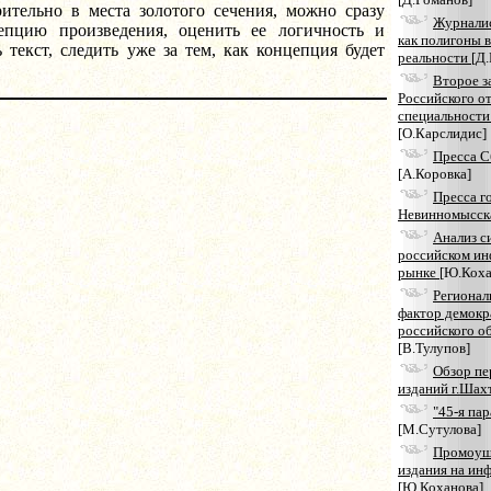
рительно в места золотого сечения, можно сразу
Журналис
цепцию произведения, оценить ее логичность и
как полигоны 
ь текст, следить уже за тем, как концепция будет
реальности
[Д
Второе з
Российского о
специальности
[О.Карслидис]
Пресса С
[А.Коровка]
Пресса г
Невинномысс
Анализ с
российском и
рынке
[Ю.Коха
Региона
фактор демокр
российского о
[В.Тулупов]
Обзор пе
изданий г.Ша
"45-я пар
[М.Сутулова]
Промоуш
издания на ин
[Ю.Коханова]