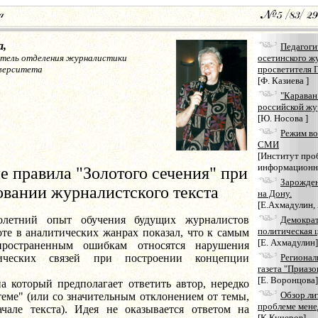
а,
Педагоги
тель отделения журналистики
осетинского ж
иверситета
просветителя 
[Ф. Казиева ]
"Караван
российской жу
[Ю. Носова ]
Режим во
СМИ
[Институт про
информационно
 правила "Золотого сечения" при
Зарожден
овании журналистского текста
на Дону.
[Е.Ахмадулин,
олетний опыт обучения будущих журналистов
Демократ
политическая 
оте в аналитических жанрах показал, что к самым
[Е. Ахмадулин]
пространенным ошибкам относятся нарушения
ических связей при построении концепции
Регионал
газета "Приазо
[Е. Воронцова]
орый предполагает ответить автор, нередко
Обзор ли
теме" (или со значительным отклонением от темы,
проблеме мен
чале текста). Идея не оказывается ответом на
[К.Кучеров]