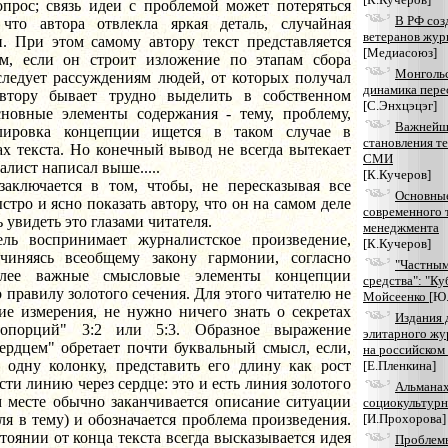
прос; связь идеи с проблемой может потеряться
В РФ соз
 что автора отвлекла яркая деталь, случайная
ветеранов жур
п. При этом самому автору текст представляется
[Медиасоюз]
м, если он строит изложение по этапам сбора
Монгольс
следует рассуждениям людей, от которых получал
динамика пере
тору бывает трудно выделить в собственном
[С.Энхцэцэг]
новные элементы содержания - тему, проблему,
Важнейш
лировка концепции ищется в таком случае в
становления т
ах текста. Но конечный вывод не всегда вытекает
СМИ
алист написал выше.....
[К.Кучеров]
ается в том, чтобы, не пересказывая все
Основны
стро и ясно показать автору, что он на самом деле
современного 
ь увидеть это глазами читателя.
менеджмента
принимает журналистское произведение,
[К.Кучеров]
чиняясь всеобщему закону гармонии, согласно
"Частным
олее важные смысловые элементы концепции
средства": "Ку
 правилу золотого сечения. Для этого читателю не
Мойсеенко
[Ю
ие измерения, не нужно ничего знать о секретах
Издания 
ропорций" 3:2 или 5:3. Образное выражение
элитарного жу
ердцем" обретает почти буквальный смысл, если,
на российско
 одну колонку, представить его длину как рост
[Е.Пленкина]
сти линию через сердце: это и есть линия золотого
Альманах
м месте обычно заканчивается описание ситуации
социокультурн
ля в тему) и обозначается проблема произведения.
[И.Прохорова]
тоянии от конца текста всегда высказывается идея
Проблемы