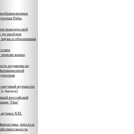
 необыкновенные
курочки Рябы
ем практической
- до проблем
 науки и образования
стское
: поиски жанра
ость редакции по
формационной
удитории
 научный журнал по
[А.Акопов]
нный российский
нщин "Она"
 журнал XXL
фантастика, пресса и
ействительность