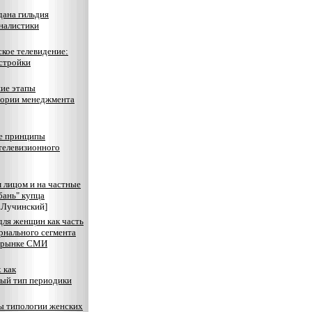
дана гильдия
налистики
кое телевидение:
стройки
ие этапы
еории менеджмента
е принципы
телевизионного
 лицом и на частные
бань" купца
.Лучинский]
для женщин как часть
рнального сегмента
м рынке СМИ
 как
ый тип периодики
 типологии женских