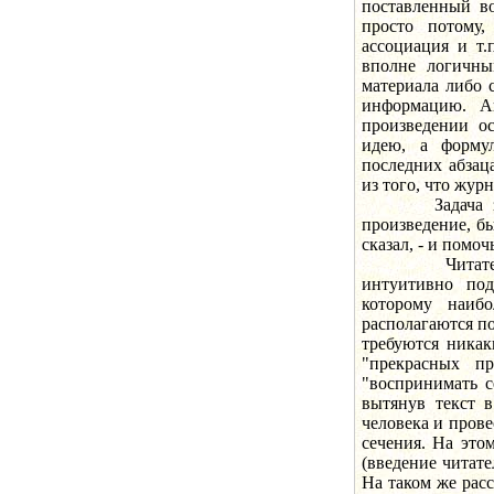
поставленный во
просто потому,
ассоциация и т.
вполне логичны
материала либо 
информацию. Ав
произведении ос
идею, а форму
последних абзац
из того, что журн
Задача заключ
произведение, бы
сказал, - и помоч
Читатель вос
интуитивно под
которому наиб
располагаются по
требуются никак
"прекрасных п
"воспринимать с
вытянув текст в
человека и прове
сечения. На это
(введение читате
На таком же расс