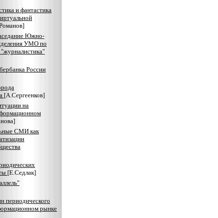
тика и фантастика
виртуальной
.Романов]
аседание Южно-
тделения УМО по
 "журналистика"
бербанка России
орода
ка
[А.Сергеенков]
итуации на
нформационном
нова]
льные СМИ как
атизации
бщества
риодических
хты
[Е.Седлак]
аллель"
н периодического
формационном рынке