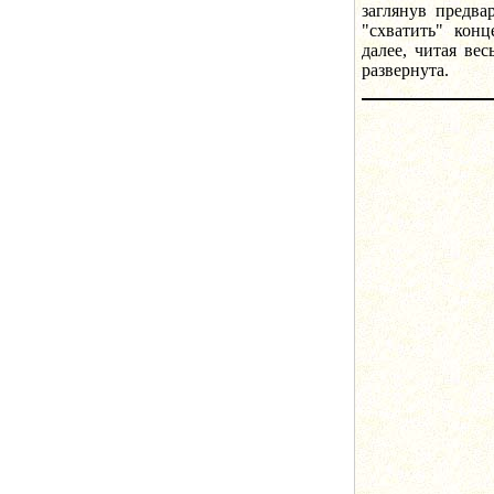
заглянув предва
"схватить" кон
далее, читая вес
развернута.