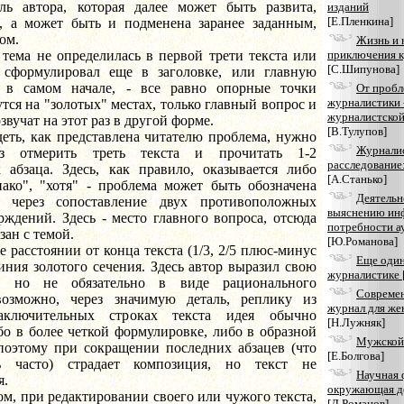
ль автора, которая далее может быть развита,
изданий
[Е.Пленкина]
, а может быть и подменена заранее заданным,
ом.
Жизнь и
 не определилась в первой трети текста или
приключения 
[С.Шипунова]
 сформулировал еще в заголовке, или главную
 в самом начале, - все равно опорные точки
От пробл
журналистики 
ся на "золотых" местах, только главный вопрос и
журналистской
звучат на этот раз в другой форме.
[В.Тулупов]
 как представлена читателю проблема, нужно
Журнали
з отмерить треть текста и прочитать 1-2
расследование
абзаца. Здесь, как правило, оказывается либо
[А.Станько]
нако", "хотя" - проблема может быть обозначена
Деятельн
, через сопоставление двух противоположных
выяснению ин
рждений. Здесь - место главного вопроса, отсюда
потребности а
зан с темой.
[Ю.Романова]
стоянии от конца текста (1/3, 2/5 плюс-минус
Еще один
линия золотого сечения. Здесь автор выразил свою
журналистике
, но не обязательно в виде рационального
Совреме
возможно, через значимую деталь, реплику из
журнал для же
заключительных строках текста идея обычно
[Н.Лужняк]
бо в более четкой формулировке, либо в образной
Мужской
оэтому при сокращении последних абзацев (что
[Е.Болгова]
ь часто) страдает композиция, но текст не
Научная 
я.
окружающая д
при редактировании своего или чужого текста,
[Д.Романов]