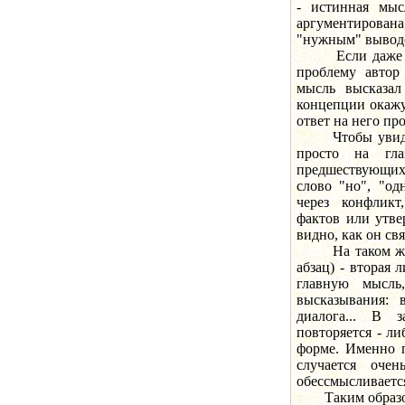
- истинная мыс
аргументирована
"нужным" вывод
Если даже тема
проблему автор
мысль высказал
концепции окажут
ответ на него про
Чтобы увидеть,
просто на гла
предшествующих 
слово "но", "од
через конфликт
фактов или утве
видно, как он свя
На таком же рас
абзац) - вторая 
главную мысль
высказывания: 
диалога... В 
повторяется - ли
форме. Именно п
случается очен
обессмысливаетс
Таким образом, 