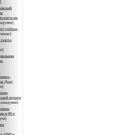
]
овский
ая
 газета на
адулин]
ет доброе,
танько]
 газета
н]
емальная
ка
а
онных-
на Дону
н]
ории
ской печати
Ахмадулин]
евные
ши в 90-е
уля]
кое
 в 1990-е