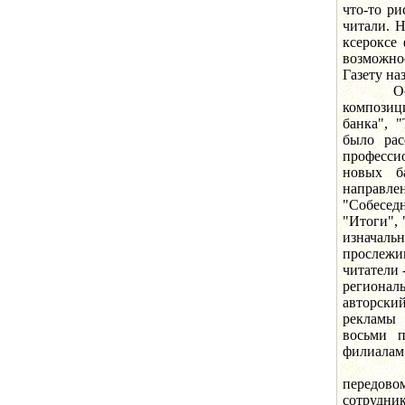
что-то ри
читали. Н
ксероксе 
возможно
Газету на
Основны
компози
банка", 
было рас
професси
новых б
направл
"Собесе
"Итоги", 
изначал
прослежи
читатели 
региона
авторски
рекламы 
восьми п
филиалам
Доволь
передов
сотрудни