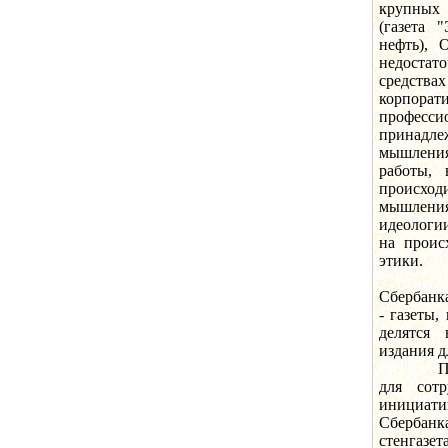
крупных 
(газета 
нефть), 
недостат
средства
корпорат
профес
принадле
мышления 
работы, 
происхо
мышления
идеологи
на проис
этики.
Основн
Сбербанк
- газеты,
делятся
издания д
Первыми
для сот
инициати
Сбербан
стенгазет