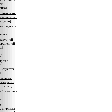
ти
енко]
е армянские
хичевани-на-
адулин]
е создавать
ичева]
ратурной
овременной
ной
а]
иров о
и
 искусстве
]
активное
в мире и в
порышев]
а": уже пять
а]
е
ие журналы