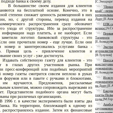
 подходе банка к своему делу.
[С.Энхцэцэг
шинстве своем издания для клиентов
"Приаз
раняются на бесплатной основе. Конечно, это в
край" - перв
нной степени снижает ценность размещенной в них
региональная
Дону
[Е.Ахм
ии, но, с другой стороны, перевод издания на
оммерческого распространения сразу обозначит
ЕПК се
его ухода от структуры. Ибо за распространение
вечное
[А.С
 информации надо платить, а не наоборот. Если
Первая
 заметили логотип банковской структуры - это
Таганрога
[Е.Ахмадули
Если они прочитали номер - еще лучше. Если они
и номер и заинтересовались услугами банка -
Экстр
но. Прямая цель - привлечение клиентов и
журналисти
[В.Тулупов]
вание своих услуг - уже достигнута.
ь собственную газету для клиентов - это
Пресс
конституци
ет в глазах других участников рынка. При
демократов 
ии пресс-конференций или подобных мероприятий
[Е.Ахмадули
й номер газеты смотрится совсем неплохо в руках
Из ист
ов форумов или в пакете с ручками и блокнотами,
демократиче
 им вручаются. Предложения, рассылаемые
на Дону
[Е.
льным клиентам, можно сопровождать вырезками из
Ежедн
зет. Представители подобного органа могут быть
газеты Поль
ованы при различных организациях.
годы
[М.Гер
г. в качестве эксперимента были взяты два
Арабс
банка. На территории, близлежащей к одному из
спутниковое
, распространялось издание. Затем их финансовые
телевидение