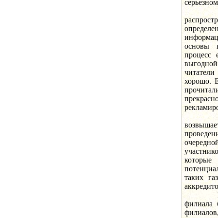
серьезном
В боль
распрост
определе
информац
основы к
процесс 
выгодной
читатели
хорошо. 
прочитал
прекрас
рекламиро
Издават
возвыша
проведен
очередно
участник
которые
потенциа
таких га
аккредит
В 1996 
филиала 
филиалов