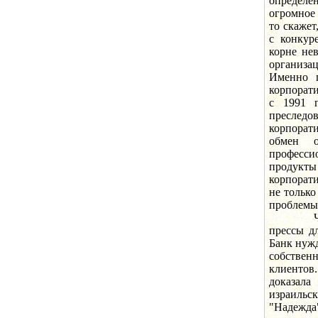
определе
огромное 
то скажет
с конкур
корне не
организац
Именно п
корпорати
с 1991 п
преследо
корпорат
обмен о
професси
продукты
корпорати
не только
проблемы
Что ста
прессы д
Банк нужд
собствен
клиентов
доказал
израильс
"Надежда