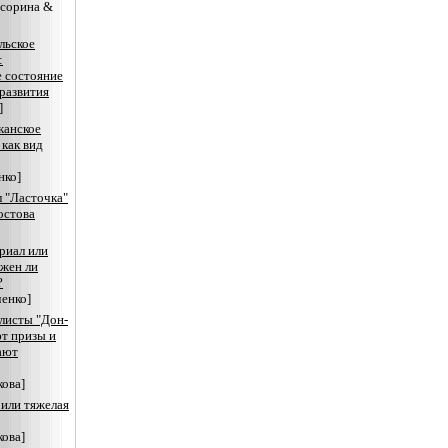
асорина &
льское
:
 состояние
развития
]
канское
 как вид
нко]
 "Ласточка"
остова
риал или
ожен ли
?
енко]
листы "Дон-
т призы и
ают
ова]
или тяжелая
ова]