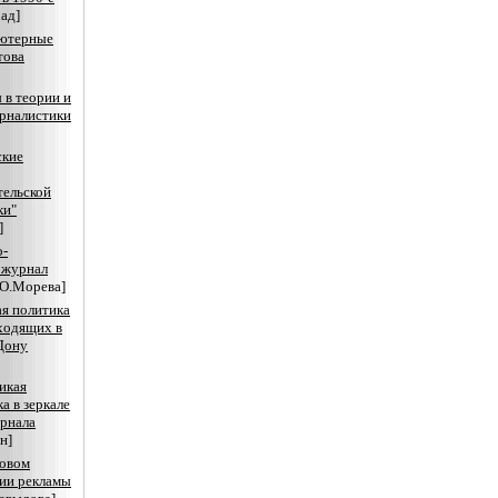
ад]
ютерные
това
в теории и
рналистики
ские
тельской
ки"
]
о-
 журнал
[О.Морева]
я политика
ходящих в
Дону
икая
а в зеркале
рнала
н]
вовом
ии рекламы