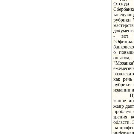
Отсюда 
Сбербан
заведую
рубрики 
мастерст
документа
- вот 
"Официа
банковско
о повыше
опытом,
"Мозаик
ежемеся
развлекат
как речь
рубрики 
издании и
Преобла
жанре ин
жанр дает
проблем 
зрения к
области. 
на профес
информац