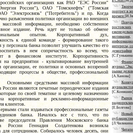
в СМИ
[М.Д
российских организациях как РАО "ЕЭС России"
Творч
"Энергия России"), ОАО "Томскнефть" ("Томская
портрет в зе
ОАО "Электросвязь" ("Потребитель") и пр. Когда
времен
[И.З
очно разъяснения политики организации во внешних
Покуп
х массовой информации, необходимо собственное
ростовских
ивное издание. Речь идет не только об обмене
еженедельни
сиональным опытом. Корпоративный дух,
мотивация,
жность к единой команде - формирование такого
информаци
у персонала банка позволит улучшить качество его
интересы, с
воспитать в нем сопричастность ко всему, что
демография
[С.Гунькина
дит в финансовом институте. Корпоративность
 на предприятии - культивирование внутренней
Франц
и организации, ее политики и основных воззрений
журнал "Экс
рынке делов
ходящие процессы в обществе, профессиональной
[А.Ханова]
Конку
ыми средствами массовой информации
журналисто
а России являются печатные периодические издания
[С.Коняшин
 которые по своей тематике и целевому назначению
Рынок
 на корпоративные и рекламно-информационные
радиореклам
ля клиентов.
[Е.Болгова]
 стали издаваться профессиональные газеты
Новый
рудников банка. Началось все с того, что по
публицисти
ве председателя Правления Московского банка
[Л.Чиликина
ка России Геннадия Солдатенкова возникла
Читате
а для сотрудников. Собиралось человек десять, они