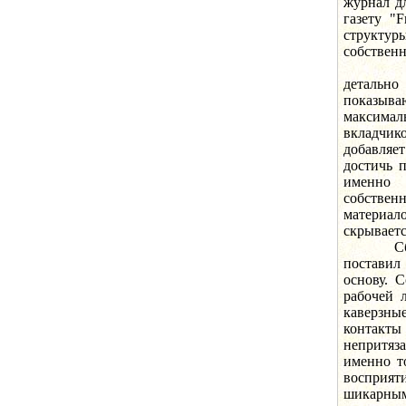
журнал д
газету "F
структур
собствен
Просты
детальн
показыв
максимал
вкладчик
добавляе
достичь 
именно 
собствен
материало
скрываетс
Сбербан
поставил
основу. 
рабочей 
каверзны
контакты
непритяз
именно т
восприят
шикарным