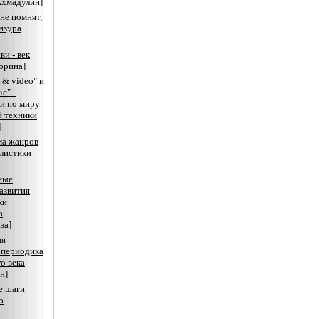
Ахмадулин]
не помнят,
ензура
ви - век
сорина]
o & video" и
ic" -
и по миру
й техники
]
ма жанров
листики
ные
азвития
ки
а
ва]
ая
 периодика
го века
н]
е шаги
о