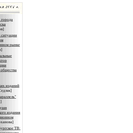
 города
ска
ов]
 ситуации
ом
нном рынке
а]
нальные
ктор
ации
 общества
ких изданий
Седлак]
параллель"
]
ушн
ого издания
ционном
ханова]
ургское ТВ:
рованности