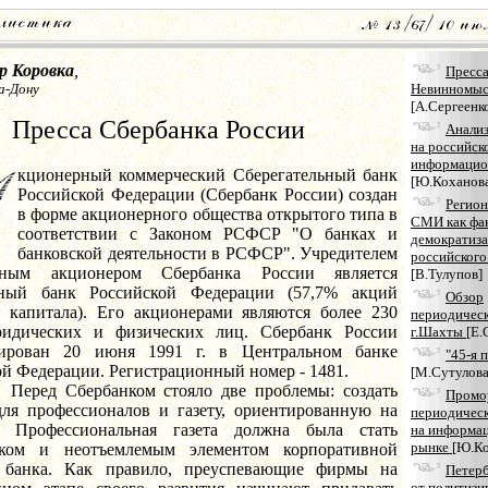
р Коровка
,
Пресса
а-Дону
Невинномыс
[А.Сергеенк
Пресса Сбербанка России
Анализ
на российск
информацио
кционерный коммерческий Сберегательный банк
[Ю.Коханов
Российской Федерации (Сбербанк России) создан
Регио
в форме акционерного общества открытого типа в
СМИ как фа
соответствии с Законом РСФСР "О банках и
демократиз
банковской деятельности в РСФСР". Учредителем
российского
ным акционером Сбербанка России является
[В.Тулупов]
ьный банк Российской Федерации (57,7% акций
Обзор
о капитала). Его акционерами являются более 230
периодичес
идических и физических лиц. Сбербанк России
г.Шахты
[Е.
рирован 20 июня 1991 г. в Центральном банке
"45-я 
й Федерации. Регистрационный номер - 1481.
[М.Сутулова
бербанком стояло две проблемы: создать
Промо
для профессионалов и газету, ориентированную на
периодическ
. Профессиональная газета должна была стать
на информа
рынке
[Ю.Ко
иком и неотъемлемым элементом корпоративной
 банка. Как правило, преуспевающие фирмы на
Петерб
от политизи