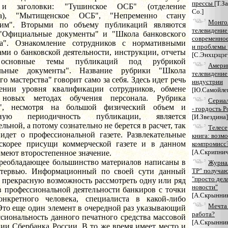
прессы
[Т.З
и заголовки: "Тушинское ОСБ" (отделение
Co.]
ка), "Мытищенское ОСБ", "Непременно стану
Монго
щим". Вторыми по объему публикаций являются
телевидение
"Официальные документы" и "Школа банковского
современное
ва". Ознакомление сотрудников с нормативными
и проблемы 
ми о банковской деятельности, инструкции, отчеты
[С.Энхцэцэг
основные темы публикаций под рубрикой
Амери
льные документы". Название рубрики "Школа
телевидение
го мастерства" говорит само за себя. Здесь идет речь
индустрии
нии уровня квалификации сотрудников, обмене
[Ю.Самойле
 новых методах обучения персонала. Рубрика
Сериал
а", несмотря на большой физический объем и
- гордость Р
чную периодичность публикации, является
[И.Звездина]
ельной, а потому сознательно не берется в расчет, так
Телесе
 идет о профессиональной газете. Развлекательные
книга: возм
скорее присущи коммерческой газете и в данном
компромисс
[А.Скрипнич
меют второстепенное значение.
дающее большинство материалов написаны в
Журна
тервью. Информационный по своей сути данный
ТР" получаю
"просто дел
 прекрасную возможность рассмотреть одну или ряд
новости"
в профессиональной деятельности банкиров с точки
[А.Скрынник
онкретного человека, специалиста в какой-либо
Мечта 
Это еще один элемент в очередной раз указывающий
работа?
сиональность данного печатного средства массовой
[А.Скрынник
ии Сбербанка России. В то же время имеет место и