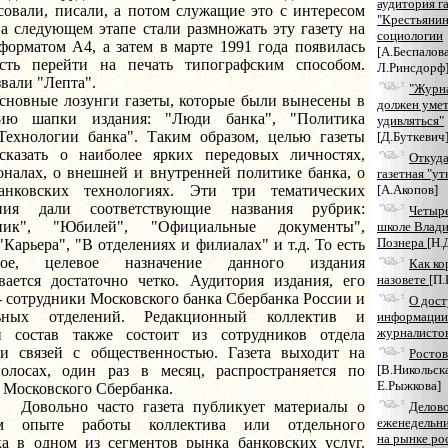
аудитория г
совали, писали, а потом служащие это с интересом
"Крестьянин
а следующем этапе стали размножать эту газету на
социологии
форматом А4, а затем в марте 1991 года появилась
[А.Беспалова
сть перейти на печать типографским способом.
Л.Ринсдорф
звали "Лепта".
"Журн
е лозунги газеты, которые были вынесены в
должен уме
цию шапки издания: "Люди банка", "Политика
удивляться"
"Технологии банка". Таким образом, целью газеты
[Д.Буткевич
сказать о наиболее ярких передовых личностях,
Откуд
оналах, о внешней и внутренней политике банка, о
газетная "ут
анковских технологиях. Эти три тематических
[А.Акопов]
ения дали соответствующие названия рубрик:
Четыре
дник", "Юбилей", "Официальные документы",
школе Влад
Познера
[Н.
"Карьера", "В отделениях и филиалах" и т.д. То есть
ьное, целевое назначение данного издания
Как ко
вается достаточно четко. Аудитория издания, его
назовете
[П.
- сотрудники Московского банка Сбербанка России и
О дост
льных отделений. Редакционный коллектив и
информации
журналисто
й состав также состоит из сотрудников отдела
и связей с общественностью. Газета выходит на
Ростов
олосах, один раз в месяц, распространяется по
[В.Никольск
Е.Рыжкова]
 Московского Сбербанка.
но часто газета публикует материалы о
Делов
еженедельни
ом опыте работы коллектива или отдельного
на рынке ро
ка в одном из сегментов рынка банковских услуг.