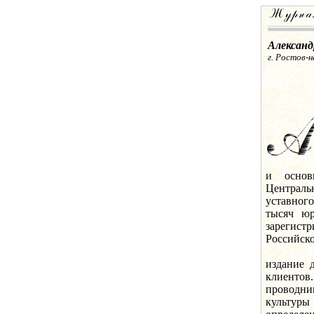
Александ
г. Ростов-н
и основ
Централ
уставног
тысяч юр
зарегист
Российско
Перед С
издание 
клиентов
проводн
культуры