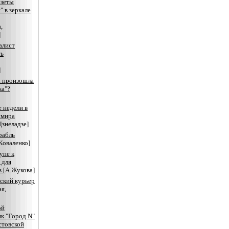
азеты
" в зеркале
,
]
алист
ть
]
а произошла
ка"?
 недели в
имира
Дзнеладзе]
рабль
Коваленко]
упе к
 для
в
[А.Жукова]
ский курьер
ая,
ой
к "Город N"
стовской