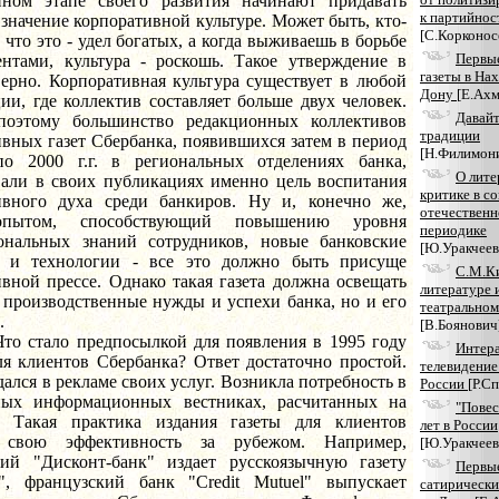
нном этапе своего развития начинают придавать
к партийнос
значение корпоративной культуре. Может быть, кто-
[С.Корконос
, что это - удел богатых, а когда выживаешь в борьбе
Первы
ентами, культура - роскошь. Такое утверждение в
газеты в На
верно. Корпоративная культура существует в любой
Дону
[Е.Ахм
ии, где коллектив составляет больше двух человек.
Давайт
оэтому большинство редакционных коллективов
традиции
вных газет Сбербанка, появившихся затем в период
[Н.Филимон
о 2000 г.г. в региональных отделениях банка,
О лите
вали в своих публикациях именно цель воспитания
критике в с
ивного духа среди банкиров. Ну и, конечно же,
отечествен
пытом, способствующий повышению уровня
периодике
ональных знаний сотрудников, новые банковские
[Ю.Уракчеев
 и технологии - все это должно быть присуще
С.М.К
вной прессе. Однако такая газета должна освещать
литературе 
 производственные нужды и успехи банка, но и его
театральном
.
[В.Боянович
ло предпосылкой для появления в 1995 году
Интер
ля клиентов Сбербанка? Ответ достаточно простой.
телевидение 
ался в рекламе своих услуг. Возникла потребность в
России
[Р.С
ных информационных вестниках, расчитанных на
"Повес
. Такая практика издания газеты для клиентов
лет в России
а свою эффективность за рубежом. Например,
[Ю.Уракчеев
кий "Дисконт-банк" издает русскоязычную газету
Первы
", французский банк "Credit Mutuel" выпускает
сатирическ