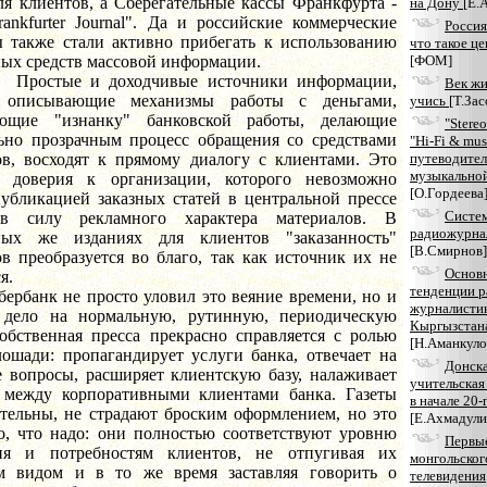
ля клиентов, а Сберегательные кассы Франкфурта -
на Дону
[Е.
rankfurter Journal". Да и российские коммерческие
Россия
ы также стали активно прибегать к использованию
что такое ц
ных средств массовой информации.
[ФОМ]
е и доходчивые источники информации,
Век жи
о описывающие механизмы работы с деньгами,
учись
[Т.За
ающие "изнанку" банковской работы, делающие
"Stere
ьно прозрачным процесс обращения со средствами
"Hi-Fi & mus
ов, восходят к прямому диалогу с клиентами. Это
путеводител
музыкально
т доверия к организации, которого невозможно
[О.Гордеева
публикацией заказных статей в центральной прессе
Систе
в силу рекламного характера материалов. В
радиожурна
ных же изданиях для клиентов "заказанность"
[В.Смирнов]
в преобразуется во благо, так как источник их не
Основ
я.
тенденции р
к не просто уловил это веяние времени, но и
журналисти
 дело на нормальную, рутинную, периодическую
Кыргызстан
Собственная пресса прекрасно справляется с ролью
[Н.Аманкуло
лошади: пропагандирует услуги банка, отвечает на
Донск
е вопросы, расширяет клиентскую базу, налаживает
учительская
 между корпоративными клиентами банка. Газеты
в начале 20-
ательны, не страдают броским оформлением, но это
[Е.Ахмадули
о, что надо: они полностью соответствуют уровню
Первы
ия и потребностям клиентов, не отпугивая их
монгольског
 видом и в то же время заставляя говорить о
телевидения