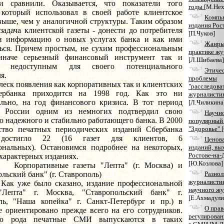
ли сравнили. Оказывается, что показатели того
годы
[М.Нех
 который использовал в своей работе клиентское
Компь
выше, чем у аналогичной структуры. Таким образом
издания Рос
задача клиентской газеты - донести до потребителя
[П.Чуков]
и информацию о новых услугах банка и как ими
Жанры 
ться. Причем простым, не сухим профессиональным
практике жу
иначе серьезный финансовый инструмент так и
[Л.Шибаева]
ся недоступным для своего потенциального
Этиче
я.
проблемы
появления как корпоративных так и клиентских
"расследова
бербанка приходится на 1998 год. Как это ни
журналисти
ально, на год финансового кризиса. В тот период
[Л.Чиликина
к России одним из немногих подтвердил свою
Научн
 надежного и стабильно работающего банка. В 2000
популярный
ество печатных периодических изданий Сбербанка
"Здоровье"
 достигло 22 (16 газет для клиентов, 6
Ценова
ональных). Остановимся подробнее на некоторых,
изданий, вы
Ростове-на-
характерных изданиях.
[Ю.Козлова]
ативные газеты "Лепта" (г. Москва) и
льский банк" (г. Ставрополь)
Разнол
журналистик
 было сказано, издание профессиональной
научного жу
"Лепта" г. Москва, "Ставропольский банк" г.
[Е.Ахмадули
ль, "Наша копейка" г. Санкт-Петербург и пр.) в
О пра
е ориентировано прежде всего на его сотрудников.
регулирован
го рода печатные СМИ выпускаются в таких