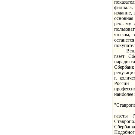
показате
филиала,
издание, 
основная 
рекламу 
пользова
языком, 
останет
покупател
Всплеск 
газет С
парадокс
Сбербан
репутацию
г. колич
России
професси
наиболее 
Корпор
"Ставропо
Как уже
газеты (
Ставропо
Сбербанк
Подобно