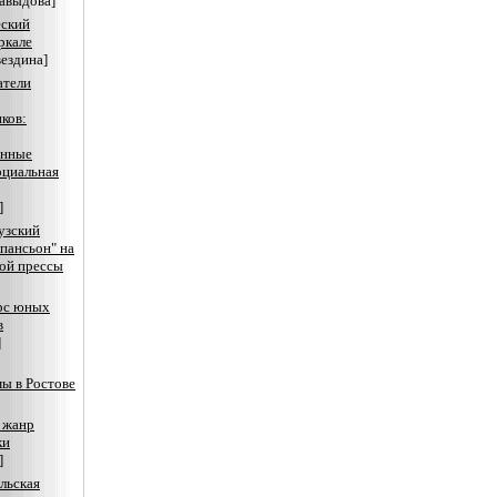
авыдова]
еский
ркале
вездина]
атели
ков:
онные
оциальная
]
узский
пансьон" на
ой прессы
рс юных
в
]
ы в Ростове
 жанр
ки
]
льская