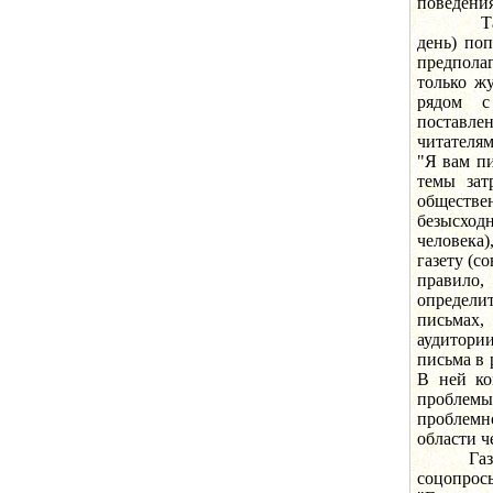
поведения
Так, в 
день) по
предпола
только ж
рядом с
поставле
читателям
"Я вам пи
темы зат
обществен
безысход
человека
газету (с
правило,
определи
письмах,
аудитори
письма в 
В ней ко
проблемы
проблемн
области ч
Газета п
соцопро