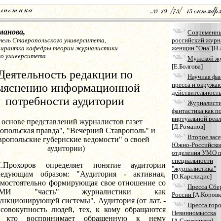
манова,
Современн
ель Ставропольского университета,
российский журн
спирантка кафедры теории журналистики
женщин "Она"
[Н
го университета
Мужской ж
[Е.Болгова]
Деятельность редакции по
Научная фан
пресса и окружа
ыяснению информационной
действительност
потребности аудитории
Журналисти
фантастика как п
виртуальной реа
а основе представлений журналистов газет
[Д.Романов]
опольская правда", "Вечерний Ставрополь" и
Второе зас
вропольские губернские ведомости" о своей
Южно-Российско
аудитории)
отделения УМО 
специальности
П.Прохоров определяет понятие аудитории
"журналистика"
ледующим образом: "Аудитория - активная,
[О.Карслидис]
амостоятельно формирующая свое отношение со
Пресса Сбе
МИ "часть" журналистики как
России
[А.Коровк
ункционирующей системы". Аудитория (от лат. -
Пресса гор
 совокупность людей, тех, к кому обращаются
Невинномысска
кто воспринимает обращенную к нему
[А.Сергеенков]