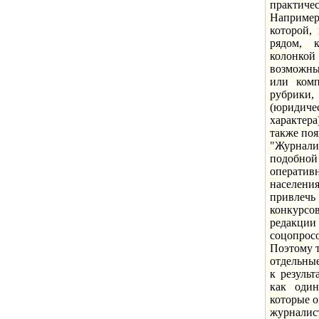
практич
Например
которой,
рядом, 
колонко
возможны
или комп
рубрик
(юридич
характера
также поя
"Журналис
подобно
оператив
населен
привлечь
конкурсов
редакции
соцопрос
Поэтому т
отдельные
к резуль
как один
которые о
журналист