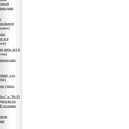
енной
ериодике
о
тральном
нович]
ное
е и в
шев]
же пять лет в
ева]
ирические
мнят, что
ОМ]
век учись
deo" и "Hi-Fi
одители по
й техники
нров
ики