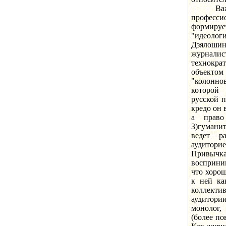
Важным 
профессио
формиру
"идеолог
Дзялоши
журнали
технокра
объекто
"колонно
которой 
русской п
кредо он 
а право
3)гумани
ведет р
аудиторие
Привыч
восприни
что хорош
к ней ка
коллекти
аудитори
монолог,
(более по