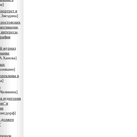
а]
 портрет в
.Звездина]
 ростовских
мотивация,
интересы,
графия
й журнал
рынке
А.Ханова]
ных
Коняшин]
орекламы в
а]
р
.Чиликина]
я аудитория
ин" в
ии
Ринсдорф]
 должен
"
изошла