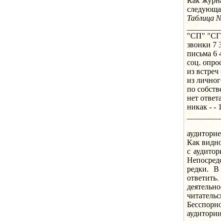
Как журна
следующа
Таблица 
_______
"СП" "СГ
звонки 7 
письма 6 
соц. опро
из встреч 
из личног
по собств
нет ответа
никак - - 
________
В табл
аудиторие
Как видн
с аудитор
Непосред
редки. В
ответить
деятель
читатель
Бесспорно
аудитори