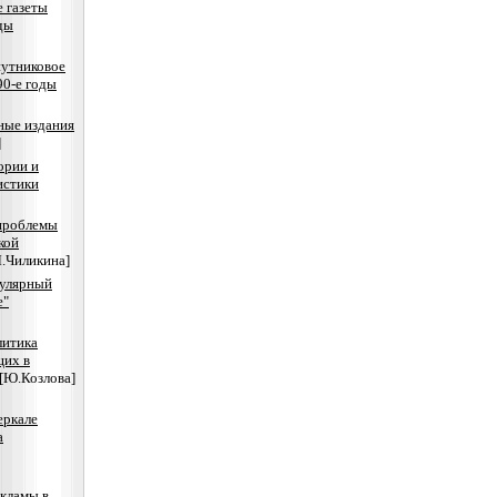
 газеты
ды
путниковое
90-е годы
ые издания
]
ории и
истики
проблемы
кой
Л.Чиликина]
улярный
е"
литика
щих в
[Ю.Козлова]
еркале
а
екламы в