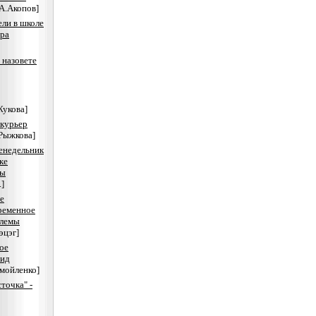
[А.Акопов]
ели в школе
ра
 назовете
Жукова]
 курьер
.Рыжкова]
енедельник
ке
сы
.]
е
ременное
блемы
эцэг]
ое
вид
мойленко]
точка" -