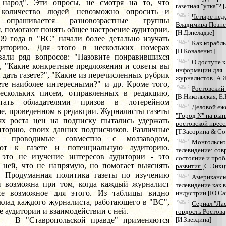
 народ". Эти опросы, не смотря на то, что
газетная "утка"?
 количество людей невозможно опросить и
Четыре нед
опрашивается разновозрастные группы
Владимира Позне
, помогают понять общее настроение аудитории.
[Н.Дзнеладзе]
99 года в "ВС" начали более детально изучать
Как корабль
диторию. Для этого в нескольких номерах
[П.Коваленко]
вали ряд вопросов: "Назовите понравившихся
О доступе к
", "Какие конкретные предложения и советы вы
информации для
 дать газете?", "Какие из перечисленных рубрик
журналистов
[А.
ете наиболее интересными?" и др. Кроме того,
Ростовский
ескольких писем, отправленных в редакцию,
[В.Никольская, Е
тать обладателями призов в лотерейном
Деловой еж
е, проведенном в редакции. Журналисты газеты
"Город N" на рын
ях роста цен на подписку пытались удержать
ростовской прес
иторию, своих давних подписчиков. Различные
[Т.Засорина & Co
ы, проводимые совместно с молзаводом,
Монгольско
ают к газете и потенциальную аудиторию.
телевидение: сов
 это не изучение интересов аудитории - это
состояние и про
с ней, что не напрямую, но помогает выяснять
развития
[С.Энхц
. Продуманная политика газеты по изучению
Американск
и возможна при том, когда каждый журналист
телевидение как 
се возможное для этого. Из таблицы видно
индустрии
[Ю.Са
клад каждого журналиста, работающего в "ВС",
Сериал "Лас
е аудитории и взаимодействии с ней.
гордость Ростова
вропольской правде" применяются
[И.Звездина]