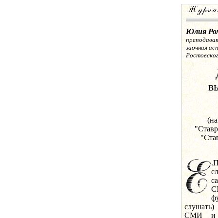
Юлия Ро
преподават
заочная а
Ростовско
в
(н
"Ставр
"Ста
.
с
с
С
ф
слушать)
СМИ и 