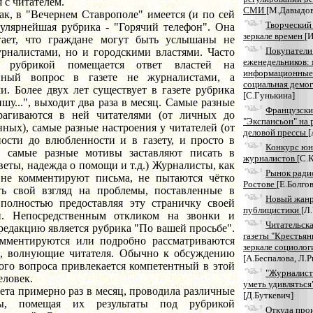
 с читателем.
СМИ
[М.Давыдов
"Вечернем Ставрополе" имеется (и по сей
Творческий
пулярнейшая рубрика - "Горячий телефон". Она
зеркале времен
[И
гает, что граждане могут быть услышаны не
Покупатели
урналистами, но и городскими властями. Часто
еженедельников: 
 рубрикой помещается ответ властей на
информационные 
нный вопрос в газете не журналистами, а
социальная демо
и. Более двух лет существует в газете рубрика
[С.Гунькина]
шу...", выходит два раза в месяц. Самые разные
Французски
рагиваются в ней читателями (от личных до
"Экспансьон" на 
ных), самые разные настроения у читателей (от
деловой прессы
[
ности до влюбленности и в газету, и просто в
Конкурс ю
), самые разные мотивы заставляют писать в
журналистов
[С.
оветы, надежда о помощи и т.д.) Журналисты, как
Рынок ради
 не комментируют письма, не пытаются чётко
Ростове
[Е.Болгов
ть свой взгляд на проблемы, поставленные в
Новый жан
 полностью предоставляя эту страничку своей
публицистики
[Л
и. Непосредственным откликом на звонки и
Читательска
редакцию является рубрика "По вашей просьбе".
газеты "Крестьян
мментируются или подробно рассматриваются
зеркале социолог
, волнующие читателя. Обычно к обсуждению
[А.Беспалова, Л.
ого вопроса привлекается компетентный в этой
"Журналист
еловек.
уметь удивляться
римерно раз в месяц, проводила различные
[Д.Буткевич]
сы, помещая их результаты под рубрикой
Откуда про