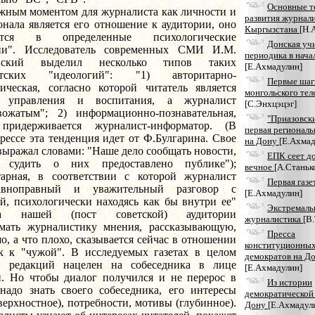
Основные т
моментом для журналиста как личности и
развития журнал
нала является его отношение к аудитории, оно
Кыргызстана
[Н.
ется в определенные психологические
Донская уч
ии". Исследователь современных СМИ И.М.
периодика в начал
нский выделил несколько типов таких
[Е.Ахмадулин]
стских "идеологий": "1) авторитарно-
Первые шаг
тическая, согласно которой читатель является
монгольского тел
м управления и воспитания, а журналист
[С.Энхцэцэг]
вожатым"; 2) информационно-познавательная,
"Приазовски
придерживается журналист-информатор. (В
первая региональ
рессе эта тенденция идет от Ф.Булгарина. Свое
на Дону
[Е.Ахмад
выражал словами: "Наше дело сообщать новости,
ЕПК сеет д
 судить о них предоставлено публике");
вечное
[А.Станьк
тарная, в соответствии с которой журналист
Первая газе
авноправный и уважительный разговор с
[Е.Ахмадулин]
й, психологически находясь как бы внутри ее"
Экстремаль
ка нашей (пост советской) аудитории
журналистика
[В
мать журналистику мнения, рассказывающую,
Пресса
о, а что плохо, сказывается сейчас в отношении
конституционных
к к "чужой". В исследуемых газетах в целом
демократов на Д
в редакций нацелен на собеседника в лице
[Е.Ахмадулин]
и. Но чтобы диалог получился и не перерос в
Из истории
 надо знать своего собеседника, его интересы
демократической 
верхностное), потребности, мотивы (глубинное).
Дону
[Е.Ахмадул