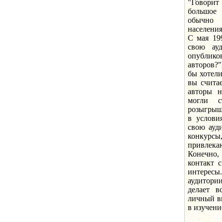
"Говорит
большое
обычно 
населения
С мая 19
свою ау
опублико
авторов?
бы хотели
вы счита
авторы н
могли с
розыгрыш
в услови
свою ауд
конкурс
привлек
Конечно,
контакт 
интересы
аудитори
делает в
личный в
в изучени
В "Ста