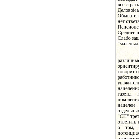
все страты
Деловой м
Обыватель
нет ответа
Пенсионер
Среднее п
Слабо защ
"маленьки
Как ви
различн
ориентир
говорит о
работник
уважитель
нацелен
газеты 
поколени
нацелен
отдельны
"СП" трет
ответить 
о том, 
потенци
относител