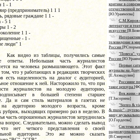
критике в соврем
 1 - 1
отечественной п
ир (предприниматель) 1 1 1
[Ю.Уракчеева]
, рядовые граждане 1 1 -
С.М.Киров 
 - 5 1
литературе и теа
ы 1 - 2
искусстве
[В.Боя
околение 1 1 -
Интерактив
ищенные - 1 -
телевидение в мир
е люди" 1
России
[Р.Споры
"Повеса": у
дно из таблицы, получились самые
России
[Ю.Уракче
ые ответы. Небольшая часть журналистов
Первые сат
уется на человека размышляющего. Этот факт
журналы на Дону
 том, что у работающих в редакциях творческих
[Е.Ахмадулин]
ов есть нацеленность на диалог с аудиторией,
Россияне по
ное отношение к ней. Насторожило то, что при
такое цензура
[Ф
ности журналистов на молодую аудиторию,
Век живи - 
подписывает в большей степени старшее
[Т.Засорина]
е. Да и сам стиль материалов в газетах не
"Stereo & vi
 на аудиторию молодого возраста, кроме
& music" - путев
х рубрик, выходящих примерно раз в неделю. В
миру музыкально
ья часть опрошенных журналистов затруднилась
[О.Гордеева]
на вопрос. Следовательно, можно сделать вывод
Система жа
что нет четкого представления о своей
радиожурналист
альной аудитории. Это же можно сказать
[В.Смирнов]
ьно "ВС", "СГВ".