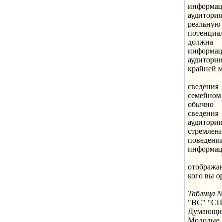
информац
аудитори
реальную
потенциа
должна 
информац
аудитори
крайней м
Во-пер
сведения 
семейном 
обычно ф
сведения
аудитор
стремлен
поведен
информац
Частичн
отображаю
кого вы о
Таблица 
"ВС" "СП
Думающий
Молодые 