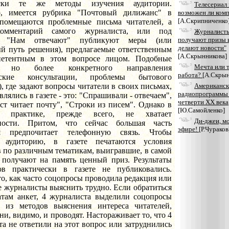
ески те же методы изучения аудитории.
Телесериал 
, имеется рубрика "Почтовый дилижанс" в
возможен ли ком
[А.Скрипниченко
 помещаются проблемные письма читателей, а
комментарий самого журналиста, или под
Журналисты
й "Нам отвечают" публикуют меры (или
получают призы 
делают новости"
й путь решения), предлагаемые ответственным
[А.Скрынникова]
етентным в этом вопросе лицом. Подобные
Мечта или 
и, но более конкретного направления
работа?
[А.Скрын
еские консультации, проблемы бытового
), где задают вопросы читатели в своих письмах,
Американск
радиопрограммы 
влялись в газете - это: "Спрашивали - отвечаем",
четверти ХХ века
т читает почту", "Строки из писем". Однако в
[Ю.Самойленко]
й практике, прежде всего, не хватает
Ди-джеи, мо
ности. Притом, что сейчас большая часть
эфире!
[Р.Чураков
ия предпочитает телефонную связь. Чтобы
 аудиторию, в газете печатаются условия
 по различным тематикам, выигравшие, в самой
 получают на память ценный приз. Результаты
ов практически в газете не публиковались.
о, как часто соцопросы проводила редакция или
 журналисты выяснить трудно. Если обратиться
татам анкет, 4 журналиста выделили соцопросы
 из методов выяснения интереса читателей,
ни, видимо, и проводят. Настораживает то, что 4
а не ответили на этот вопрос или затруднились