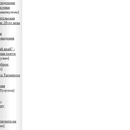
енденции
истики
Аманкулова]
ительская
е 20-го века
и
евидения
й край" -
ная газета
улин]
оброе,
о]
та Таганрога
ная
.Тулупов]
-
ону
печати на
ин]