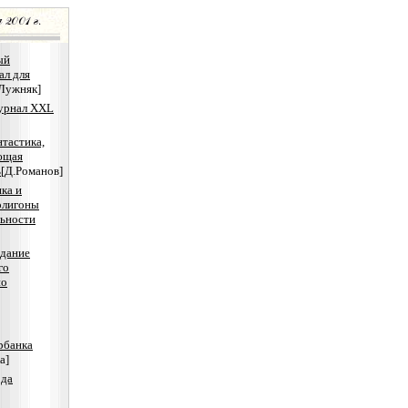
ый
ал для
.Лужняк]
урнал XXL
тастика,
ющая
ь
[Д.Романов]
ка и
олигоны
льности
едание
го
по
рбанка
а]
ода