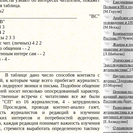
листы узнают об интересах читателей, покажет
Ежедневные
я таблица.
Польши в 90-е го
№2
[М.Геруля]
__________________________________ "ВС"
Арабское с
В"
телевидение в 19
3 3
[М.Нехад]
4 2
Компьютерн
сы 2 3 3
Ростова
[П.Чуков
с чит. (личных) 4 2 2
Жанры в те
о общения - - 2
практике журнал
енным интере сам - - 2
[Л.Шибаева]
 - 4 -
Этические 
1
"расследовательс
___________________________________
журналистики"
[
ице дано число способов контакта с
Научно-поп
й, к которым чаще всего прибегает журналист.
журнал "Здоровь
о лидируют звонки и письма. Подобное общение
[О.Морева]
ией носит несколько опосредованный характер.
Ценовая по
ственные встречи с читателями все же были
изданий, выходя
Ростове-на-Дону
 "СП" из 16 журналистов, 4 - затруднились
. Проследим, проводя контент-анализ газет,
Разноликая
ность журналистов и редакций в изучении
журналистика в з
научного журнал
ских интересов и потребностей аудитории.
[Е.Ахмадулин]
, каждая редакция понимает важность изучения
О правовом
и, стремится выработать определенную тактику
регулировании р