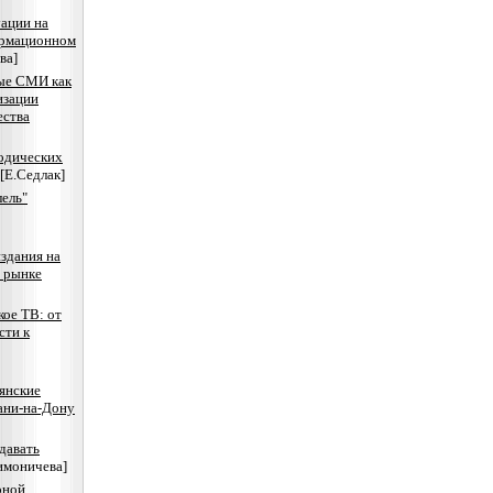
уации на
ормационном
ва]
ые СМИ как
изации
ества
одических
[Е.Седлак]
лель"
здания на
 рынке
кое ТВ: от
сти к
янские
ани-на-Дону
давать
имоничева]
рной