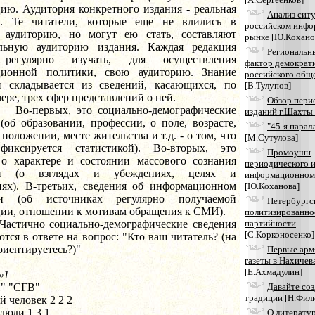
ию. Аудитория конкретного издания - реальная
Анализ сит
я. Те читатели, которые еще не влились в
российском инф
 аудиторию, но могут ею стать, составляют
рынке
[Ю.Кохано
льную аудиторию издания. Каждая редакция
Региональн
регулярно изучать, для осуществления
фактор демократ
ионной политики, свою аудиторию. Знание
российского общ
и складывается из сведений, касающихся, по
[В.Тулупов]
ере, трех сфер представлений о ней.
Обзор пери
вых, это социально-демографические
изданий г.Шахты
(об образовании, профессии, о поле, возрасте,
"45-я парал
положении, месте жительства и т.д. - о том, что
[М.Сутулова]
иксируется статистикой). Во-вторых, это
Промоушн
 о характере и состоянии массового сознания
периодического и
ии (о взглядах и убеждениях, целях и
информационном
иях). В-третьих, сведения об информационном
[Ю.Коханова]
ии (об источниках регулярно получаемой
Петербургс
ии, отношении к мотивам обращения к СМИ).
политизированно
о социально-демографические сведения
партийности
[С.Корконосенко]
тся в ответе на вопрос: "Кто ваш читатель? (на
риентируетесь?)"
Первые арм
газеты в Нахичев
[Е.Ахмадулин]
№1
" "СГВ"
Давайте соз
традиции
[Н.Фил
 человек 2 2 2
люди 1 3 1
О литерату