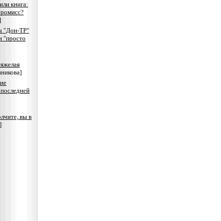
или книга:
промисс?
]
 "Дон-ТР"
и "просто
тяжелая
никова]
ие
последней
лчите, вы в
]