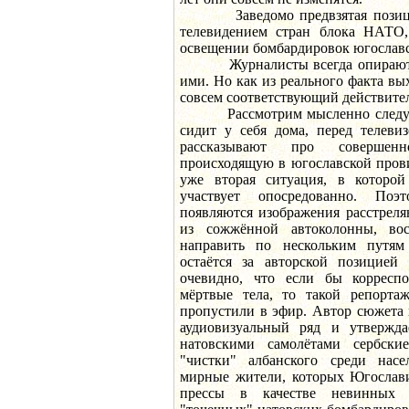
Заведомо предвзятая позиция,
телевидением стран блока НАТО,
освещении бомбардировок югослав
Журналисты всегда опираются
ими. Но как из реального факта вы
совсем соответствующий действите
Рассмотрим мысленно следующ
сидит у себя дома, перед телеви
рассказывают про совершен
происходящую в югославской прови
уже вторая ситуация, в которой
участвует опосредованно. Поэ
появляются изображения расстрел
из сожжённой автоколонны, во
направить по нескольким путя
остаётся за авторской позицией
очевидно, что если бы корреспо
мёртвые тела, то такой репорта
пропустили в эфир. Автор сюжета
аудиовизуальный ряд и утвержда
натовскими самолётами сербски
"чистки" албанского среди насе
мирные жители, которых Югослав
прессы в качестве невинных 