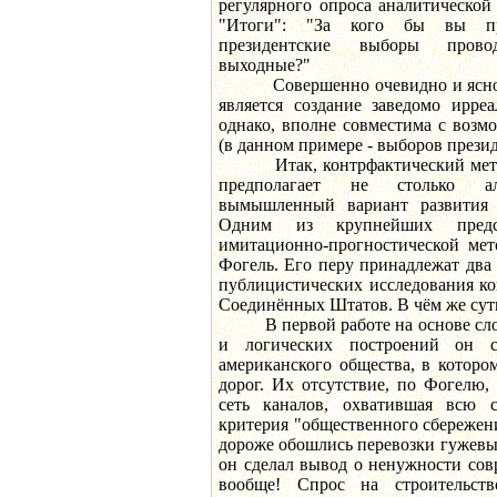
регулярного опроса аналитическо
"Итоги": "За кого бы вы пр
президентские выборы пров
выходные?"
Совершенно очевидно и ясно, 
является создание заведомо ирреа
однако, вполне совместима с воз
(в данном примере - выборов прези
Итак, контрфактический метод
предполагает не столько аль
вымышленный вариант развития 
Одним из крупнейших предст
имитационно-прогностической мет
Фогель. Его перу принадлежат два
публицистических исследования ко
Соединённых Штатов. В чём же суть
В первой работе на основе сло
и логических построений он с
американского общества, в которо
дорог. Их отсутствие, по Фогелю,
сеть каналов, охватившая всю с
критерия "общественного сбережения
дороже обошлись перевозки гужевы
он сделал вывод о ненужности со
вообще! Спрос на строительст