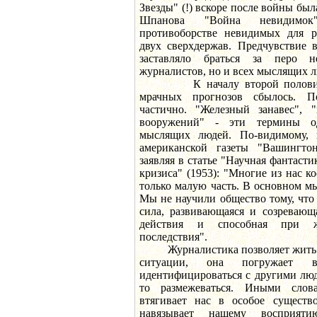
Звезды" (!) вскоре после войны был
Шпанова "Война невидимок
противоборстве невидимых для р
двух сверхдержав. Предчувствие 
заставляло браться за перо 
журналистов, но и всех мыслящих л
К началу второй половины 
мрачных прогнозов сбылось. 
частично. "Железный занавес", "
вооружений" - эти термины о
мыслящих людей. По-видимому, 
американской газеты "Вашингт
заявляя в статье "Научная фантасти
кризиса" (1953): "Многие из нас к
только малую часть. В основном мы
Мы не научили общество тому, что
сила, развивающаяся и созревающа
действия и способная при ж
последствия".
Журналистика позволяет жить с
ситуации, она погружает в
идентифицироваться с другими люд
то размежеваться. Иными слов
втягивает нас в особое существ
навязывает нашему восприят