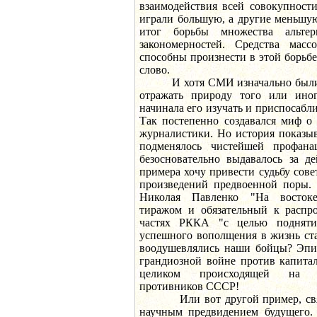
взаимодействия всей совокупност
играли большую, а другие меньшую
итог борьбы множества альтер
закономерностей. Cредства мас
способны произнести в этой борьб
слово.
И хотя CМИ изначально были п
отражать природу того или иног
начинала его изучать и приспосабли
Так постепенно создавался миф о
журналистики. Но история показыв
подменялось чистейшей профана
безосновательно выдавалось за де
примера хочу привести судьбу сов
произведений предвоенной поры. 
Николая Павленко "На восток
тиражом и обязательный к распр
частях РККА "с целью подняти
успешного вополщения в жизнь ст
воодушевлялись наши бойцы? Эпи
грандиозной войне против капитал
целиком происходящей на т
противников СССР!
Или вот другой пример, связа
научным предвидением будущего.