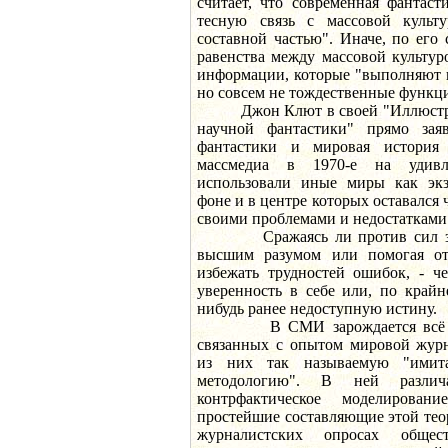
считает, что современная фантаст
тесную связь с массовой культу
составной частью". Иначе, по его 
равенства между массовой культур
информации, которые "выполняют 
но совсем не тождественные функц
Джон Клют в своей "Иллюстри
научной фантастики" прямо заяв
фантастики и мировая история
массмедиа в 1970-е на удивл
использовали иные миры как экз
фоне и в центре которых оставался 
своими проблемами и недостатками
Сражаясь ли против сил зла, 
высшим разумом или помогая от
избежать трудностей ошибок, - ч
уверенность в себе или, по крайн
нибудь ранее недоступную истину.
В СМИ зарождается всё бол
связанных с опытом мировой жур
из них так называемую "имита
методологию". В ней различ
контрфактическое моделирова
простейшие составляющие этой тео
журналистских опросах общес