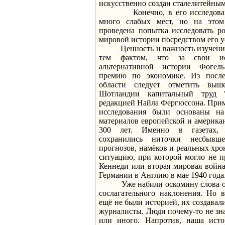
искусственно создан сталелитейны
Конечно, в его исследовании
много слабых мест, но на это
проведена попытка исследовать р
мировой истории посредством его у
Ценность и важность изучения I
тем фактом, что за свои ис
альтернативной истории Фогел
премию по экономике. Из после
области следует отметить вы
Шотландии капитальный труд 
редакцией Найла Фергюссона. Приме
исследования были основаны на 
материалов европейской и америка
300 лет. Именно в газетах, 
сохранились ниточки несбывш
прогнозов, намёков и реальных хр
ситуацию, при которой могло не 
Кеннеди или вторая мировая война
Германии в Англию в мае 1940 года
Уже набили оскомину слова о то
сослагательного наклонения. Но в
ещё не были историей, их создава
журналисты. Люди почему-то не зн
или иного. Напротив, наша истор