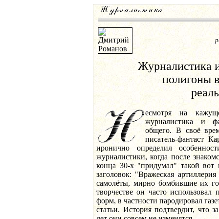
р
Журналистика и
полигоны 
реал
есмотря на кажуще
журналистика и ф
общего. В своё вре
писатель-фантаст К
иронично определил особеннос
журналистики, когда после знаком
конца 30-х "придумал" такой вот
заголовок: "Вражеская артиллерия
самолёты, мирно бомбившие их го
творчестве он часто использовал
форм, в частности пародировал га
статьи. История подтвердит, что 
лет они совсем не изменятся.