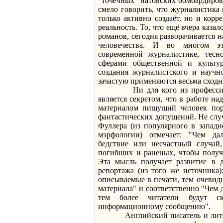
"точечных" натовских бомбардиров
смело говорить, что журналистика
только активно создаёт, но и кор
реальность. То, что ещё вчера каза
романов, сегодня разворачивается 
человечества. И во многом эт
современной журналистике, тесн
сферами общественной и культу
создания журналистского и научно
зачастую применяются весьма сходн
Ни для кого из профессиона
является секретом, что в работе н
материалом пишущий человек пор
фантастических допущений. Не слу
Фуллера (из популярного в западн
мэрфологии) отмечает: "Чем д
бедствие или несчастный случай,
погибших и раненых, чтобы получ
Эта мысль получает развитие в д
репортажа (из того же источника
описываемые в печати, тем очевид
материала" и соответственно "Чем 
тем более читатели будут с
информационному сообщению".
Английский писатель и литер