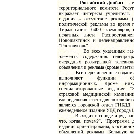
"Российский Донбасс"
- е
территориального комитета Росу
выражает интересы учредителя. 
издания - отсутствие рекламы (
политической рекламы во время 
Тираж газеты 6400 экземпляров, 
печатных листа. Распространя
Новошахтинск и целенаправлен
"Ростовуголь".
Во всех указанных газетах
элементы содержания: телепрог
очередных розыгрышей телевизи
объявления и реклама (кроме газеты
Все перечисленные издания п
выполняют функции общест
информационных. Кроме ни
специализированные издания: 
страховой медицинской кампани
еженедельная газета для автолюбит
является городской отдел ГИБДД,
еженедельное издание УВД города 
Выходит в городе и ряд частных
что, когда, почем?", "Программа 
издания ориентированы, в основно
объявлений, рекламы. Большую ча