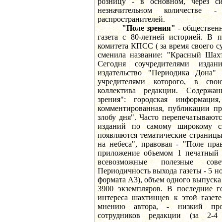
розницу - в основном, через си
незначительном количестве 
распространителей.
"Поле зрения"
- общественн
газета с 80-летней историей. В 
комитета КПСС ( за время своего су
сменила название: "Красный Шахт
Сегодня соучредителями издан
издательство "Периодика Дона
учредителями которого, в сво
коллектива редакции. Содержа
зрения": городская информаци
комментированная, публикации пр
злобу дня". Часто перепечатывают
изданий по самому широкому с
появляются тематические страницы
на небеса", правовая - "Поле пра
приложение объемом 1 печатный 
всевозможные полезные сов
Периодичность выхода газеты - 5 н
формата А3), объем одного выпуска 
3900 экземпляров. В последние г
интереса шахтинцев к этой газет
мнению автора, - низкий про
сотрудников редакции (за 2-4