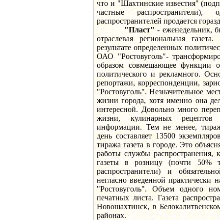
что и "Шахтинские известия" (подп
частные распространители), 
распространителей продается горазд
"Пласт"
- еженедельник, б
отраслевая региональная газета
результате определенных политичес
ОАО "Ростовуголь"- трансформиро
образом совмещающее функции от
политического и рекламного. Осн
репортажи, корреспонденции, зар
"Ростовуголь". Незначительное ме
жизни города, хотя именно она дел
интересной. Довольно много переп
жизни, кулинарных рецептов
информации. Тем не менее, тира
день составляет 13500 экземпляро
тиража газета в городе. Это объясн
работы службы распространения, к
газеты в розницу (почти 50% 
распространители) и обязательн
негласно введенной практически 
"Ростовуголь". Объем одного но
печатных листа. Газета распростр
Новошахтинск, в Белокалитвенско
районах.