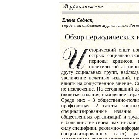
Елена Седлак
,
студентка отделения журналистики Рост
Обзор периодических 
сторический опыт пок
острых социально-эко
периоды кризисов, 
политической активно
другу социальных групп, наблюдае
увеличение печатных изданий, п
влиять на общественное мнение. С
не исключение. На сегодняшний де
(включая издания, выходящие тира
Среди них - 3 общественно-полит
профсоюзная, 2 газеты частны
специализированные издания
общественных организаций и труд
в большинстве своем шахтинские г
силу специфики, рекламно-информа
специализированных газет) р