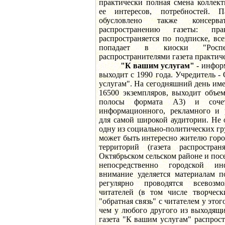
практически полная смена коллект
ее интересов, потребностей. 
обусловлено также консер
распространению газеты: пр
распространяется по подписке, вс
попадает в киоски "Росп
распространителями газета практиче
"К вашим услугам"
- инфор
выходит с 1990 года. Учредитель 
услугам". На сегодняшний день им
16500 экземпляров, выходит объе
полосы формата А3) и соче
информационного, рекламного и р
для самой широкой аудитории. Не 
одну из социально-политических гру
может быть интересно жителю гор
территорий (газета распростран
Октябрьском сельском районе и по
непосредственно городской ин
внимание уделяется материалам по
регулярно проводятся всевоз
читателей (в том числе творческ
"обратная связь" с читателем у это
чем у любого другого из выходящи
газета "К вашим услугам" распрост