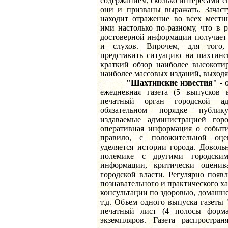
содержанием, сколько интересами с
они и призваны выражать. Зачас
находит отражение во всех местны
ими настолько по-разному, что в р
достоверной информации получает
и слухов. Впрочем, для того,
представить ситуацию на шахтин
краткий обзор наиболее высокотир
наиболее массовых изданий, выходя
"Шахтинские известия"
- 
ежедневная газета (5 выпусков 
печатный орган городской ад
обязательном порядке публик
издаваемые администрацией гор
оперативная информация о событи
правило, с положительной оце
уделяется истории города. Доволь
полемике с другими городским
информации, критически оцени
городской власти. Регулярно появ
познавательного и практического ха
консультации по здоровью, домашне
т.д. Объем одного выпуска газеты
печатный лист (4 полосы форм
экземпляров. Газета распростра