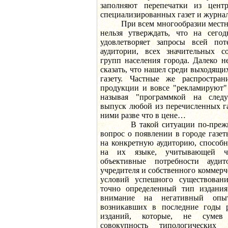
заполняют перепечатки из цент
специализированных газет и журна
При всем многообразии местного
нельзя утверждать, что на сего
удовлетворяет запросы всей пот
аудитории, всех значительных с
групп населения города. Далеко 
сказать, что нашел среди выходящи
газету. Частные же распростран
продукции и вовсе "рекламируют" 
называя "программкой на сле
выпуск любой из перечисленных га
ними разве что в цене…
В такой ситуации по-прежнем
вопрос о появлении в городе газе
на конкретную аудиторию, способн
на их языке, учитывающей чи
объективные потребности ауди
учредителя и собственного коммерч
условий успешного существовани
точно определенный тип издания.
внимание на негативный опыт
возникавших в последние годы 
изданий, которые, не сумев 
совокупность типологических